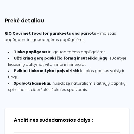
Prekė detaliau
RIO Gourmet food for parakeets and parrots
– maistas
papūgoms ir ilgauodegėms papūgėlėms.
Tinka papūgoms
ir ilgauodegėms papūgėlėms.
Užtikrina gerą paukščio formą ir suteikia jėgų:
sudėtyje
kiaušinių baltymai, vitaminai ir mineralai.
Puikiai tinka mitybai paįvairinti:
lesalas gausus vaisių ir
uogų.
Spalvoti kasneliai,
nusidažę natūraliomis aitriųjų paprikų,
spirulinos ir ciberžolės šaknies spalvomis.
Analitinės sudedamosios dalys :