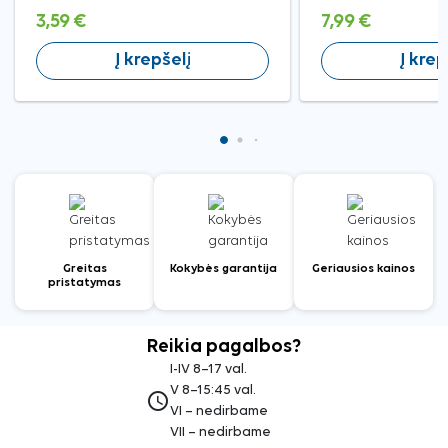
g
3,59 €
7,99 €
Į krepšelį
Į krep
Greitas
Kokybės garantija
Geriausios kainos
pristatymas
Reikia pagalbos?
I-IV 8–17 val.
V 8–15:45 val.
access_time
VI – nedirbame
VII – nedirbame