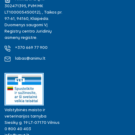
302471395, PVM MK
LT100005450012), , Taikos pr.
97-61, 94160, Klaipėda.
Duomenys saugomi VĮ
Registrų centro Juridinių
asmenų registre.
+370 669 77 900
labas@animu.lt
Valstybinės maisto ir
veterinarijos tarnyba
Siesikų g. 19 LT-07170 Vilnius
0 800 40 403