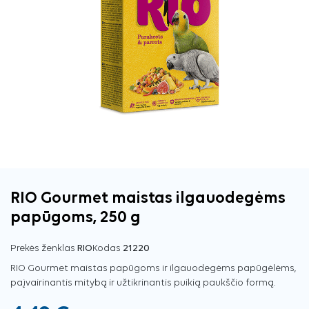
RIO Gourmet maistas ilgauodegėms
papūgoms, 250 g
Prekės ženklas
RIO
Kodas
21220
RIO Gourmet maistas papūgoms ir ilgauodegėms papūgėlėms,
paįvairinantis mitybą ir užtikrinantis puikią paukščio formą.