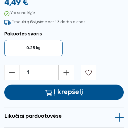
4,49 €
Yra sandėlyje
Produktą išsiųsime per 1-3 darbo dienas.
Pakuotės svoris
0.25 kg
-
+
Į krepšelį
Likučiai parduotuvėse