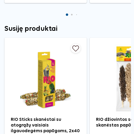
Susiję produktai
RIO Sticks skanėstai su
RIO džiovintos so
atogrąžų vaisiais
skanėstas papūgo
ilgauodegėms papūgoms, 2x40