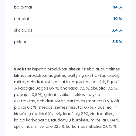
baltymai
14 %
riebalai
10 %
skaidulos
3,4 %
pelenai
3,5 %
Sudėtis:
kepimo produktai, aliejai ir riebalai, augalinės
kilmės produktai, augalinių baltymų ekstraktai, kviečių
miltai, dehidratuoti vaisiai ir uogos (razinos 2 %, figos 1
%, kadagio uogos 0,9 %, ananasai 0,5 %, obuoliai 0,5 %,
papajos 0,5 %), grikiai, sveikos sėklos, salyklo
ekstraktas, dehidratuotos daržovės (morkos 0,6 %, čili
pipirai 0,3 %), medus, žemės riešutai 0,7 %. kiaušiniai ir
kiaušinių dariniai (šviežių kiaušinių 2 %), žiedadulkės,
kalcio karbonatas, raudonųjų burokėlių milteliai 0,04 %,
spirulinos milteliai 0,025 %, kurkumos milteliai 0,012 %.