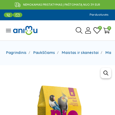
NEMOKAMAS PRISTATYMAS Į PAŠTOMATĄ NUO 39 EUR
Parduotuvės
0
0
menu
Pagrindinis
Paukščiams
Maistas ir skanėstai
Mais