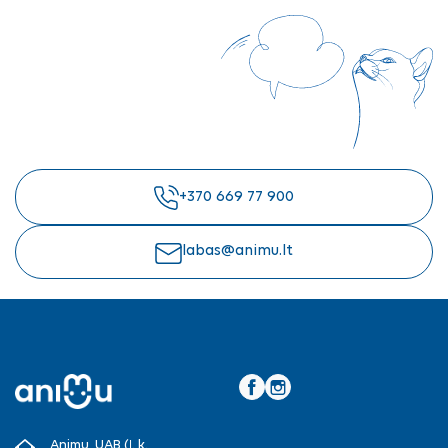
+370 669 77 900
labas@animu.lt
Facebook
Instagram
Animu, UAB (Į. k.