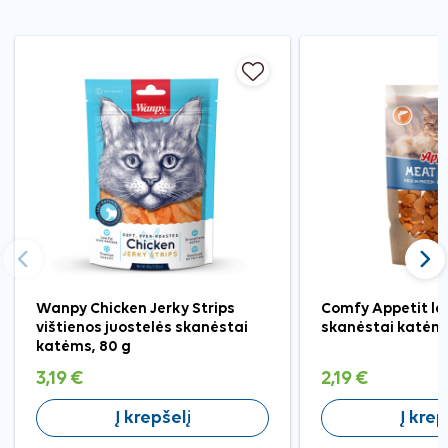
Ankstesnis
Tęst
Wanpy Chicken Jerky Strips
Comfy Appetit laš
vištienos juostelės skanėstai
skanėstai katėms
katėms, 80 g
3,19 €
2,19 €
Į krepšelį
Į krep