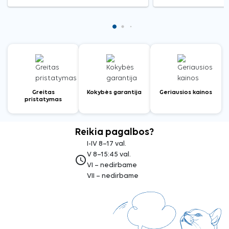
Greitas
Kokybės garantija
Geriausios kainos
pristatymas
Reikia pagalbos?
I-IV 8–17 val.
V 8–15:45 val.
access_time
VI – nedirbame
VII – nedirbame