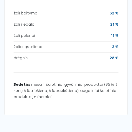
žali baltymai
32 %
žali riebalai
21 %
žali pelenai
11 %
žalia ląsteliena
2 %
drėgnis
28 %
Sudėtis:
mėsa ir šalutiniai gyvūniniai produktai (95 % iš
kurių 6 % triušiena, 6 % paukštiena), augaliniai šalutiniai
produktai, mineralai.