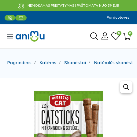
NEMOKAMAS PRISTATYMAS Į PAŠTOMATĄ NUO 39 EUR
Parduotuvės
0
0
menu
Pagrindinis
Katėms
Skanėstai
Natūralūs skanėstai