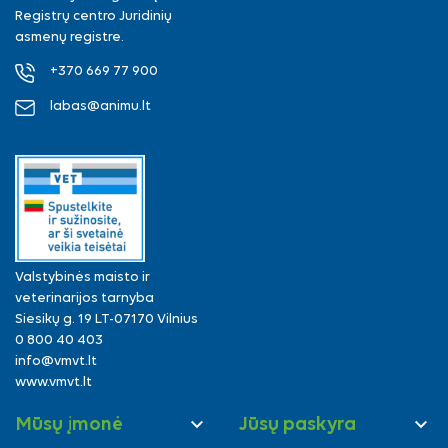
Registrų centro Juridinių
asmenų registre.
+370 669 77 900
labas@animu.lt
Valstybinės maisto ir
veterinarijos tarnyba
Siesikų g. 19 LT-07170 Vilnius
0 800 40 403
info@vmvt.lt
www.vmvt.lt


Mūsų įmonė
Jūsų paskyra