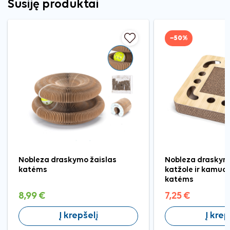
Susiję produktai
−50%
Nobleza draskymo žaislas
Nobleza draskym
katėms
katžole ir kamuol
katėms
8,99 €
7,25 €
Į krepšelį
Į krep