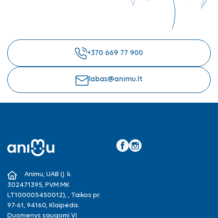
+370 669 77 900
labas@animu.lt
Facebook
Instagram
Animu, UAB (Į. k.
302471395, PVM MK
LT100005450012), , Taikos pr.
97-61, 94160, Klaipėda.
Duomenys saugomi VĮ