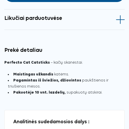
Likučiai parduotuvėse
Prekė detaliau
Perfecto Cat Catsticks
– kačių skanėstai.
Maistingas užkandis
katėms.
Pagamintas iš šviežios, džiovintos
paukštienos ir
triušienos mėsos.
Pakuotėje 10 vnt. lazdelių,
supakuotų atskirai.
Analitinės sudedamosios dalys :