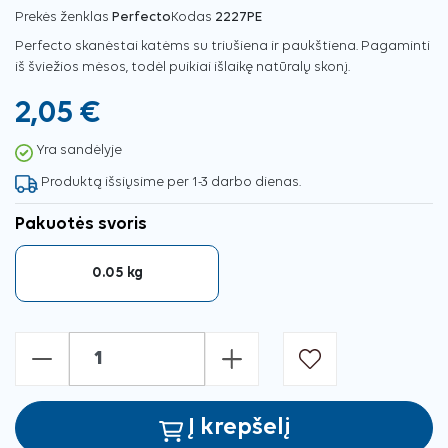
Prekės ženklas
Perfecto
Kodas
2227PE
Perfecto skanėstai katėms su triušiena ir paukštiena. Pagaminti
iš šviežios mėsos, todėl puikiai išlaikę natūralų skonį.
2,05 €
Yra sandėlyje
Produktą išsiųsime per 1-3 darbo dienas.
Pakuotės svoris
0.05 kg
-
+
Į krepšelį