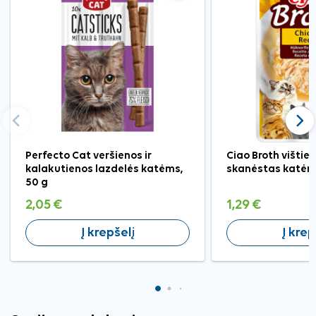
Ankstesnis
Tęst
Perfecto Cat veršienos ir
Ciao Broth vištien
kalakutienos lazdelės katėms,
skanėstas katėm
50 g
2,05 €
1,29 €
Į krepšelį
Į krep