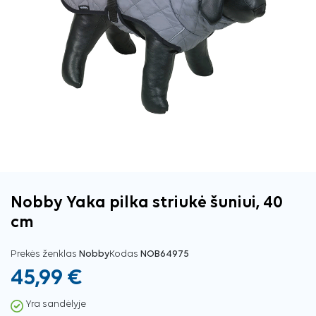
Nobby Yaka pilka striukė šuniui, 40
cm
Prekės ženklas
Nobby
Kodas
NOB64975
45,99 €
Yra sandėlyje