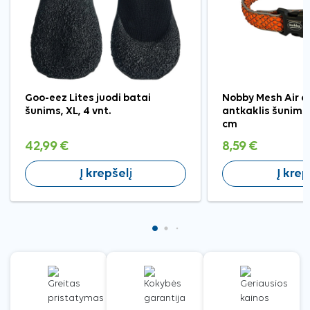
Goo-eez Lites juodi batai
Nobby Mesh Air o
šunims, XL, 4 vnt.
antkaklis šunims
cm
42,99 €
8,59 €
Į krepšelį
Į krep