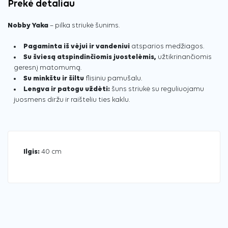
Prekė detaliau
Nobby Yaka
– pilka striukė šunims.
Pagaminta iš vėjui ir vandeniui
atsparios medžiagos.
Su šviesą atspindinčiomis juostelėmis,
užtikrinančiomis
geresnį matomumą.
Su minkštu ir šiltu
flisiniu pamušalu.
Lengva ir patogu uždėti:
šuns striukė su reguliuojamu
juosmens diržu ir raišteliu ties kaklu.
Ilgis:
40 cm