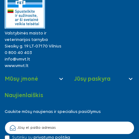
Valstybinės maisto ir
veterinarijos tarnyba
Siesikų g. 19 LT-07170 Vilnius
0 800 40 403
info@vmvt.lt
www.vmvt.lt


Mūsų įmonė
Jūsų paskyra
Naujienlaiškis
Gaukite mūsų naujienas ir specialius pasiūlymus
Sutinku su
privatumo politika