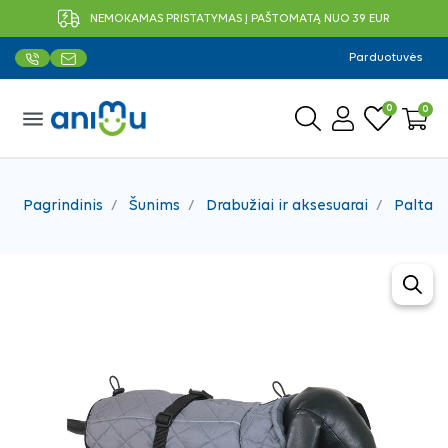
NEMOKAMAS PRISTATYMAS Į PAŠTOMATĄ NUO 39 EUR
Parduotuvės
0
0
menu
Pagrindinis
Šunims
Drabužiai ir aksesuarai
Paltai, 