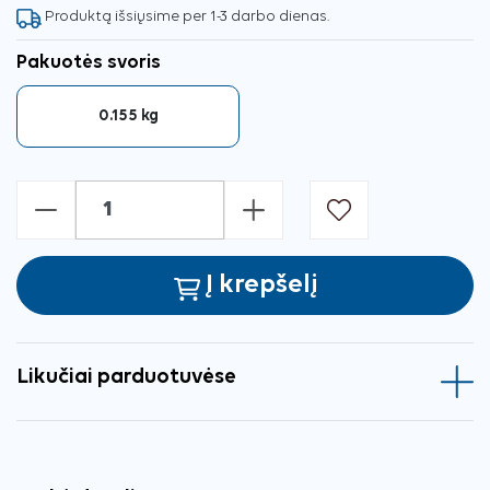
Produktą išsiųsime per 1-3 darbo dienas.
Pakuotės svoris
0.155 kg
-
+
Į krepšelį
Likučiai parduotuvėse