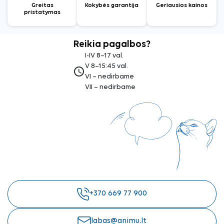
Greitas
Kokybės garantija
Geriausios kainos
pristatymas
Reikia pagalbos?
I-IV 8–17 val.
V 8–15:45 val.
access_time
VI – nedirbame
VII – nedirbame
+370 669 77 900
labas@animu.lt