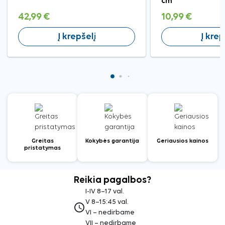
cm
42,99 €
10,99 €
Į krepšelį
Į krep
Greitas
Kokybės garantija
Geriausios kainos
pristatymas
Reikia pagalbos?
I-IV 8–17 val.
V 8–15:45 val.
access_time
VI – nedirbame
VII – nedirbame