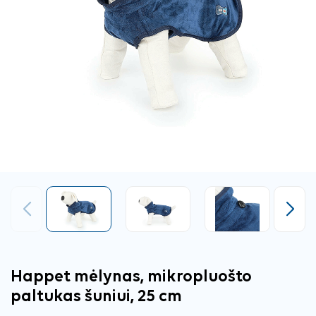
Ankstesnis
Tęsti
Happet mėlynas, mikropluošto
paltukas šuniui, 25 cm