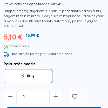
Prekės ženklas
Happet
Kodas
HAP541B
Happet drėgmę sugeriantis ir išdžiūti padedantis paltas šuniui,
pagamintas iš minkšto ir kokybiško mikropluošto. Paltukas ypač
tinka šuniui apvilkti prieš lipant į automobilį po maudynių ar
sulijus lauke!
5,10 €
16,99 €
Yra sandėlyje
Produktą išsiųsime per 1-3 darbo dienas.
Pakuotės svoris
0.118 kg
-
+