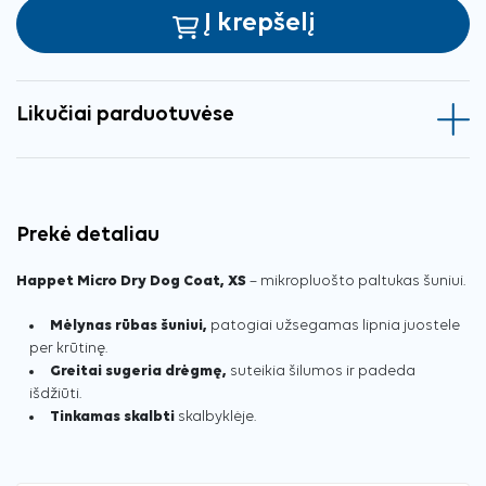
Į krepšelį
Likučiai parduotuvėse
Prekė detaliau
Happet Micro Dry Dog Coat, XS
– mikropluošto paltukas šuniui.
Mėlynas rūbas šuniui,
patogiai užsegamas lipnia juostele
per krūtinę.
Greitai sugeria drėgmę,
suteikia šilumos ir padeda
išdžiūti.
Tinkamas skalbti
skalbyklėje.