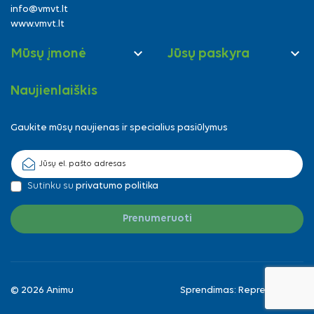
info@vmvt.lt
www.vmvt.lt


Mūsų įmonė
Jūsų paskyra
Naujienlaiškis
Gaukite mūsų naujienas ir specialius pasiūlymus
Sutinku su
privatumo politika
© 2026 Animu
Sprendimas:
Reprezentuok