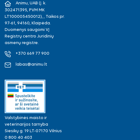
Animu, UAB (Į. k.
302471395, PVM MK
LT100005450012), , Taikos pr.
97-61, 94160, Klaipėda.
Duomenys saugomi VĮ
Registrų centro Juridinių
asmenų registre.
+370 669 77 900
labas@animu.lt
Valstybinės maisto ir
veterinarijos tarnyba
Siesikų g. 19 LT-07170 Vilnius
0 800 40 403