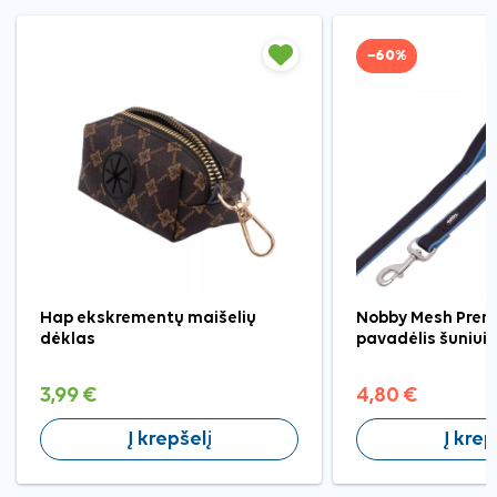
−60%
Hap ekskrementų maišelių
Nobby Mesh Pren
dėklas
pavadėlis šuniui,
3,99 €
4,80 €
Į krepšelį
Į krep