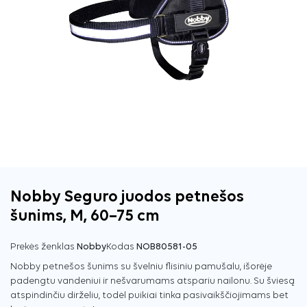
Nobby Seguro juodos petnešos
šunims, M, 60–75 cm
Prekės ženklas
Nobby
Kodas
NOB80581-05
Nobby petnešos šunims su švelniu flisiniu pamušalu, išorėje
padengtu vandeniui ir nešvarumams atspariu nailonu. Su šviesą
atspindinčiu dirželiu, todėl puikiai tinka pasivaikščiojimams bet