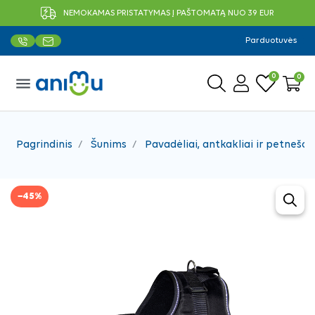
NEMOKAMAS PRISTATYMAS Į PAŠTOMATĄ NUO 39 EUR
Parduotuvės
0
0
menu
Pagrindinis
Šunims
Pavadėliai, antkakliai ir petnešos
−45%