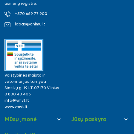
asmenų registre.
+370 669 77 900
labas@animu.lt
Valstybinės maisto ir
veterinarijos tarnyba
Siesikų g. 19 LT-07170 Vilnius
0 800 40 403
info@vmvt.lt
www.vmvt.lt


Mūsų įmonė
Jūsų paskyra