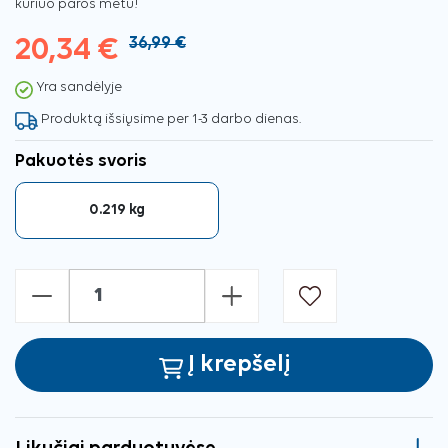
kuriuo paros metu!
20,34 €
36,99 €
Yra sandėlyje
Produktą išsiųsime per 1-3 darbo dienas.
Pakuotės svoris
0.219 kg
-
+
Į krepšelį