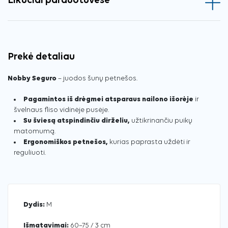
Likučiai parduotuvėse
Prekė detaliau
Nobby Seguro
– juodos šunų petnešos.
Pagamintos iš drėgmei atsparaus nailono išorėje
ir
švelnaus fliso vidinėje pusėje.
Su šviesą atspindinčiu dirželiu,
užtikrinančiu puikų
matomumą.
Ergonomiškos petnešos,
kurias paprasta uždėti ir
reguliuoti.
Dydis:
M
Išmatavimai:
60–75 / 3 cm