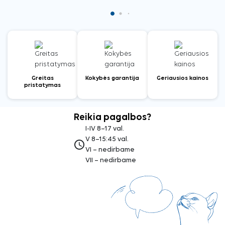
Greitas
Kokybės garantija
Geriausios kainos
pristatymas
Reikia pagalbos?
I-IV 8–17 val.
V 8–15:45 val.
access_time
VI – nedirbame
VII – nedirbame