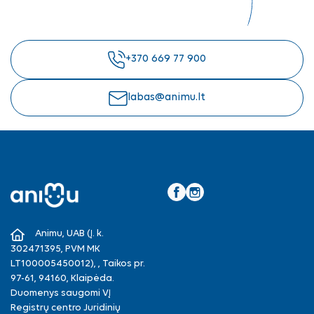
+370 669 77 900
labas@animu.lt
Facebook
Instagram
Animu, UAB (Į. k.
302471395, PVM MK
LT100005450012), , Taikos pr.
97-61, 94160, Klaipėda.
Duomenys saugomi VĮ
Registrų centro Juridinių