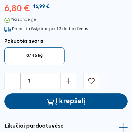
6,80 €
16,99 €
Yra sandėlyje
Produktą išsiųsime per 1-3 darbo dienas.
Pakuotės svoris
0.146 kg
-
+
Į krepšelį
Likučiai parduotuvėse