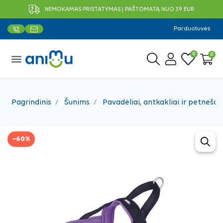
NEMOKAMAS PRISTATYMAS Į PAŠTOMATĄ NUO 39 EUR
Parduotuvės
0
0
menu
Pagrindinis
Šunims
Pavadėliai, antkakliai ir petnešos
−60%