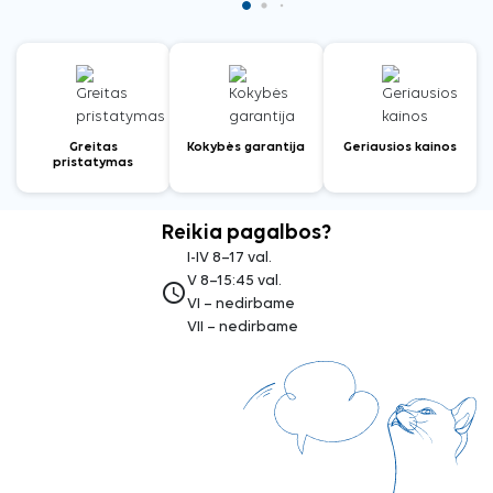
Greitas
Kokybės garantija
Geriausios kainos
pristatymas
Reikia pagalbos?
I-IV 8–17 val.
V 8–15:45 val.
access_time
VI – nedirbame
VII – nedirbame