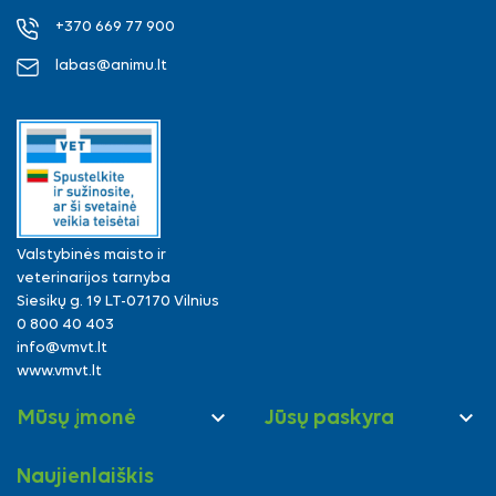
+370 669 77 900
labas@animu.lt
Valstybinės maisto ir
veterinarijos tarnyba
Siesikų g. 19 LT-07170 Vilnius
0 800 40 403
info@vmvt.lt
www.vmvt.lt


Mūsų įmonė
Jūsų paskyra
Naujienlaiškis