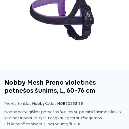
Nobby Mesh Preno violetinės
petnešos šunims, L, 60–76 cm
Prekės ženklas
Nobby
Kodas
NOB80553-38
Nobby norvegiškos petnešos šunims su paminkštinimais kaklo,
krūtinės ir pečių srityse. Lengvai ir greitai užsegamos,
užtikrinančios visapusį patogumą šuniui.