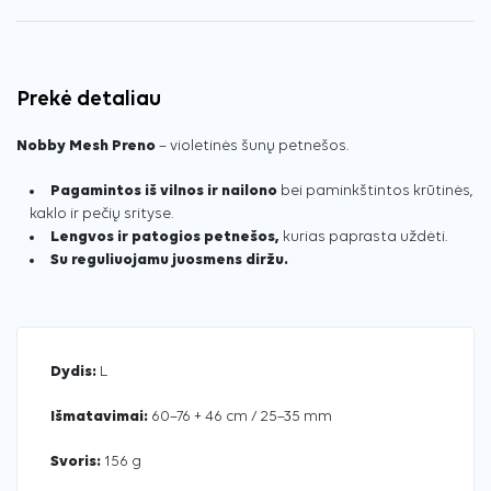
Prekė detaliau
Nobby Mesh Preno
– violetinės šunų petnešos.
Pagamintos iš vilnos ir nailono
bei paminkštintos krūtinės,
kaklo ir pečių srityse.
Lengvos ir patogios petnešos,
kurias paprasta uždėti.
Su reguliuojamu juosmens diržu.
Dydis:
L
Išmatavimai:
60–76 + 46 cm / 25–35 mm
Svoris:
156 g