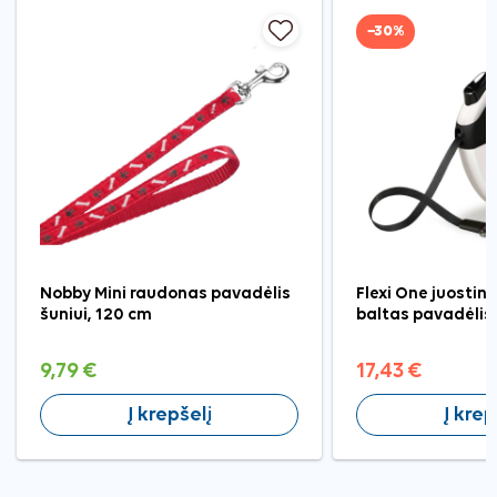
−30%
Nobby Mini raudonas pavadėlis
Flexi One juostini
šuniui, 120 cm
baltas pavadėlis
9,79 €
17,43 €
Į krepšelį
Į krep