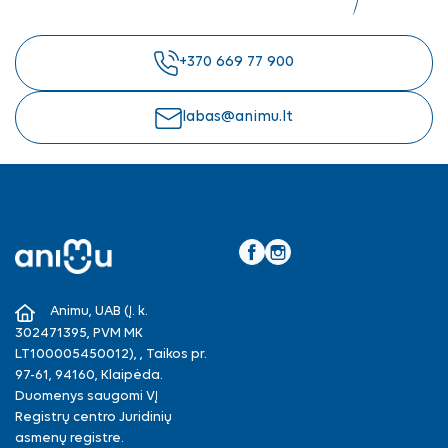
+370 669 77 900
labas@animu.lt
Facebook
Instagram
Animu, UAB (Į. k.
302471395, PVM MK
LT100005450012), , Taikos pr.
97-61, 94160, Klaipėda.
Duomenys saugomi VĮ
Registrų centro Juridinių
asmenų registre.