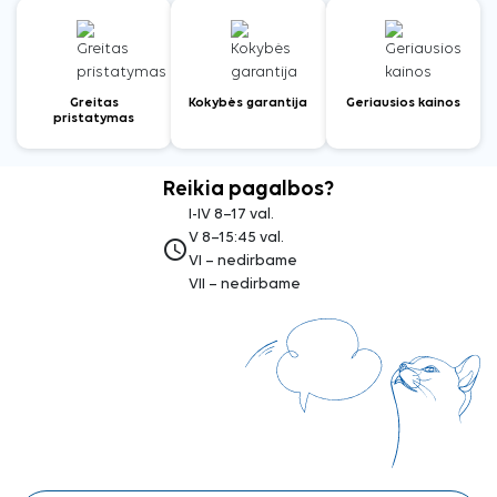
Greitas
Kokybės garantija
Geriausios kainos
pristatymas
Reikia pagalbos?
I-IV 8–17 val.
V 8–15:45 val.
access_time
VI – nedirbame
VII – nedirbame