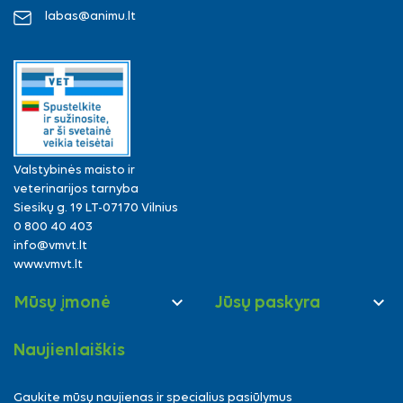
labas@animu.lt
Valstybinės maisto ir
veterinarijos tarnyba
Siesikų g. 19 LT-07170 Vilnius
0 800 40 403
info@vmvt.lt
www.vmvt.lt


Mūsų įmonė
Jūsų paskyra
Naujienlaiškis
Gaukite mūsų naujienas ir specialius pasiūlymus