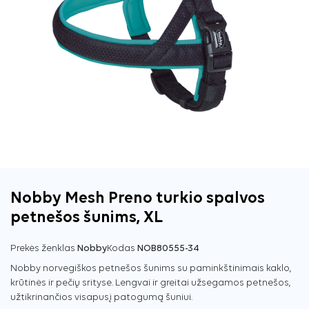
Nobby Mesh Preno turkio spalvos
petnešos šunims, XL
Prekės ženklas
Nobby
Kodas
NOB80555-34
Nobby norvegiškos petnešos šunims su paminkštinimais kaklo,
krūtinės ir pečių srityse. Lengvai ir greitai užsegamos petnešos,
užtikrinančios visapusį patogumą šuniui.