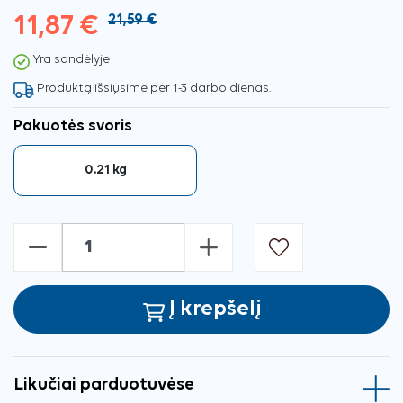
11,87 €
21,59 €
Yra sandėlyje
Produktą išsiųsime per 1-3 darbo dienas.
Pakuotės svoris
0.21 kg
-
+
Į krepšelį
Likučiai parduotuvėse