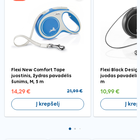
Flexi New Comfort Tape
Flexi Black Design
juostinis, žydras pavadėlis
juodas pavadėlis 
šunims, M, 5 m
m
14,29 €
21,99 €
10,99 €
Į krepšelį
Į krep