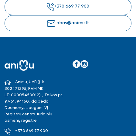
+370 669 77 900
labas@animu.lt
Facebook
Instagram
Animu, UAB (Į. k.
302471395, PVM MK
LT100005450012), , Taikos pr.
97-61, 94160, Klaipėda.
Duomenys saugomi VĮ
Registrų centro Juridinių
asmenų registre.
+370 669 77 900