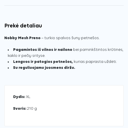
Prekė detaliau
Nobby Mesh Preno
– turkio spalvos šunų petnešos.
Pagamintos iš vilnos ir nailono
bei paminkštintos krūtinės,
kaklo ir pečių srityse.
Lengvos ir patogios petnešos,
kurias paprasta uždėti.
Su reguliuojamu juosmens diržu.
Dydis:
XL
Svoris:
210 g