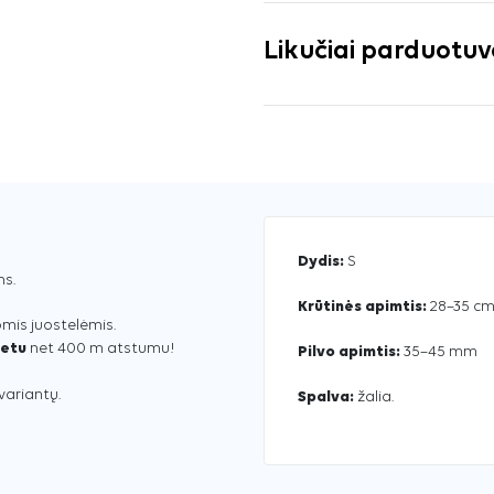
Likučiai parduotu
Dydis:
S
ms.
Krūtinės apimtis:
28–35 c
omis juostelėmis.
metu
net 400 m atstumu!
Pilvo apimtis:
35–45 mm
 variantų.
Spalva:
žalia.