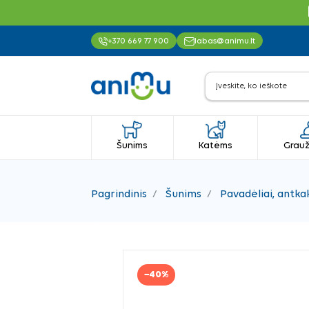
+370 669 77 900
labas@animu.lt
Šunims
Katėms
Grauž
Pagrindinis
Šunims
Pavadėliai, antkak
−40%