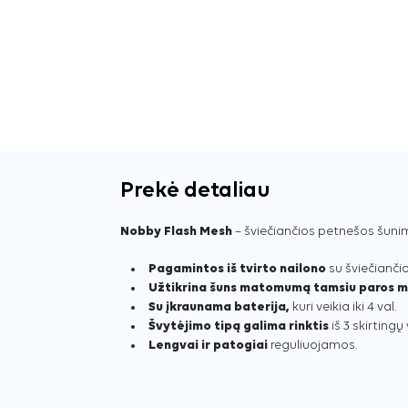
Prekė detaliau
Nobby Flash Mesh
– šviečiančios petnešos šuni
Pagamintos iš tvirto nailono
su šviečianči
Užtikrina šuns matomumą tamsiu paros 
Su įkraunama baterija,
kuri veikia iki 4 val.
Švytėjimo tipą galima rinktis
iš 3 skirtingų
Lengvai ir patogiai
reguliuojamos.