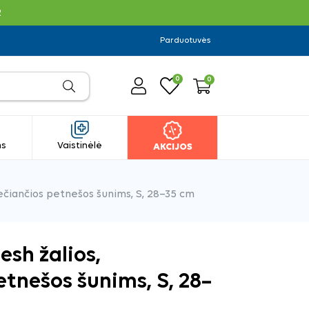
R
Parduotuvės
0
0
ms
Vaistinėlė
AKCIJOS
ečiančios petnešos šunims, S, 28–35 cm
sh žalios,
etnešos šunims, S, 28–