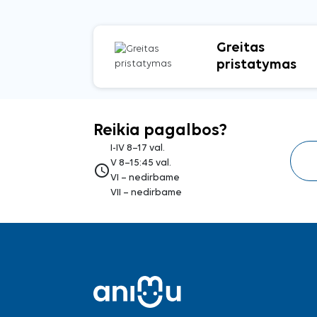
Greitas
pristatymas
Reikia pagalbos?
I-IV 8–17 val.
V 8–15:45 val.
access_time
VI – nedirbame
VII – nedirbame