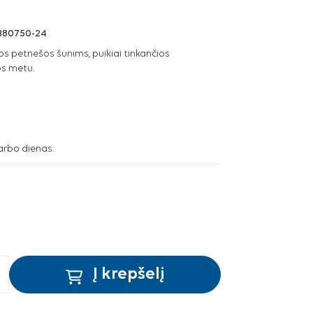
B80750-24
os petnešos šunims, puikiai tinkančios
os metu.
arbo dienas.
Į krepšelį