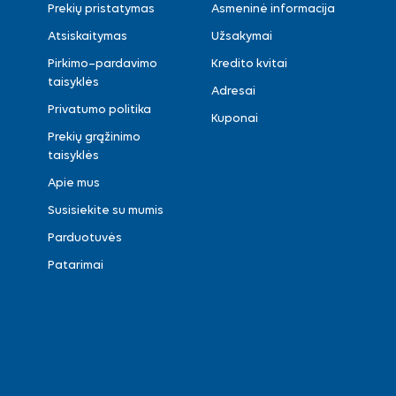
Prekių pristatymas
Asmeninė informacija
Atsiskaitymas
Užsakymai
Pirkimo–pardavimo
Kredito kvitai
taisyklės
Adresai
Privatumo politika
Kuponai
Prekių grąžinimo
taisyklės
Apie mus
Susisiekite su mumis
Parduotuvės
Patarimai