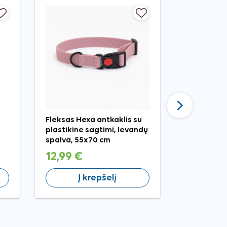
−20%
Tęsti
Fleksas Hexa antkaklis su
Vetocanis 
plastikine sagtimi, levandų
kirminų šu
spalva, 55x70 cm
30 tabl.
12,99 €
9,59 €
Į krepšelį
Į 