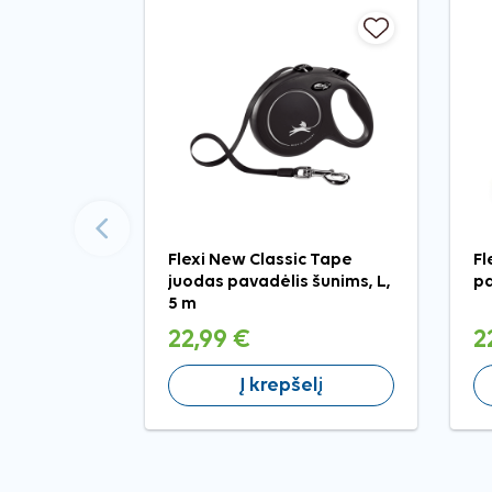
Ankstesnis
Flexi New Classic Tape
Fl
juodas pavadėlis šunims, L,
pa
5 m
22,99 €
2
Į krepšelį