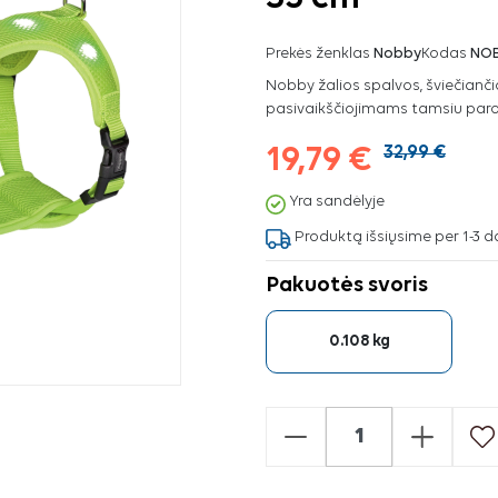
Prekės ženklas
Nobby
Kodas
NO
Nobby žalios spalvos, šviečianči
pasivaikščiojimams tamsiu par
19,79 €
32,99 €
Yra sandėlyje
Produktą išsiųsime per 1-3 d
Pakuotės svoris
0.108 kg
-
+