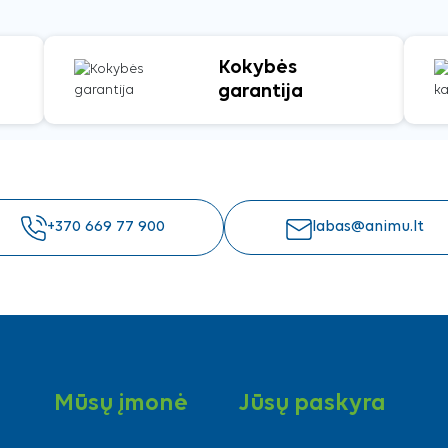
Kokybės
garantija
+370 669 77 900
labas@animu.lt
Mūsų įmonė
Jūsų paskyra