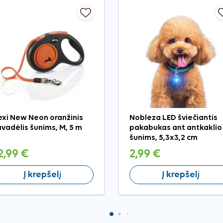
exi New Neon oranžinis
Nobleza LED šviečiantis
vadėlis šunims, M, 5 m
pakabukas ant antkaklio
šunims, 5,3x3,2 cm
2,99 €
2,99 €
Į krepšelį
Į krepšelį