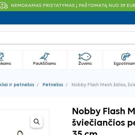
NEMOKAMAS PRISTATYMAS Į PAŠTOMATĄ NUO 39 EU
ikams
Paukščiams
Žuvims
Egzotinia
liai ir petnešos
Petnešos
Nobby Flash Mesh žalios, švi
Nobby Flash Me
šviečiančios p
35 cm