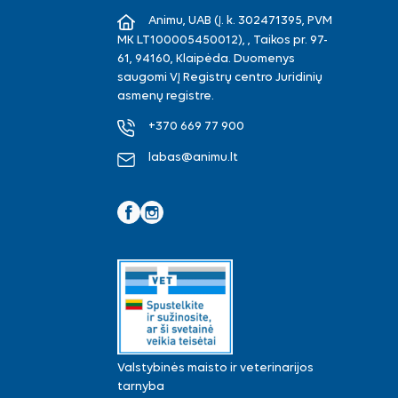
Animu, UAB (Į. k. 302471395, PVM
MK LT100005450012), , Taikos pr. 97-
61, 94160, Klaipėda. Duomenys
saugomi VĮ Registrų centro Juridinių
asmenų registre.
+370 669 77 900
labas@animu.lt
Facebook
Instagram
Valstybinės maisto ir veterinarijos
tarnyba