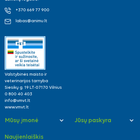
+370 669 77 900
labas@animu.lt
Valstybinės maisto ir
veterinarijos tarnyba
Siesikų g. 19 LT-07170 Vilnius
0 800 40 403
info@vmvt.lt
www.vmvt.lt


Mūsų įmonė
Jūsų paskyra
Naujienlaiškis