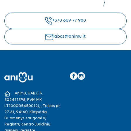
+370 669 77 900
labas@animu.lt
Facebook
Instagram
Animu, UAB (Į. k.
302471395, PVM MK
LT100005450012), , Taikos pr.
97-61, 94160, Klaipėda.
Duomenys saugomi VĮ
Registrų centro Juridinių
asmenų registre.