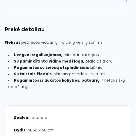
Prekė detaliau
Fleksas
petnešos vidutinių ir didelių veislių šunims.
Lengvai reguliuojamos,
tvirtos ir patogios.
Su paminkštinta vidine medžiaga,
pralaidžia orui.
Pagamintos su šviesą atspindinčiais
siūlais.
Su tvirtais žiedais,
skirtais pavadėliui tvirtinti.
Pagamintos iš aukštos kokybės, patvarių
ir netoksiškų
medžiagų.
Spalva:
raudona.
Dydis:
M, 50 x 60 cm