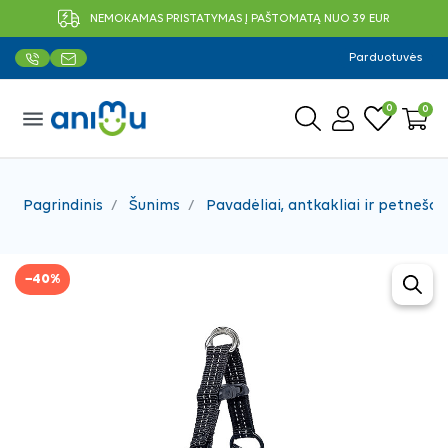
NEMOKAMAS PRISTATYMAS Į PAŠTOMATĄ NUO 39 EUR
Parduotuvės
0
0
menu
Pagrindinis
Šunims
Pavadėliai, antkakliai ir petnešos
−40%