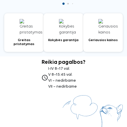
Greitas
Kokybės garantija
Geriausios kainos
pristatymas
Reikia pagalbos?
I-IV 8–17 val.
V 8–15:45 val.
access_time
VI – nedirbame
VII – nedirbame