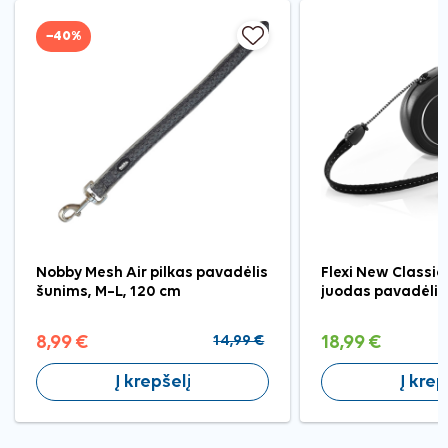
−40%
Nobby Mesh Air pilkas pavadėlis
Flexi New Classic 
šunims, M–L, 120 cm
juodas pavadėlis 
8,99 €
14,99 €
18,99 €
Į krepšelį
Į krep