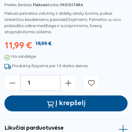
Prekės ženklas
Fleksas
Kodas
FKS10174RA
Fleksas petnešos vidutinių ir didelių veislių šunims, puikiai
tinkančios kasdieniams pasivaikščiojimams. Petnešos su orui
pralaidžia vidine medžiaga ir sustiprintomis, šviesą
atspindinčiomis siūlėmis.
11,99 €
19,99 €
Yra sandėlyje
Produktą išsiųsime per 1-3 darbo dienas.
-
+
Į krepšelį
Likučiai parduotuvėse