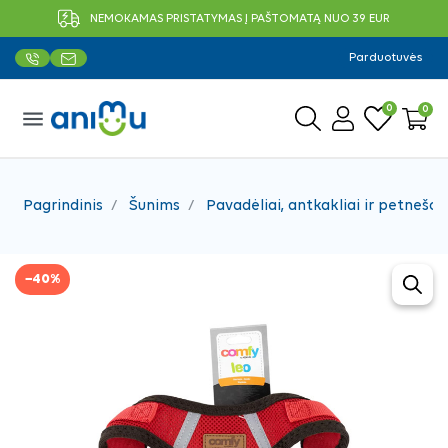
NEMOKAMAS PRISTATYMAS Į PAŠTOMATĄ NUO 39 EUR
Parduotuvės
0
0
menu
Pagrindinis
Šunims
Pavadėliai, antkakliai ir petnešos
−40%