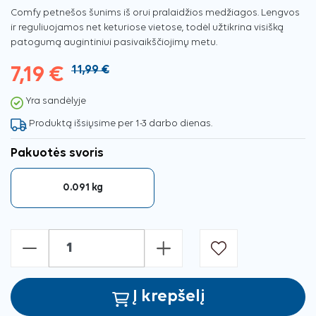
Comfy petnešos šunims iš orui pralaidžios medžiagos. Lengvos
ir reguliuojamos net keturiose vietose, todėl užtikrina visišką
patogumą augintiniui pasivaikščiojimų metu.
7,19 €
11,99 €
Yra sandėlyje
Produktą išsiųsime per 1-3 darbo dienas.
Pakuotės svoris
0.091 kg
-
+
Į krepšelį