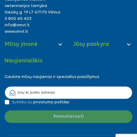
veterinarijos tarnyba
Siesikų g. 19 LT-07170 Vilnius
0 800 40 403
info@vmvt.lt
www.vmvt.lt


Mūsų įmonė
Jūsų paskyra
Naujienlaiškis
Gaukite mūsų naujienas ir specialius pasiūlymus
Sutinku su
privatumo politika