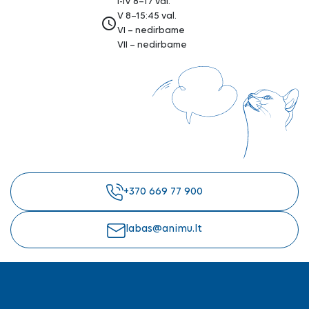
I-IV 8–17 val.
V 8–15:45 val.
access_time
VI – nedirbame
VII – nedirbame
+370 669 77 900
labas@animu.lt