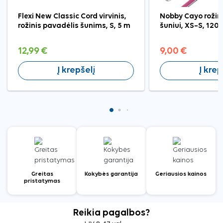
Flexi New Classic Cord virvinis,
Nobby Cayo rožin
rožinis pavadėlis šunims, S, 5 m
šuniui, XS–S, 120
12,99 €
9,00 €
Į krepšelį
Į krep
Greitas
Kokybės garantija
Geriausios kainos
pristatymas
Reikia pagalbos?