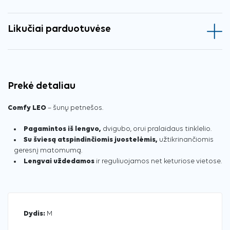
Likučiai parduotuvėse
Prekė detaliau
Comfy LEO
– šunų petnešos.
Pagamintos iš lengvo,
dvigubo, orui pralaidaus tinklelio.
Su šviesą atspindinčiomis juostelėmis,
užtikrinančiomis
geresnį matomumą.
Lengvai uždedamos
ir reguliuojamos net keturiose vietose.
Dydis:
M