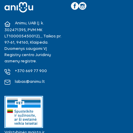
Facebook
Instagram
Animu, UAB (Į. k.
302471395, PVM MK
LT100005450012), , Taikos pr.
97-61, 94160, Klaipėda.
Duomenys saugomi VĮ
Registrų centro Juridinių
asmenų registre.
+370 669 77 900
labas@animu.lt
Valstybinės maisto ir