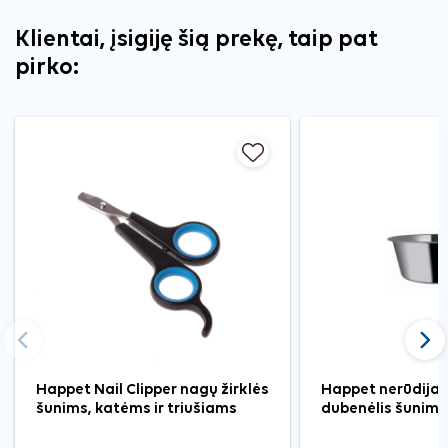
Klientai, įsigiję šią prekę, taip pat
pirko:
Ankstesnis
Tęst
Happet Nail Clipper nagų žirklės
Happet nerūdijan
šunims, katėms ir triušiams
dubenėlis šunims