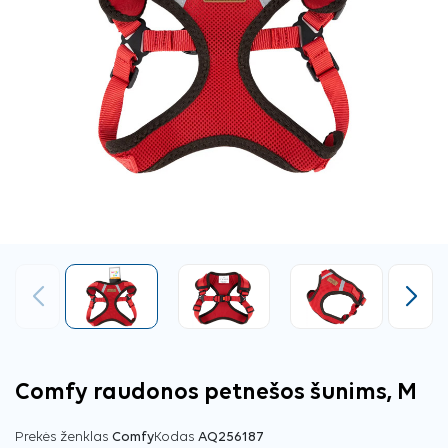
Ankstesnis
Tęsti
Comfy raudonos petnešos šunims, M
Prekės ženklas
Comfy
Kodas
AQ256187