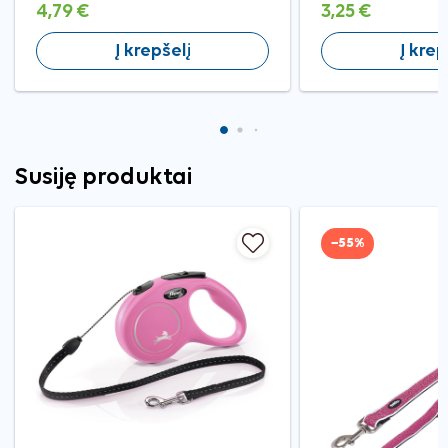
4,79 €
3,25 €
Į krepšelį
Į krep
Susiję produktai
−55%