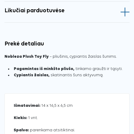
Likučiai parduotuvėse
Prekė detaliau
Nobleza Plush Toy Fly
– pliušinis, cypiantis žaislas šunims.
Pagamintas iš minkšto pliušo,
tinkamo graužti ir tąsyti.
Cypiantis žaislas,
skatinantis šuns aktyvumą.
Išmatavimai:
14 x 16,5 x 6,5 cm
Kiekis:
1 vnt.
Spalva:
parenkama atsitiktinai.