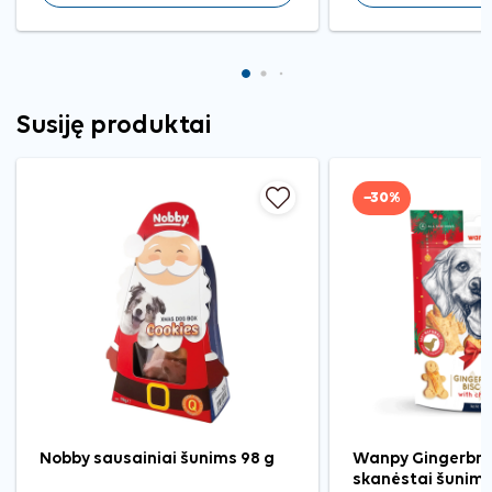
Susiję produktai
−30%
Nobby sausainiai šunims 98 g
Wanpy Gingerbre
skanėstai šunims