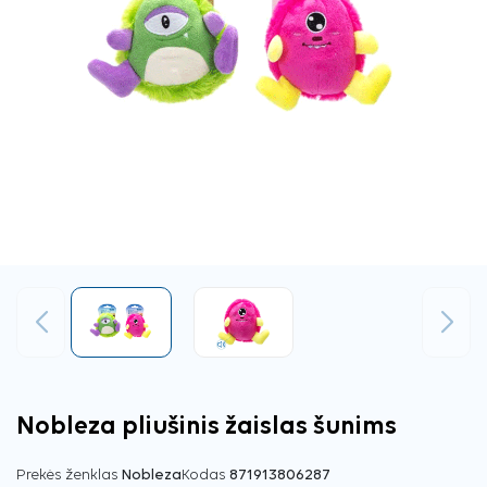
Ankstesnis
Tęsti
Nobleza pliušinis žaislas šunims
Prekės ženklas
Nobleza
Kodas
871913806287