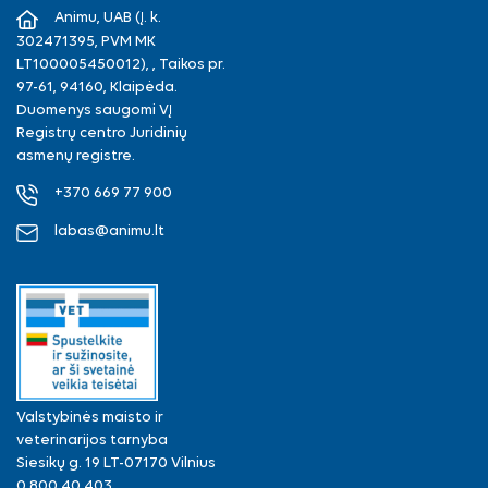
Animu, UAB (Į. k.
302471395, PVM MK
LT100005450012), , Taikos pr.
97-61, 94160, Klaipėda.
Duomenys saugomi VĮ
Registrų centro Juridinių
asmenų registre.
+370 669 77 900
labas@animu.lt
Valstybinės maisto ir
veterinarijos tarnyba
Siesikų g. 19 LT-07170 Vilnius
0 800 40 403