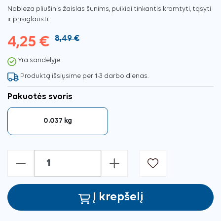
Nobleza pliušinis žaislas šunims, puikiai tinkantis kramtyti, tąsyti
ir prisiglausti.
4,25 €
8,49 €
Yra sandėlyje
Produktą išsiųsime per 1-3 darbo dienas.
Pakuotės svoris
0.037 kg
-
+
Į krepšelį