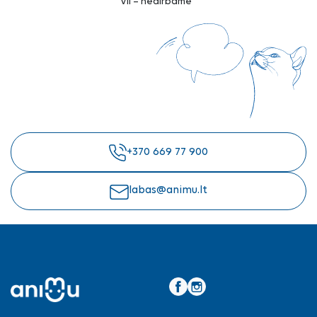
VII – nedirbame
+370 669 77 900
labas@animu.lt
Facebook
Instagram