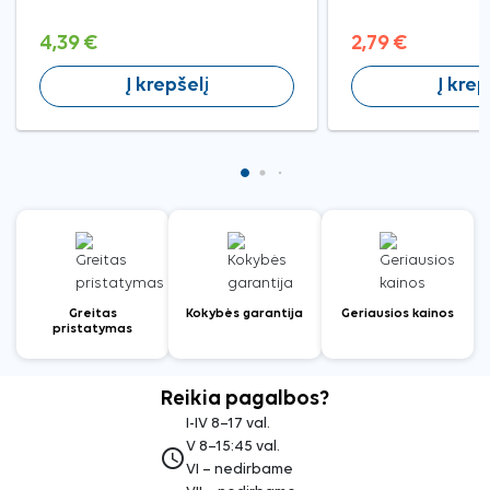
4,39 €
2,79 €
Į krepšelį
Į krep
Greitas
Kokybės garantija
Geriausios kainos
pristatymas
Reikia pagalbos?
I-IV 8–17 val.
V 8–15:45 val.
access_time
VI – nedirbame