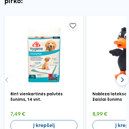
pirko:
Ankstesnis
Tęst
8in1 vienkartinės palutės
Nobleza latekso 
šunims, 14 vnt.
žaislai šunims
7,49 €
8,99 €
Į krepšelį
Į krep