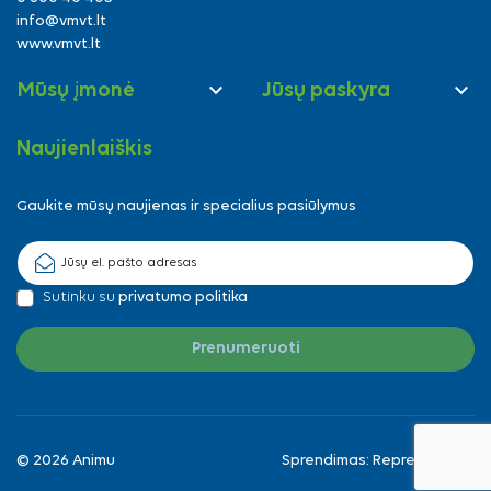
info@vmvt.lt
www.vmvt.lt


Mūsų įmonė
Jūsų paskyra
Naujienlaiškis
Gaukite mūsų naujienas ir specialius pasiūlymus
Sutinku su
privatumo politika
© 2026 Animu
Sprendimas:
Reprezentuok