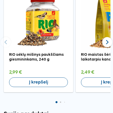
Ankstesnis
Tęst
RIO sėklų mišinys paukščiams
RIO maistas šėri
giesmininkams, 240 g
laikotarpiu kana
2,99 €
2,49 €
Į krepšelį
Į krep