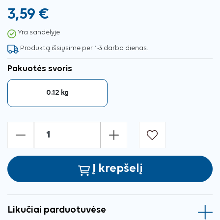
3,59 €
Yra sandėlyje
Produktą išsiųsime per 1-3 darbo dienas.
Pakuotės svoris
0.12 kg
-
+
Į krepšelį
Likučiai parduotuvėse