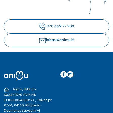
+370 669 77 900
labas@animu.lt
Facebook
Instagram
Animu, UAB (Į. k.
302471395, PVM MK
LT100005450012), , Taikos pr.
97-61, 94160, Klaipėda.
Duomenys saugomi VĮ