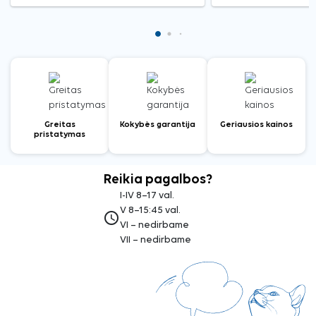
Greitas
Kokybės garantija
Geriausios kainos
pristatymas
Reikia pagalbos?
I-IV 8–17 val.
V 8–15:45 val.
access_time
VI – nedirbame
VII – nedirbame