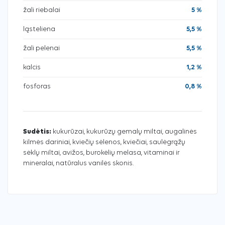
žali riebalai
5 %
ląsteliena
5,5 %
žali pelenai
5,5 %
kalcis
1,2 %
fosforas
0,8 %
Sudėtis:
kukurūzai, kukurūzų gemalų miltai, augalinės
kilmės dariniai, kviečių sėlenos, kviečiai, saulėgrąžų
sėklų miltai, avižos, burokėlių melasa, vitaminai ir
mineralai, natūralus vanilės skonis.