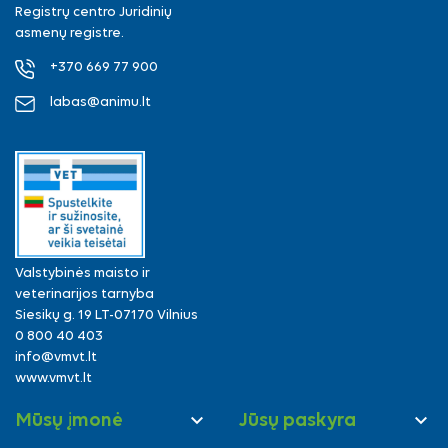
Registrų centro Juridinių
asmenų registre.
+370 669 77 900
labas@animu.lt
Valstybinės maisto ir
veterinarijos tarnyba
Siesikų g. 19 LT-07170 Vilnius
0 800 40 403
info@vmvt.lt
www.vmvt.lt


Mūsų įmonė
Jūsų paskyra