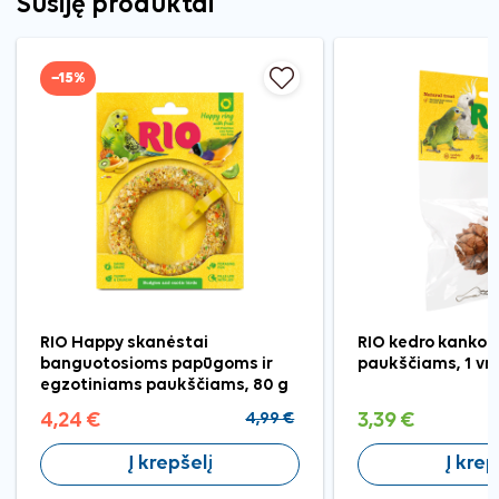
Susiję produktai
−15%
RIO Happy skanėstai
RIO kedro kankor
banguotosioms papūgoms ir
paukščiams, 1 vnt
egzotiniams paukščiams, 80 g
4,24 €
4,99 €
3,39 €
Į krepšelį
Į krep