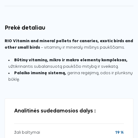
Prekė detaliau
RIO Vitamin and mineral pellets for canaries, exotic birds and
other small birds
– vitaminų ir mineralų mišinys paukščiams.
Būtinų vitaminų, mikro ir makro elementų kompleksas,
užtikrinantis subalansuotą paukščio mitybą ir sveikatą.
Palaiko imuninę sistemą,
gerina regėjimą, odos ir plunksnų
būklę.
Analitinės sudedamosios dalys :
žali baltymai
19 %