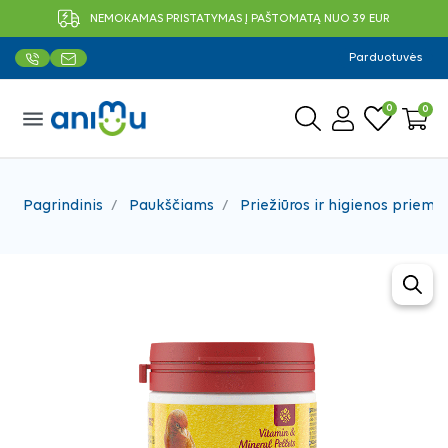
NEMOKAMAS PRISTATYMAS Į PAŠTOMATĄ NUO 39 EUR
Parduotuvės
0
0
menu
Pagrindinis
Paukščiams
Priežiūros ir higienos priemo