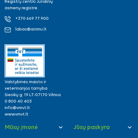
Registrų centro Juridinių
asmenų registre.
+370 669 77 900
labas@animu.lt
Valstybinės maisto ir
veterinarijos tarnyba
Siesikų g. 19 LT-07170 Vilnius
0 800 40 403
info@vmvt.lt
www.vmvt.lt


Mūsų įmonė
Jūsų paskyra