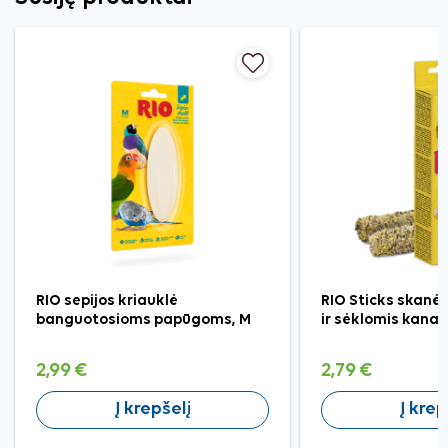
RIO sepijos kriauklė
RIO Sticks skanė
banguotosioms papūgoms, M
ir sėklomis kana
2,99 €
2,79 €
Į krepšelį
Į krep