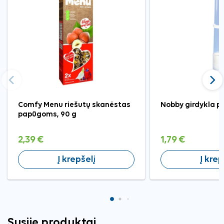
Ankstesnis
Tęst
Comfy Menu riešutų skanėstas
Nobby girdykla 
papūgoms, 90 g
2,39 €
1,79 €
Į krepšelį
Į krep
Susiję produktai