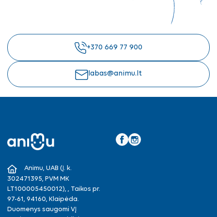
+370 669 77 900
labas@animu.lt
Facebook
Instagram
Animu, UAB (Į. k.
302471395, PVM MK
LT100005450012), , Taikos pr.
97-61, 94160, Klaipėda.
Duomenys saugomi VĮ