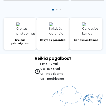
Greitas
Kokybės garantija
Geriausios kainos
pristatymas
Reikia pagalbos?
I-IV 8–17 val.
V 8–15:45 val.
access_time
VI – nedirbame
VII – nedirbame