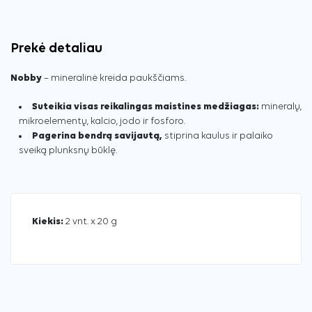
Prekė detaliau
Nobby
– mineralinė kreida paukščiams.
Suteikia visas reikalingas maistines medžiagas:
mineralų,
mikroelementų, kalcio, jodo ir fosforo.
Pagerina bendrą savijautą,
stiprina kaulus ir palaiko
sveiką plunksnų būklę.
Kiekis:
2 vnt. x 20 g