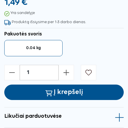
1,49 €
Yra sandėlyje
Produktą išsiųsime per 1-3 darbo dienas.
Pakuotės svoris
0.04 kg
-
+
Į krepšelį
Likučiai parduotuvėse