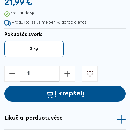
21,99 €
Yra sandėlyje
Produktą išsiųsime per 1-3 darbo dienas.
Pakuotės svoris
2 kg
-
+
Į krepšelį
Likučiai parduotuvėse