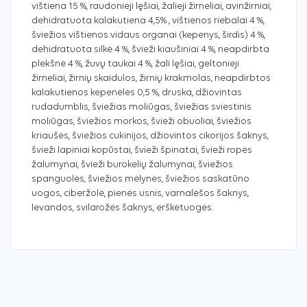
vištiena 15 %, raudonieji lęšiai, žalieji žirneliai, avinžirniai,
dehidratuota kalakutiena 4,5% , vištienos riebalai 4 %,
šviežios vištienos vidaus organai (kepenys, širdis) 4 %,
dehidratuota silkė 4 %, švieži kiaušiniai 4 %, neapdirbta
plekšnė 4 %, žuvų taukai 4 %, žali lęšiai, geltonieji
žirneliai, žirnių skaidulos, žirnių krakmolas, neapdirbtos
kalakutienos kepenėlės 0,5 %, druska, džiovintas
rudadumblis, šviežias moliūgas, šviežias sviestinis
moliūgas, šviežios morkos, švieži obuoliai, šviežios
kriaušės, šviežios cukinijos, džiovintos cikorijos šaknys,
švieži lapiniai kopūstai, švieži špinatai, švieži ropės
žalumynai, švieži burokėlių žalumynai, šviežios
spanguolės, šviežios mėlynės, šviežios saskatūno
uogos, ciberžolė, pienės usnis, varnalėšos šaknys,
levandos, svilarožės šaknys, erškėtuogės.