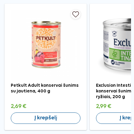
Petkult Adult konservai šunims
Exclusion Intestin
su jautiena, 400 g
konservai šunims 
ryžiais, 200 g
2,69 €
2,99 €
Į krepšelį
Į krep