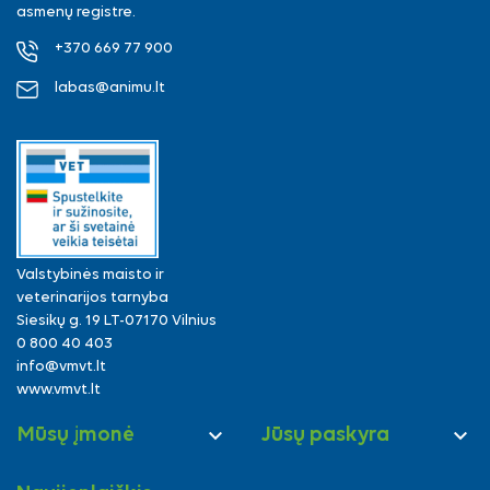
asmenų registre.
+370 669 77 900
labas@animu.lt
Valstybinės maisto ir
veterinarijos tarnyba
Siesikų g. 19 LT-07170 Vilnius
0 800 40 403
info@vmvt.lt
www.vmvt.lt


Mūsų įmonė
Jūsų paskyra