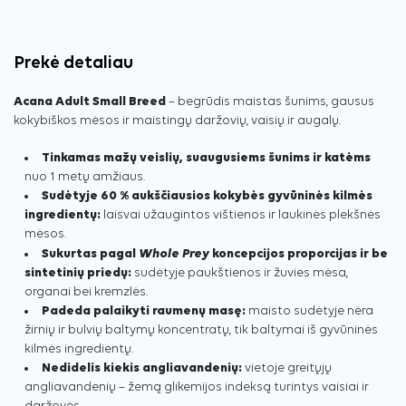
Prekė detaliau
Acana Adult Small Breed
– begrūdis maistas šunims, gausus
kokybiškos mėsos ir maistingų daržovių, vaisių ir augalų.
Tinkamas mažų veislių, suaugusiems šunims ir katėms
nuo 1 metų amžiaus.
Sudėtyje 60 % aukščiausios kokybės gyvūninės kilmės
ingredientų:
laisvai užaugintos vištienos ir laukinės plekšnės
mėsos.
Whole Prey
Sukurtas pagal
koncepcijos proporcijas ir be
sintetinių priedų:
sudėtyje paukštienos ir žuvies mėsa,
organai bei kremzlės.
Padeda palaikyti raumenų masę:
maisto sudėtyje nėra
žirnių ir bulvių baltymų koncentratų, tik baltymai iš gyvūninės
kilmės ingredientų.
Nedidelis kiekis angliavandenių:
vietoje greitųjų
angliavandenių – žemą glikemijos indeksą turintys vaisiai ir