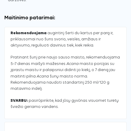
daržovės.
Maitinimo patarimai:
Rekomenduojama
augintinį šerti du kartus per parą ir,
priklausomai nuo šuns svorio, veislės, amžiaus ir
aktyvumo, reguliuoti davinius tiek, kiek reikia.
Pratinant šunį prie naujo sauso maisto, rekomenduojama
Acana
5–7 dienas maišyti mažesnes
maisto porcijas su
įprastu maistu ir palaipsniui didinti jo kiekį, o 7 dieną jau
Acana
maitinti pilna
šunų maisto norma.
Rekomenduojama naudoti standartinį 250 ml/120 g
matavimo indelį.
SVARBU:
pasirūpinkite, kad jūsų gyvūnas visuomet turėtų
šviežio geriamo vandens.