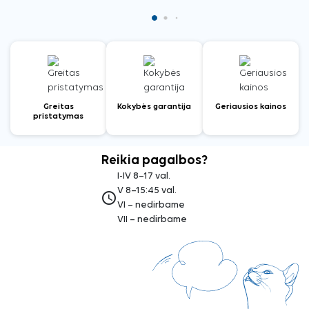
Greitas
Kokybės garantija
Geriausios kainos
pristatymas
Reikia pagalbos?
I-IV 8–17 val.
V 8–15:45 val.
access_time
VI – nedirbame
VII – nedirbame