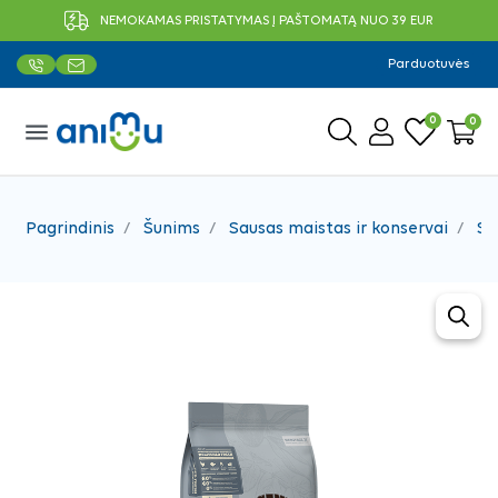
NEMOKAMAS PRISTATYMAS Į PAŠTOMATĄ NUO 39 EUR
Parduotuvės
0
0
menu
Pagrindinis
Šunims
Sausas maistas ir konservai
Sa