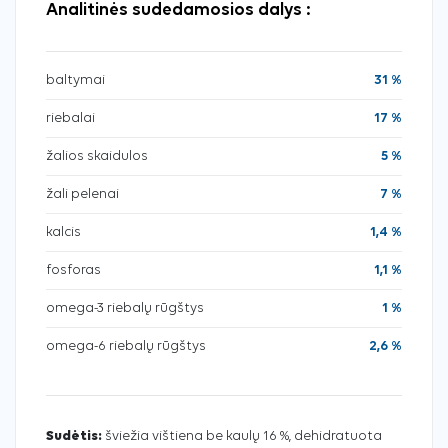
Analitinės sudedamosios dalys :
baltymai
31 %
riebalai
17 %
žalios skaidulos
5 %
žali pelenai
7 %
kalcis
1,4 %
fosforas
1,1 %
omega-3 riebalų rūgštys
1 %
omega-6 riebalų rūgštys
2,6 %
Sudėtis:
šviežia vištiena be kaulų 16 %, dehidratuota