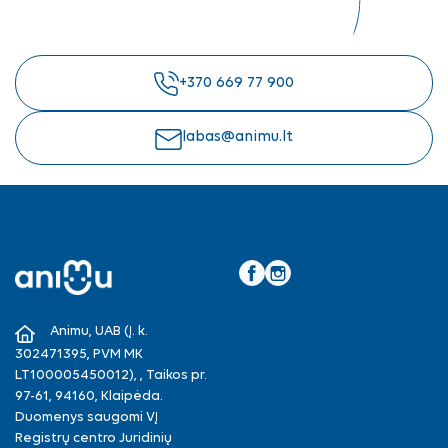
+370 669 77 900
labas@animu.lt
Facebook
Instagram
Animu, UAB (Į. k.
302471395, PVM MK
LT100005450012), , Taikos pr.
97-61, 94160, Klaipėda.
Duomenys saugomi VĮ
Registrų centro Juridinių