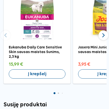
Ankstesnis
Tęst
Eukanuba Daily Care Sensitive
Josera Mini Juni
Skin sausas maistas šunims,
sausas maistas š
2,3 kg
15,99 €
3,95 €
Į krepšelį
Į krep
Susiję produktai