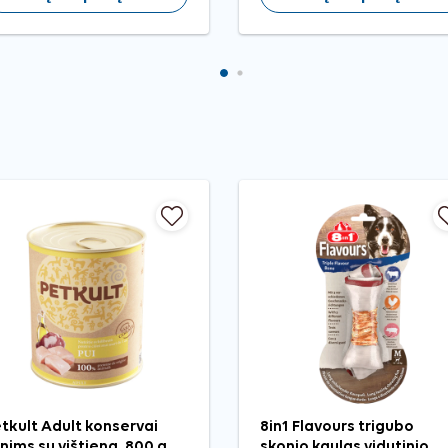
tkult Adult konservai
8in1 Flavours trigubo
nims su vištiena, 800 g
skonio kaulas vidutinio