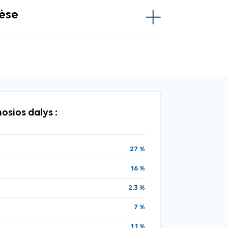
vėse
osios dalys :
27 %
16 %
2.3 %
7 %
1.1 %