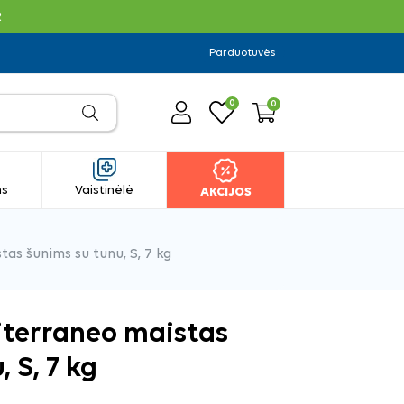
R
Parduotuvės
0
0
ms
Vaistinėlė
AKCIJOS
as šunims su tunu, S, 7 kg
iterraneo maistas
 S, 7 kg