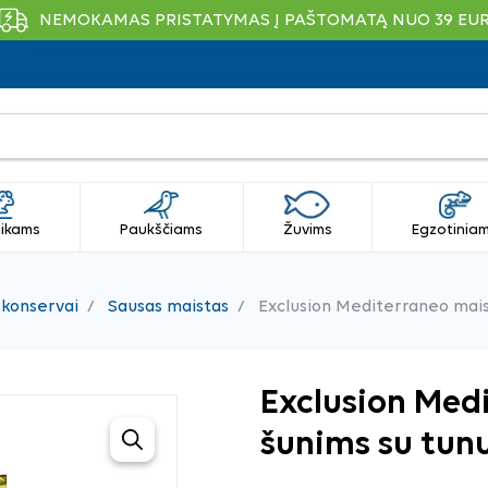
NEMOKAMAS PRISTATYMAS Į PAŠTOMATĄ NUO 39 EU
ikams
Paukščiams
Žuvims
Egzotinia
 konservai
Sausas maistas
Exclusion Mediterraneo maist
Exclusion Med
šunims su tunu,