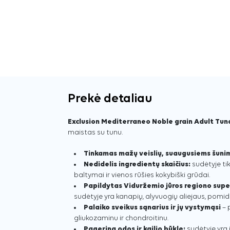
Prekė detaliau
Exclusion Mediterraneo Noble grain Adult Tun
maistas su tunu.
Tinkamas mažų veislių, suaugusiems šuni
Nedidelis ingredientų skaičius:
sudėtyje ti
baltymai ir vienos rūšies kokybiški grūdai.
Papildytas Viduržemio jūros regiono supe
sudėtyje yra kanapių, alyvuogių aliejaus, pomidor
Palaiko sveikus sąnarius ir jų vystymąsi
– 
gliukozaminu ir chondroitinu.
Pagerina odos ir kailio būklę:
sudėtyje yra j