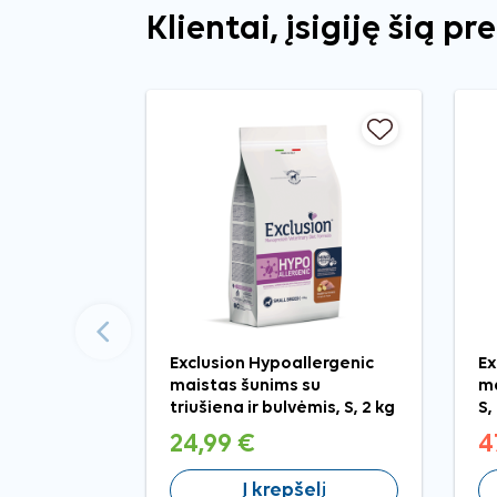
Klientai, įsigiję šią pr
Ankstesnis
Exclusion Hypoallergenic
Ex
maistas šunims su
ma
triušiena ir bulvėmis, S, 2 kg
S,
24,99 €
4
Į krepšelį