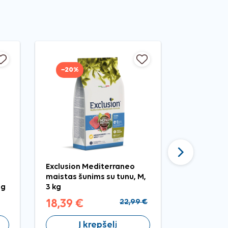
−20%
−20%
Tęsti
Exclusion Mediterraneo
Exclusion 
maistas šunims su tunu, M,
maistas š
 g
3 kg
jautiena, S
18,39 €
22,99 €
49,59 €
Į krepšelį
Į 