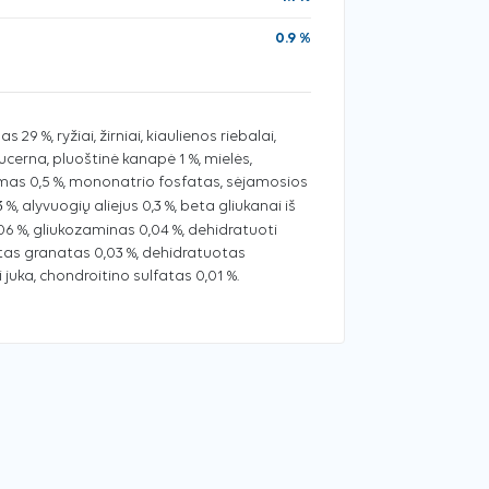
0.9 %
29 %, ryžiai, žirniai, kiaulienos riebalai,
ucerna, pluoštinė kanapė 1 %, mielės,
imas 0,5 %, mononatrio fosfatas, sėjamosios
3 %, alyvuogių aliejus 0,3 %, beta gliukanai iš
06 %, gliukozaminas 0,04 %, dehidratuoti
otas granatas 0,03 %, dehidratuotas
 juka, chondroitino sulfatas 0,01 %.