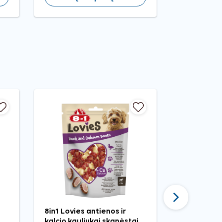
Tęsti
8in1 Lovies antienos ir
Nobleza šv
kalcio kauliukai skanėstai
kamuolys š