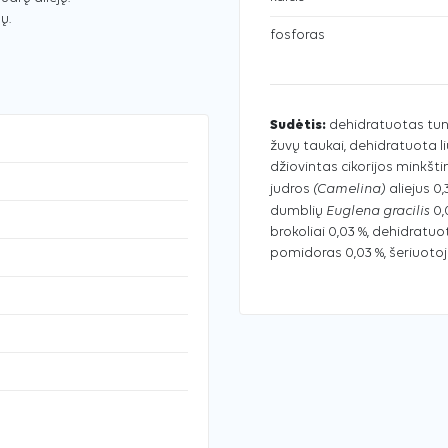
ų.
fosforas
Sudėtis:
dehidratuotas tunas 
žuvų taukai, dehidratuota li
džiovintas cikorijos minkšt
(Camelina)
judros
aliejus 0,
Euglena gracilis
dumblių
0,
brokoliai 0,03 %, dehidratu
pomidoras 0,03 %, šeriuotoji