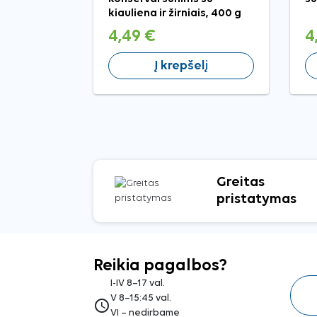
kiauliena ir žirniais, 400 g
4,49 €
4
Į krepšelį
Greitas
pristatymas
Reikia pagalbos?
I-IV 8–17 val.
V 8–15:45 val.
access_time
VI – nedirbame