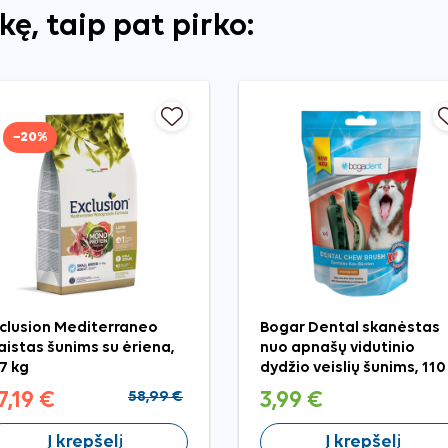
ekę, taip pat pirko:
−20%
clusion Mediterraneo
Bogar Dental skanėstas
istas šunims su ėriena,
nuo apnašų vidutinio
 7 kg
dydžio veislių šunims, 110
7,19 €
58,99 €
3,99 €
Į krepšelį
Į krepšelį