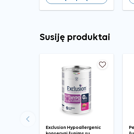
Susiję produktai
Ankstesnis
Exclusion Hypoallergenic
Pe
konservai šunims su
šu