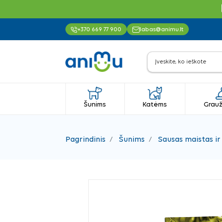
+370 669 77 900
labas@animu.lt
Šunims
Katėms
Grauž
Pagrindinis
Šunims
Sausas maistas ir