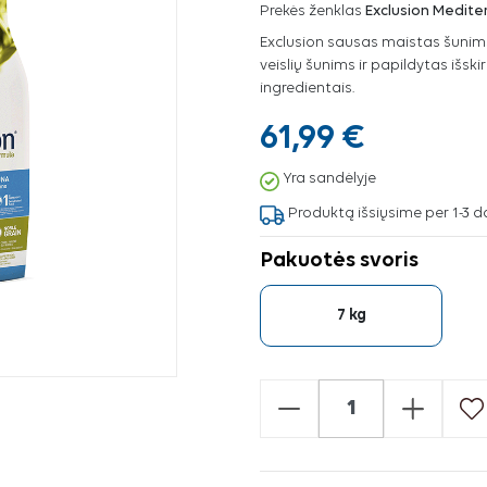
Prekės ženklas
Exclusion Medit
Exclusion sausas maistas šuni
veislių šunims ir papildytas išsk
ingredientais.
61,99 €
Yra sandėlyje
Produktą išsiųsime per 1-3 d
Pakuotės svoris
7 kg
-
+