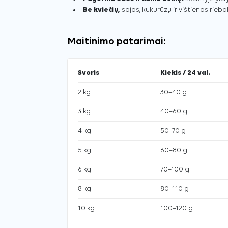
Be kviečių,
sojos, kukurūzų ir vištienos riebal
Maitinimo patarimai:
Svoris
Kiekis / 24 val.
2 kg
30–40 g
3 kg
40–60 g
4 kg
50–70 g
5 kg
60–80 g
6 kg
70–100 g
8 kg
80–110 g
10 kg
100–120 g