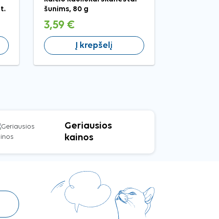
t.
šunims, 80 g
3,59 €
3,99 €
Į krepšelį
Į 
Geriausios
kainos