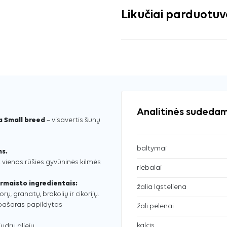
Likučiai parduotu
Analitinės sudedam
a Small breed
– visavertis šunų
baltymai
ms.
k vienos rūšies gyvūninės kilmės
riebalai
rmaisto ingredientais:
žalia ląsteliena
ų, granatų, brokolių ir cikorijų.
pašaras papildytas
žali pelenai
kalcis
udrų aliejų.