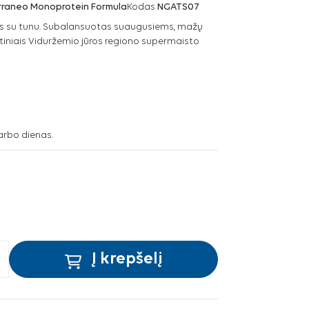
erraneo Monoprotein Formula
Kodas
NGATS07
ms su tunu. Subalansuotas suaugusiems, mažų
irtiniais Viduržemio jūros regiono supermaisto
arbo dienas.
Į krepšelį