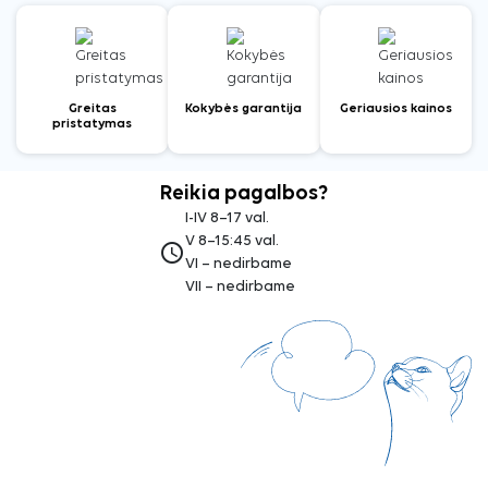
Greitas
Kokybės garantija
Geriausios kainos
pristatymas
Reikia pagalbos?
I-IV 8–17 val.
V 8–15:45 val.
access_time
VI – nedirbame
VII – nedirbame