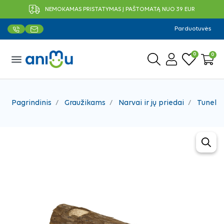
NEMOKAMAS PRISTATYMAS Į PAŠTOMATĄ NUO 39 EUR
Parduotuvės
0
0
menu
Pagrindinis
Graužikams
Narvai ir jų priedai
Tuneliai 