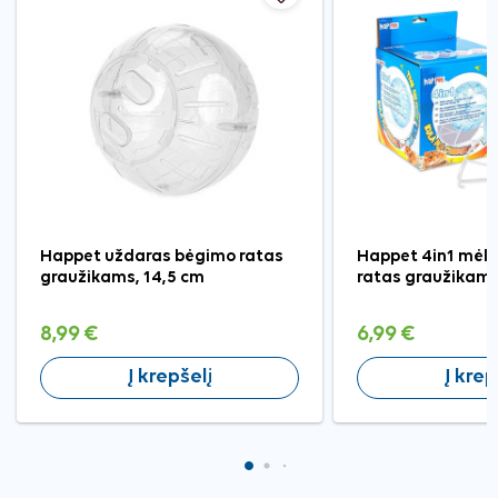
Happet uždaras bėgimo ratas
Happet 4in1 mėl
graužikams, 14,5 cm
ratas graužikam
8,99 €
6,99 €
Į krepšelį
Į krep