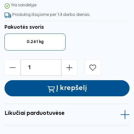
Yra sandėlyje
Produktą išsiųsime per 1-3 darbo dienas.
Pakuotės svoris
0.241 kg
-
+
Į krepšelį
Likučiai parduotuvėse