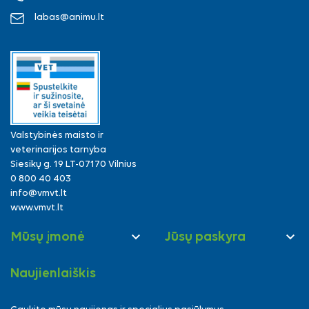
labas@animu.lt
Valstybinės maisto ir
veterinarijos tarnyba
Siesikų g. 19 LT-07170 Vilnius
0 800 40 403
info@vmvt.lt
www.vmvt.lt


Mūsų įmonė
Jūsų paskyra
Naujienlaiškis