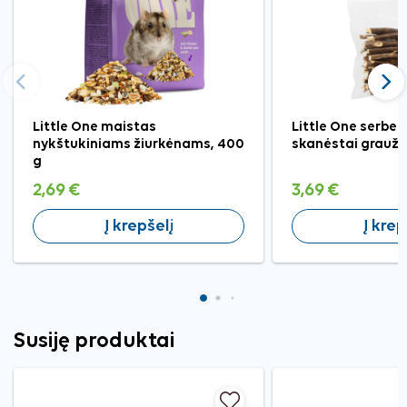
Ankstesnis
Tęst
Little One maistas
Little One serben
nykštukiniams žiurkėnams, 400
skanėstai grauži
g
2,69 €
3,69 €
Į krepšelį
Į krep
Susiję produktai