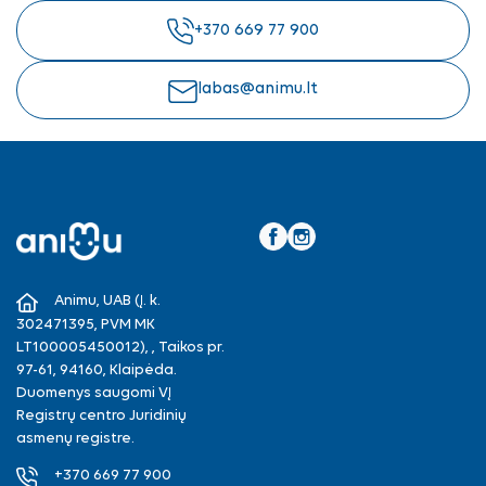
+370 669 77 900
labas@animu.lt
Facebook
Instagram
Animu, UAB (Į. k.
302471395, PVM MK
LT100005450012), , Taikos pr.
97-61, 94160, Klaipėda.
Duomenys saugomi VĮ
Registrų centro Juridinių
asmenų registre.
+370 669 77 900