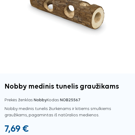
Nobby medinis tunelis graužikams
Prekės ženklas
Nobby
Kodas
NOB25567
Nobby medinis tunelis žiurkėnams ir kitiems smulkiems
graužikams, pagamintas iš natūralios medienos.
7,69 €