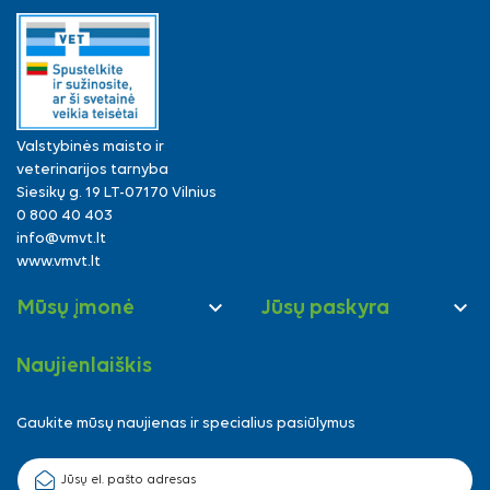
Valstybinės maisto ir
veterinarijos tarnyba
Siesikų g. 19 LT-07170 Vilnius
0 800 40 403
info@vmvt.lt
www.vmvt.lt


Mūsų įmonė
Jūsų paskyra
Naujienlaiškis
Gaukite mūsų naujienas ir specialius pasiūlymus