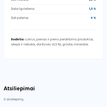
žalia ląsteliena
1,5 %
žali pelenai
4 %
Sudėtis:
cukrus, pienas ir pieno perdirbimo produktai,
aliejai ir riebalai, daržovės (4,5 %), grūdai, mineralai.
Atsiliepimai
0 atsiliepimų