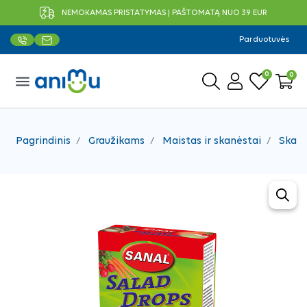
NEMOKAMAS PRISTATYMAS Į PAŠTOMATĄ NUO 39 EUR
Parduotuvės
0
0
menu
Pagrindinis
Graužikams
Maistas ir skanėstai
Skanė