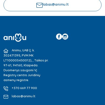
labas@animu.lt
Facebook
Instagram
Animu, UAB (Į. k.
302471395, PVM MK
LT100005450012), , Taikos pr.
97-61, 94160, Klaipėda.
Duomenys saugomi VĮ
Registrų centro Juridinių
asmenų registre.
+370 669 77 900
labas@animu.lt