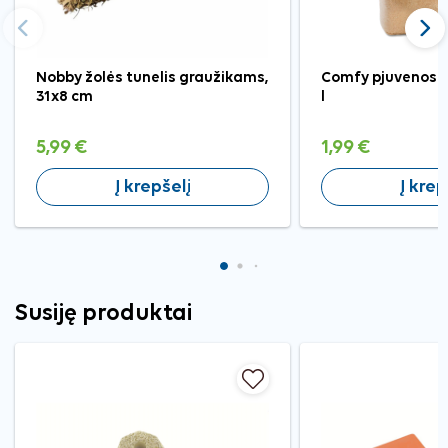
Ankstesnis
Tęst
Nobby žolės tunelis graužikams,
Comfy pjuvenos g
31x8 cm
l
5,99 €
1,99 €
Į krepšelį
Į krep
Susiję produktai