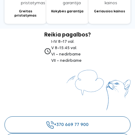
Greitas
Kokybės garantija
Geriausios kainos
pristatymas
Reikia pagalbos?
I-IV 8–17 val.
V 8–15:45 val.
access_time
VI – nedirbame
VII – nedirbame
+370 669 77 900