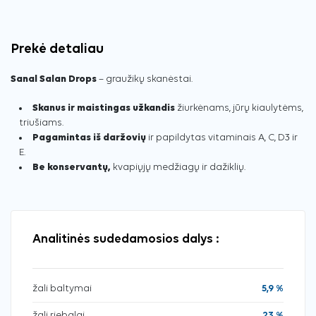
Prekė detaliau
Sanal Salan Drops
– graužikų skanėstai.
Skanus ir maistingas užkandis
žiurkėnams, jūrų kiaulytėms,
triušiams.
Pagamintas iš daržovių
ir papildytas vitaminais A, C, D3 ir
E.
Be konservantų,
kvapiųjų medžiagų ir dažiklių.
Analitinės sudedamosios dalys :
žali baltymai
5,9 %
žali riebalai
23 %