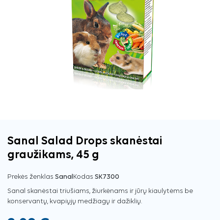
Sanal Salad Drops skanėstai
graužikams, 45 g
Prekės ženklas
Sanal
Kodas
SK7300
Sanal skanėstai triušiams, žiurkėnams ir jūrų kiaulytėms be
konservantų, kvapiųjų medžiagų ir dažiklių.