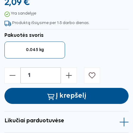
2,09 €
Yra sandėlyje
Produktą išsiųsime per 1-3 darbo dienas.
Pakuotės svoris
0.045 kg
-
+
Į krepšelį
Likučiai parduotuvėse