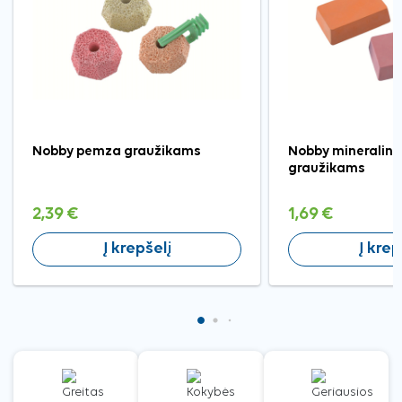
Nobby pemza graužikams
Nobby mineralini
graužikams
2,39 €
1,69 €
Į krepšelį
Į krep