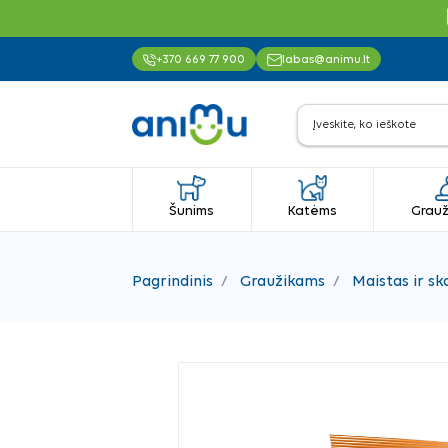
+370 669 77 900
labas@animu.lt
Šunims
Katėms
Grauž
Pagrindinis
Graužikams
Maistas ir sk