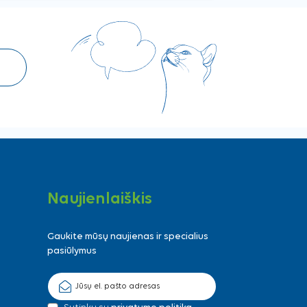
Naujienlaiškis
Gaukite mūsų naujienas ir specialius
pasiūlymus