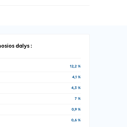
osios dalys :
12,2 %
4,1 %
4,3 %
7 %
0,9 %
0,6 %