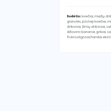
Sudėtis:
kviečiai, miežių dr
granulės, pūstieji kviečiai, 
dribsniai, žirnių dribsniai, s
džiovinti bananai, grikiai, s
fruktooligosacharidai ekstr