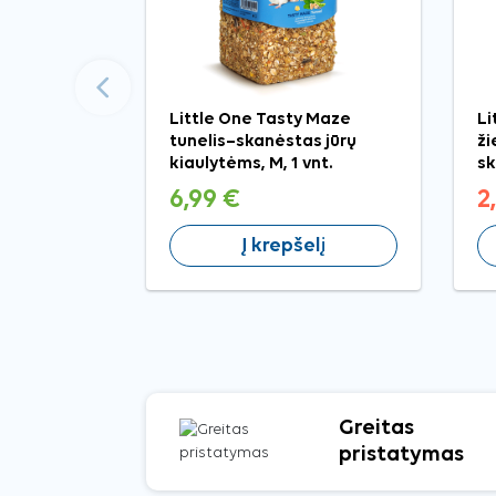
Ankstesnis
Little One Tasty Maze
Li
tunelis–skanėstas jūrų
ži
kiaulytėms, M, 1 vnt.
sk
6,99 €
2
Į krepšelį
Greitas
pristatymas