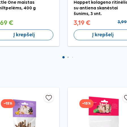
ttle One maistas
Happet kolageno ritinėli
iltpelėms, 400 g
su antiena skanėstai
šunims, 3 vnt.
,69 €
3,19 €
3,99
Į krepšelį
Į krepšelį
−15%
−15%