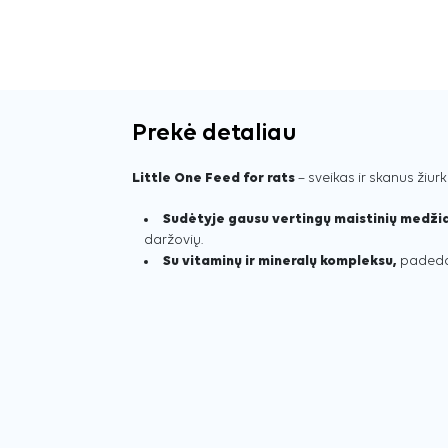
Prekė detaliau
Little One Feed for rats
– sveikas ir skanus žiur
Sudėtyje gausu vertingų maistinių medži
daržovių.
Su vitaminų ir mineralų kompleksu,
padedan