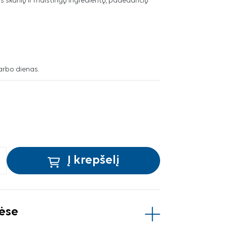
us skanių ir maistingų ingredientų, padedančių
arbo dienas.
Į krepšelį
vėse