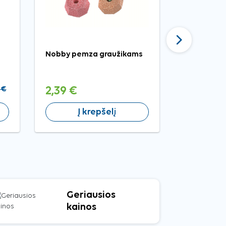
Tęsti
Nobby pemza graužikams
Nobby jodu
laikikliu g
 €
2,39 €
2,39 €
Į krepšelį
Į 
Geriausios
kainos