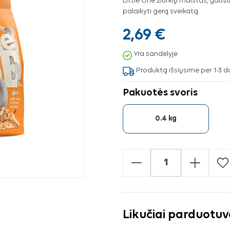
Little One žiurkių maistas, gaus
palaikyti gerą sveikatą.
2,69 €
Yra sandėlyje
Produktą išsiųsime per 1-3 d
Pakuotės svoris
0.4 kg
-
+
Likučiai parduotu