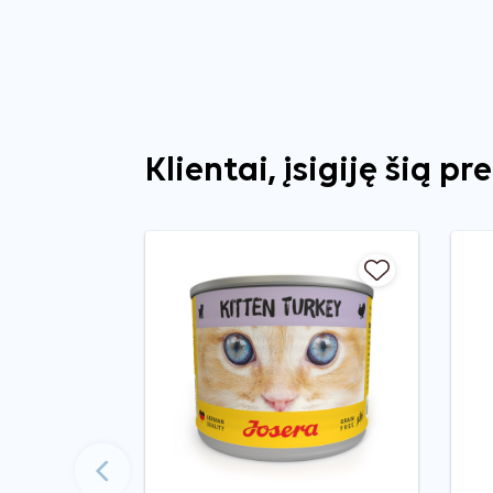
Klientai, įsigiję šią pr
Ankstesnis