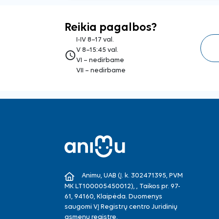
Reikia pagalbos?
I-IV 8–17 val.
V 8–15:45 val.
access_time
VI – nedirbame
VII – nedirbame
Animu, UAB (Į. k. 302471395, PVM
MK LT100005450012), , Taikos pr. 97-
61, 94160, Klaipėda. Duomenys
saugomi VĮ Registrų centro Juridinių
asmenų registre.