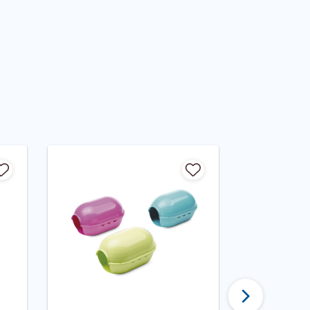
Tęsti