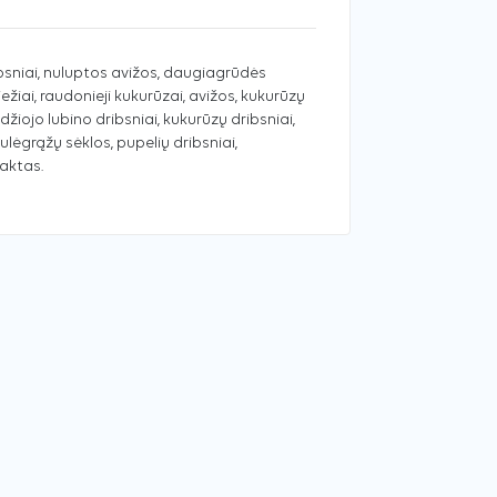
ibsniai, nuluptos avižos, daugiagrūdės
miežiai, raudonieji kukurūzai, avižos, kukurūzų
aldžiojo lubino dribsniai, kukurūzų dribsniai,
aulėgrąžų sėklos, pupelių dribsniai,
aktas.