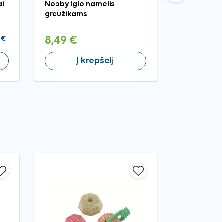
ai
Nobby Iglo namelis
Nobleza š
graužikams
kamuoliuka
žiurkėnams
 €
8,49 €
2,49 €
Į krepšelį
Į 