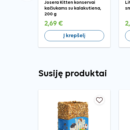
Josera Kitten konservai
Li
kačiukams su kalakutiena,
sm
200 g
2,69 €
2
Į krepšelį
Susiję produktai