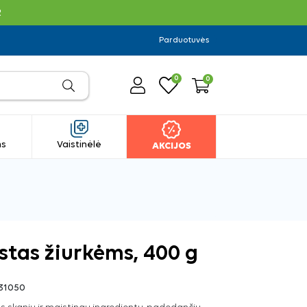
R
Parduotuvės
0
0
ms
Vaistinėlė
AKCIJOS
stas žiurkėms, 400 g
31050