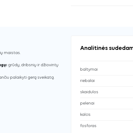
Analitinės sudedam
kių maistas.
agų:
grūdų, dribsnių ir džiovintų
baltymai
čiu palaikyti gerą sveikatą.
riebalai
skaidulos
pelenai
kalcis
fosforas