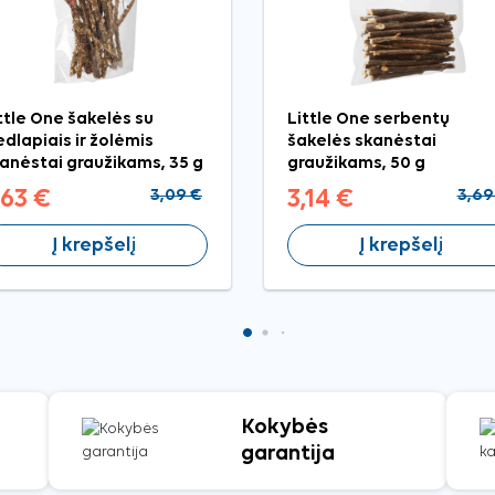
ttle One šakelės su
Little One serbentų
edlapiais ir žolėmis
šakelės skanėstai
anėstai graužikams, 35 g
graužikams, 50 g
,63 €
3,09 €
3,14 €
3,69
Į krepšelį
Į krepšelį
Kokybės
garantija