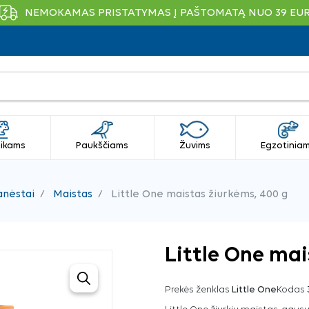
NEMOKAMAS PRISTATYMAS Į PAŠTOMATĄ NUO 39 EU
ikams
Paukščiams
Žuvims
Egzotinia
anėstai
Maistas
Little One maistas žiurkėms, 400 g
Little One mai
Prekės ženklas
Little One
Kodas