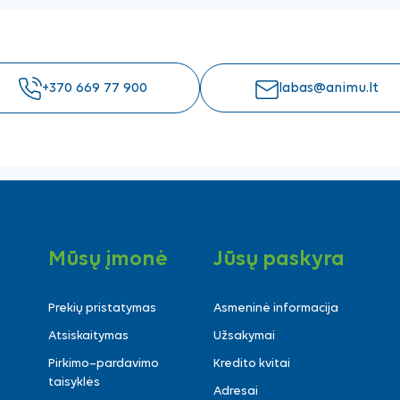
+370 669 77 900
labas@animu.lt
Mūsų įmonė
Jūsų paskyra
Prekių pristatymas
Asmeninė informacija
Atsiskaitymas
Užsakymai
Pirkimo–pardavimo
Kredito kvitai
taisyklės
Adresai