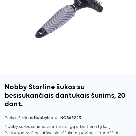
Nobby Starline šukos su
besisukančiais dantukais šunims, 20
dant.
Prekės ženklas
Nobby
Kodas
NOB68223
Nobby šukos šunims, turintiems ilgą arba šiurkštų kailį.
Besisukantys šereliai švelniai iššukuos pavilnę ir kruopščiai