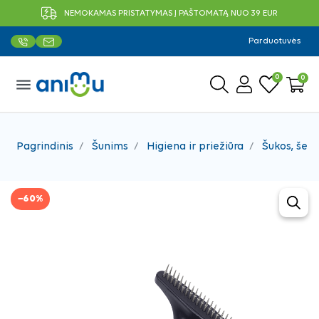
NEMOKAMAS PRISTATYMAS Į PAŠTOMATĄ NUO 39 EUR
Parduotuvės
0
0
menu
Pagrindinis
Šunims
Higiena ir priežiūra
Šukos, šepe
−60%