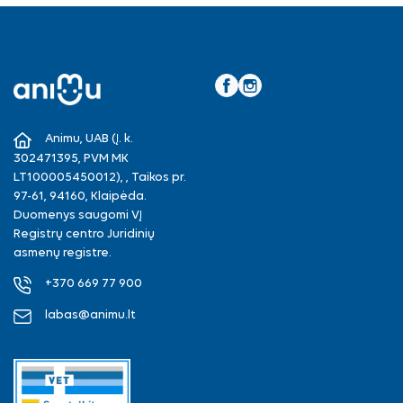
Facebook
Instagram
Animu, UAB (Į. k.
302471395, PVM MK
LT100005450012), , Taikos pr.
97-61, 94160, Klaipėda.
Duomenys saugomi VĮ
Registrų centro Juridinių
asmenų registre.
+370 669 77 900
labas@animu.lt