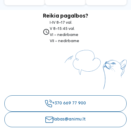
Reikia pagalbos?
I-IV 8–17 val.
V 8–15:45 val.
access_time
VI – nedirbame
VII – nedirbame
+370 669 77 900
labas@animu.lt