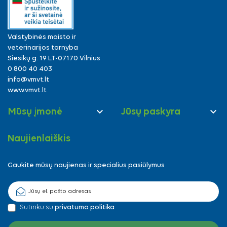
Valstybinės maisto ir
veterinarijos tarnyba
Siesikų g. 19 LT-07170 Vilnius
0 800 40 403
info@vmvt.lt
www.vmvt.lt


Mūsų įmonė
Jūsų paskyra
Naujienlaiškis
Gaukite mūsų naujienas ir specialius pasiūlymus
Sutinku su
privatumo politika