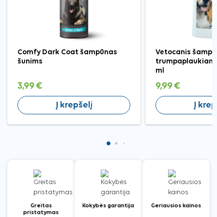
Comfy Dark Coat šampūnas
Vetocanis šamp
šunims
trumpaplaukiams
ml
3,99 €
9,99 €
Į krepšelį
Į krep
Greitas
Kokybės garantija
Geriausios kainos
pristatymas