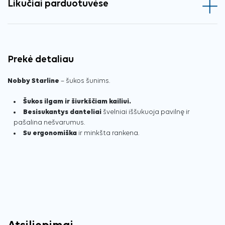
Likučiai parduotuvėse
Prekė detaliau
Nobby Starline
– šukos šunims.
Šukos ilgam ir šiurkščiam kailiui.
Besisukantys danteliai
švelniai iššukuoja pavilnę ir
pašalina nešvarumus.
Su ergonomiška
ir minkšta rankena.