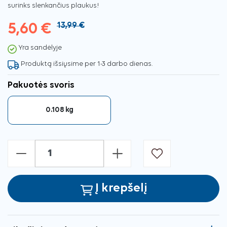
surinks slenkančius plaukus!
5,60 €
13,99 €
Yra sandėlyje
Produktą išsiųsime per 1-3 darbo dienas.
Pakuotės svoris
0.108 kg
-
+
Į krepšelį