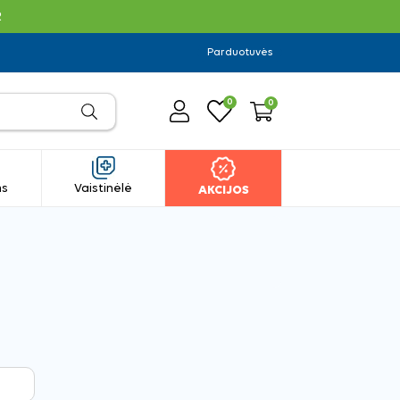
R
Parduotuvės
0
0
ms
Vaistinėlė
AKCIJOS