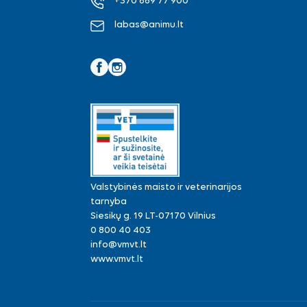
+370 669 77 900
labas@animu.lt
Facebook
Instagram
Valstybinės maisto ir veterinarijos
tarnyba
Siesikų g. 19 LT-07170 Vilnius
0 800 40 403
info@vmvt.lt
www.vmvt.lt