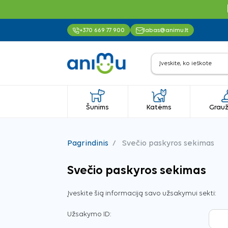
+370 669 77 900
labas@animu.lt
Šunims
Katėms
Grauž
Pagrindinis
Svečio paskyros sekimas
Svečio paskyros sekimas
Įveskite šią informaciją savo užsakymui sekti:
Užsakymo ID: