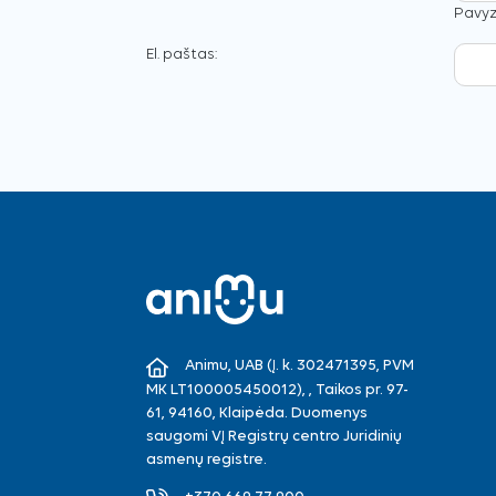
Pavyzd
El. paštas:
Animu, UAB (Į. k. 302471395, PVM
MK LT100005450012), , Taikos pr. 97-
61, 94160, Klaipėda. Duomenys
saugomi VĮ Registrų centro Juridinių
asmenų registre.