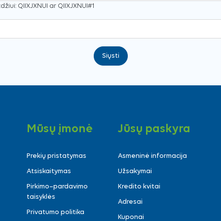
žiui: QIIXJXNUI ar QIIXJXNUI#1
Siųsti
Mūsų įmonė
Jūsų paskyra
Prekių pristatymas
Asmeninė informacija
Atsiskaitymas
Užsakymai
Pirkimo–pardavimo
Kredito kvitai
taisyklės
Adresai
Privatumo politika
Kuponai