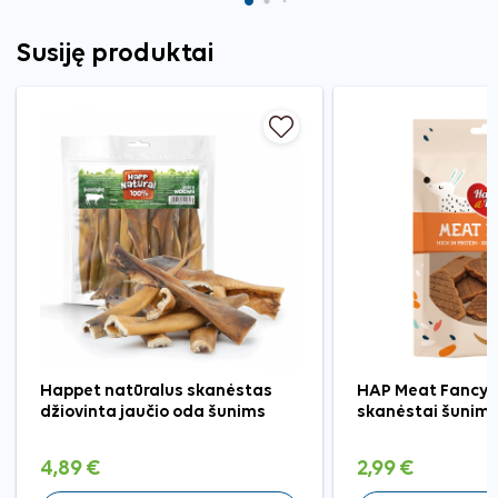
Susiję produktai
Happet natūralus skanėstas
HAP Meat Fancy ėr
džiovinta jaučio oda šunims
skanėstai šunims
4,89 €
2,99 €