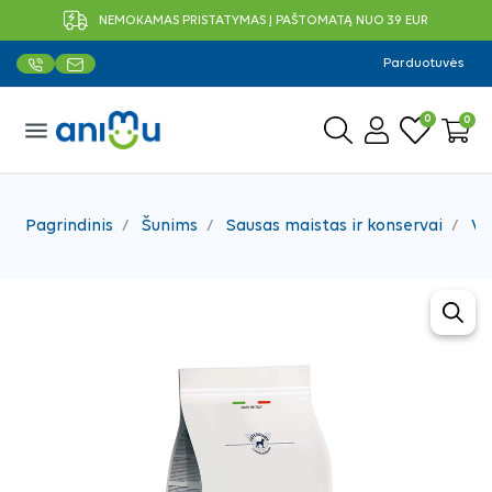
NEMOKAMAS PRISTATYMAS Į PAŠTOMATĄ NUO 39 EUR
Parduotuvės
0
0
menu
Pagrindinis
Šunims
Sausas maistas ir konservai
Ve