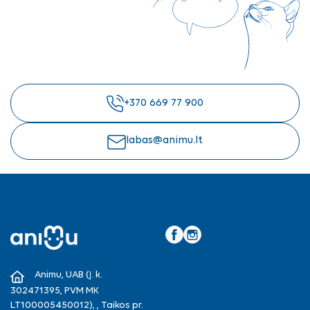
+370 669 77 900
labas@animu.lt
Facebook
Instagram
Animu, UAB (Į. k.
302471395, PVM MK
LT100005450012), , Taikos pr.