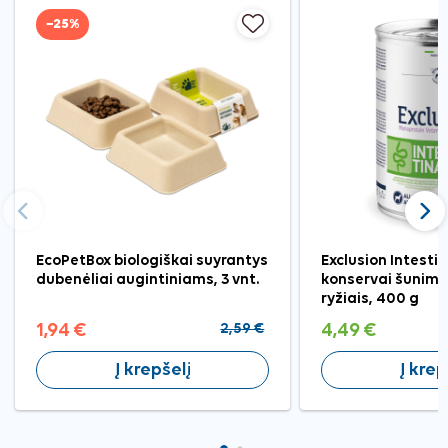
−25%
Ankstesnis
Tęst
EcoPetBox biologiškai suyrantys
Exclusion Intestin
dubenėliai augintiniams, 3 vnt.
konservai šunims 
ryžiais, 400 g
1,94 €
2,59 €
4,49 €
Į krepšelį
Į krep