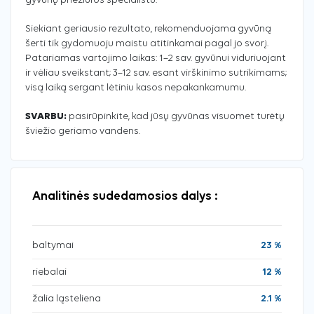
gyvūnų priežiūros specialistu.
Siekiant geriausio rezultato, rekomenduojama gyvūną
šerti tik gydomuoju maistu atitinkamai pagal jo svorį.
Patariamas vartojimo laikas: 1–2 sav. gyvūnui viduriuojant
ir vėliau sveikstant; 3–12 sav. esant virškinimo sutrikimams;
visą laiką sergant lėtiniu kasos nepakankamumu.
SVARBU:
pasirūpinkite, kad jūsų gyvūnas visuomet turėtų
šviežio geriamo vandens.
Analitinės sudedamosios dalys :
baltymai
23 %
riebalai
12 %
žalia ląsteliena
2.1 %