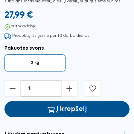
subalansuotas vidutinių, didelių veislių, suaugusiems šunims.
27,99 €
Yra sandėlyje
Produktą išsiųsime per 1-3 darbo dienas.
Pakuotės svoris
2 kg
-
+
Į krepšelį