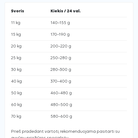
Svoris
Kiekis / 24 val.
11 kg
140–155 g
15 kg
170–190 g
20 kg
200–220 g
25 kg
250–280 g
30 kg
280–300 g
40 kg
370–400 g
50 kg
460–480 g
60 kg
480–500 g
70 kg
580–600 g
Prieš pradedant vartoti, rekomenduojama pasitarti su