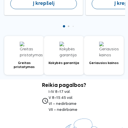
Į krepšelį
Į krep
Greitas
Kokybės garantija
Geriausios kainos
pristatymas
Reikia pagalbos?
I-IV 8–17 val.
V 8–15:45 val.
access_time
VI – nedirbame
VII – nedirbame