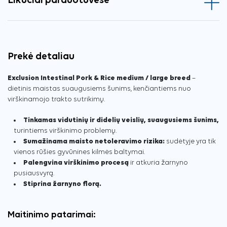
Likučiai parduotuvėse
Prekė detaliau
Exclusion Intestinal Pork & Rice medium / large breed
–
dietinis maistas suaugusiems šunims, kenčiantiems nuo
virškinamojo trakto sutrikimų.
Tinkamas vidutinių ir didelių veislių, suaugusiems šunims,
turintiems virškinimo problemų.
Sumažinama maisto netoleravimo rizika:
sudėtyje yra tik
vienos rūšies gyvūnines kilmės baltymai.
Palengvina virškinimo procesą
ir atkuria žarnyno
pusiausvyrą.
Stiprina žarnyno florą.
Maitinimo patarimai: