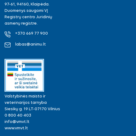
97-61, 94160, Klaipėda.
Duomenys saugomi VĮ
Registrų centro Juridinių
asmenų registre.
+370 669 77 900
labas@animu.lt
Valstybinės maisto ir
veterinarijos tarnyba
Siesikų g. 19 LT-07170 Vilnius
0 800 40 403
info@vmvt.lt
www.vmvt.lt