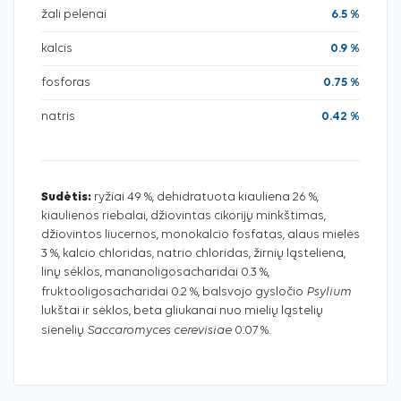
žali pelenai
6.5 %
kalcis
0.9 %
fosforas
0.75 %
natris
0.42 %
Sudėtis:
ryžiai 49 %, dehidratuota kiauliena 26 %,
kiaulienos riebalai, džiovintas cikorijų minkštimas,
džiovintos liucernos, monokalcio fosfatas, alaus mielės
3 %, kalcio chloridas, natrio chloridas, žirnių ląsteliena,
linų sėklos, mananoligosacharidai 0.3 %,
Psylium
fruktooligosacharidai 0.2 %, balsvojo gysločio
lukštai ir sėklos, beta gliukanai nuo mielių ląstelių
Saccaromyces cerevisiae
sienelių
0.07 %.