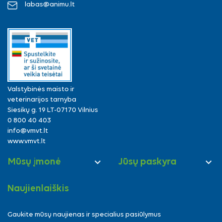
labas@animu.lt
Valstybinės maisto ir
veterinarijos tarnyba
Siesikų g. 19 LT-07170 Vilnius
0 800 40 403
info@vmvt.lt
www.vmvt.lt


Mūsų įmonė
Jūsų paskyra
Naujienlaiškis
Gaukite mūsų naujienas ir specialius pasiūlymus