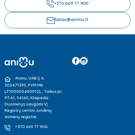
+370 669 77 900
labas@animu.lt
Facebook
Instagram
Animu, UAB (Į. k.
302471395, PVM MK
LT100005450012), , Taikos pr.
97-61, 94160, Klaipėda.
Duomenys saugomi VĮ
Registrų centro Juridinių
asmenų registre.
+370 669 77 900