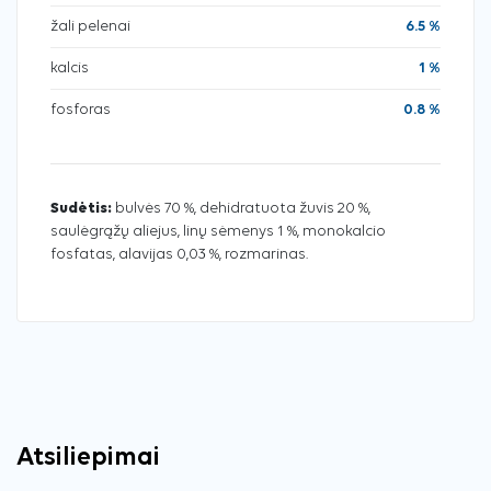
žali pelenai
6.5 %
kalcis
1 %
fosforas
0.8 %
Sudėtis:
bulvės 70 %, dehidratuota žuvis 20 %,
saulėgrąžų aliejus, linų sėmenys 1 %, monokalcio
fosfatas, alavijas 0,03 %, rozmarinas.
Atsiliepimai