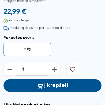
alergijos maistui simptomai.
22,99 €
Yra sandėlyje
Produktą išsiųsime per 1-3 darbo dienas.
Pakuotės svoris
2 kg
-
+
Į krepšelį