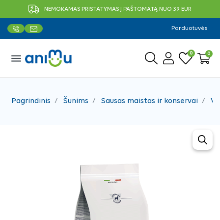
NEMOKAMAS PRISTATYMAS Į PAŠTOMATĄ NUO 39 EUR
Parduotuvės
0
0
menu
Pagrindinis
Šunims
Sausas maistas ir konservai
Ve