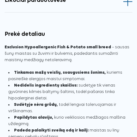
Likučiai parduotuvėse
Prekė detaliau
Exclusion Hypoallergenic Fish & Potato small breed
– sausas
šunų maistas su žuvimi ir bulvėmis, padedantis sumažinti
maistinių medžiagų netoleravimą.
Tinkamas mažų veislių, suaugusiems šunims,
kuriems
pasireiškė alergijos maistui simptomai.
Nedidelis ingredientų skaičius:
sudėtyje tik vienas
gyvūninės kilmės baltymų šaltinis, todėl pašaras tinka
hipoalerginei dietai.
Sudėtyje nėra grūdų,
todėl lengvai toleruojamas ir
virškinamas.
Papildytas alaviju,
kurio veikliosios medžiagos malšina
uždegimą.
Padeda palaikyti sveiką odą ir kailį:
maistas su linų
sėmenų riebalų rūgštimis.