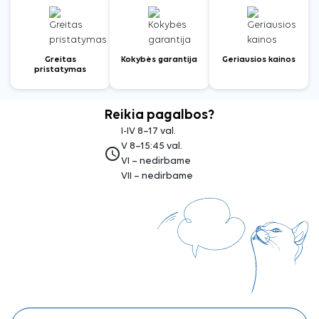
Greitas
Kokybės garantija
Geriausios kainos
pristatymas
Reikia pagalbos?
I-IV 8–17 val.
V 8–15:45 val.
access_time
VI – nedirbame
VII – nedirbame