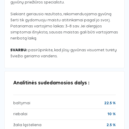
gyvūnų priežiūros specialistu.
Siekiant geriausio rezultato, rekomenduojama gyvūną
šerti tik gydomuoju maistu atitinkamai pagal jo svorį.
Patariamas vartojimo laikas: 3–8 sav. Jei alergijos
simptomai išnyksta, sausas maistas gali būti vartojamas
neribotą laiką.
SVARBU:
pasirūpinkite, kad jūsų gyvūnas visuomet turėtų
šviežio geriamo vandens.
Analitinės sudedamosios dalys :
baltymai
22.5 %
riebalai
10 %
žalia ląsteliena
2.5 %