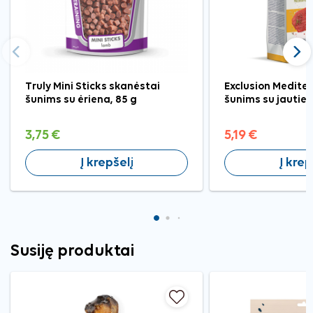
Ankstesnis
Tęst
Truly Mini Sticks skanėstai
Exclusion Medite
šunims su ėriena, 85 g
šunims su jautien
3,75 €
5,19 €
Į krepšelį
Į krep
Susiję produktai