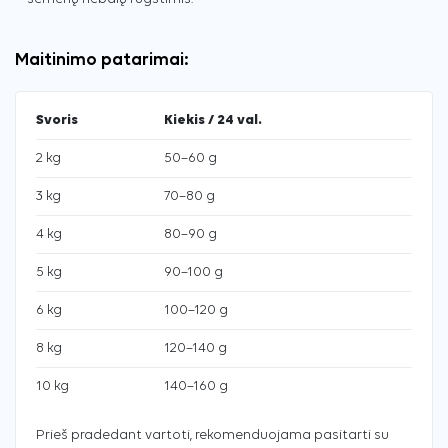
Maitinimo patarimai:
Svoris
Kiekis / 24 val.
2 kg
50–60 g
3 kg
70–80 g
4 kg
80–90 g
5 kg
90–100 g
6 kg
100–120 g
8 kg
120–140 g
10 kg
140–160 g
Prieš pradedant vartoti, rekomenduojama pasitarti su