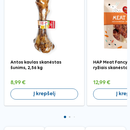
Antos kaulas skanėstas
HAP Meat Fancy tr
šunims, 2,56 kg
ryžiais skanėstai
8,99 €
12,99 €
Į krepšelį
Į krep