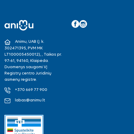
Facebook
Instagram
Animu, UAB (Į. k.
302471395, PVM MK
LT100005450012), , Taikos pr.
97-61, 94160, Klaipėda.
Duomenys saugomi VĮ
Registrų centro Juridinių
asmenų registre.
+370 669 77 900
labas@animu.lt