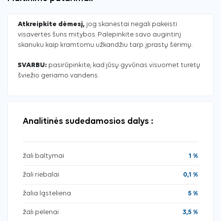
Atkreipkite dėmesį,
jog skanėstai negali pakeisti
visavertės šuns mitybos. Palepinkite savo augintinį
skanuku kaip kramtomu užkandžiu tarp įprastų šėrimų.
SVARBU:
pasirūpinkite, kad jūsų gyvūnas visuomet turėtų
šviežio geriamo vandens.
Analitinės sudedamosios dalys :
žali baltymai
1 %
žali riebalai
0,1 %
žalia ląsteliena
5 %
žali pelenai
3,5 %