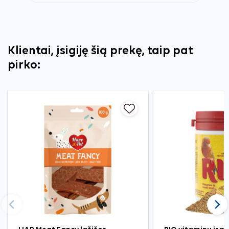
Klientai, įsigiję šią prekę, taip pat
pirko:
Ankstesnis
Tęst