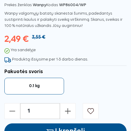
Prekės ženklas
Wanpy
Kodas
WP86004/WP
Wanpy valgomųjų batatų skanėstai šunims, padedantys
sustiprinti kaulus ir palaikyti sveiką virškinimą. Skanus, sveikas ir
100 % natūralus užkandis Jūsų augintiniui!
2,49 €
3,55 €
Yra sandėlyje
Produktą išsiųsime per 1-3 darbo dienas.
Pakuotės svoris
0.1 kg
-
+