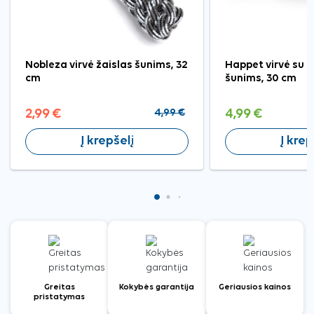
Nobleza virvė žaislas šunims, 32
Happet virvė su 
cm
šunims, 30 cm
2,99 €
4,99 €
4,99 €
Į krepšelį
Į krep
Greitas
Kokybės garantija
Geriausios kainos
pristatymas