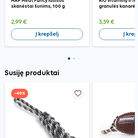
HAP Meat Fancy lašišos
RIO vitaminų ir m
skanėstai šunims, 100 g
granulės kanarėl
2,99 €
3,59 €
Į krepšelį
Į krep
Susiję produktai
−40%