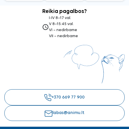
Reikia pagalbos?
I-IV 8–17 val.
V 8–15:45 val.
access_time
VI – nedirbame
VII – nedirbame
+370 669 77 900
labas@animu.lt