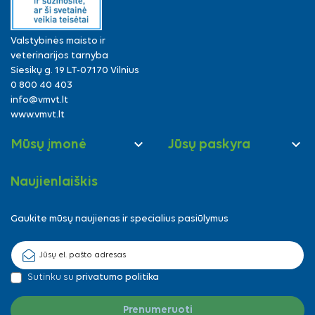
Valstybinės maisto ir
veterinarijos tarnyba
Siesikų g. 19 LT-07170 Vilnius
0 800 40 403
info@vmvt.lt
www.vmvt.lt


Mūsų įmonė
Jūsų paskyra
Naujienlaiškis
Gaukite mūsų naujienas ir specialius pasiūlymus
Sutinku su
privatumo politika