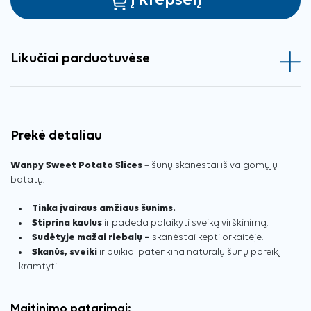
Į krepšelį
Likučiai parduotuvėse
Prekė detaliau
Wanpy Sweet Potato Slices
– šunų skanėstai iš valgomųjų
batatų.
Tinka įvairaus amžiaus šunims.
Stiprina kaulus
ir padeda palaikyti sveiką virškinimą.
Sudėtyje mažai riebalų –
skanėstai kepti orkaitėje.
Skanūs, sveiki
ir puikiai patenkina natūralų šunų poreikį
kramtyti.
Maitinimo patarimai: