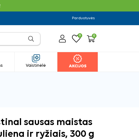
R
Parduotuvės
0
0
ms
Vaistinėlė
AKCIJOS
stinal sausas maistas
iena ir ryžiais, 300 g