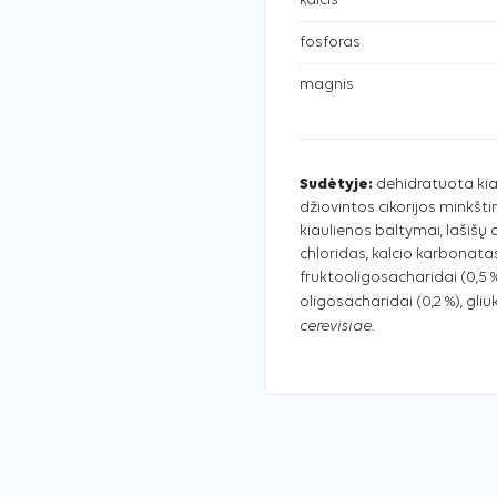
kalcis
fosforas
magnis
Sudėtyje:
dehidratuota kiaul
džiovintos cikorijos minkšti
kiaulienos baltymai, lašišų 
chloridas, kalcio karbonatas,
fruktooligosacharidai (0,5 %
oligosacharidai (0,2 %), gliu
cerevisiae
.