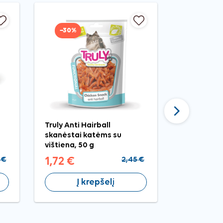
−30%
−30%
Tęsti
Truly Anti Hairball
JosiCat Me
skanėstai katėms su
ir upėtaki
vištiena, 50 g
katėms, 35
 €
1,72 €
2,45 €
1,25 €
Į krepšelį
Į 