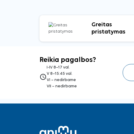
Greitas
pristatymas
Reikia pagalbos?
I-IV 8–17 val.
V 8–15:45 val.
access_time
VI – nedirbame
VII – nedirbame