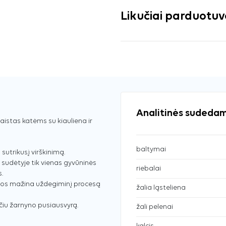
Likučiai parduotu
Analitinės sudedam
aistas katėms su kiauliena ir
baltymai
sutrikusį virškinimą.
 sudėtyje tik vienas gyvūninės
riebalai
.
ios mažina uždegiminį procesą
žalia ląsteliena
čiu žarnyno pusiausvyrą.
žali pelenai