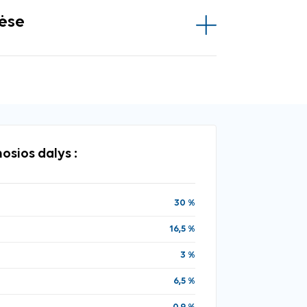
vėse
osios dalys :
30 %
16,5 %
3 %
6,5 %