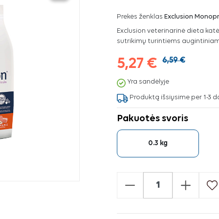
Prekės ženklas
Exclusion Monopr
Exclusion veterinarinė dieta katėm
sutrikimų turintiems augintiniam
5,27 €
6,59 €
Yra sandėlyje
Produktą išsiųsime per 1-3 d
Pakuotės svoris
0.3 kg
-
+