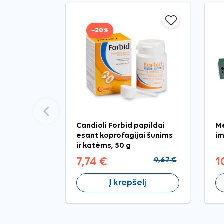
−20%
Ankstesnis
Candioli Forbid papildai
Me
esant koprofagijai šunims
im
ir katėms, 50 g
7,74 €
9,67 €
1
Į krepšelį