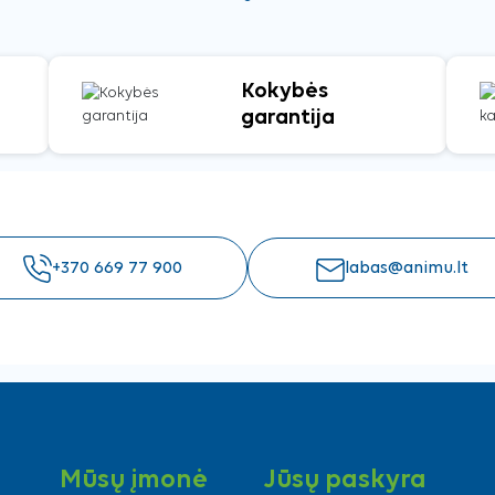
Kokybės
garantija
+370 669 77 900
labas@animu.lt
Mūsų įmonė
Jūsų paskyra