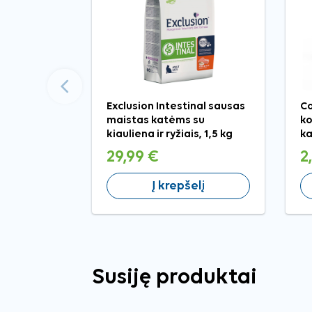
Ankstesnis
Exclusion Intestinal sausas
Co
maistas katėms su
ko
kiauliena ir ryžiais, 1,5 kg
ka
29,99 €
2
Į krepšelį
Susiję produktai