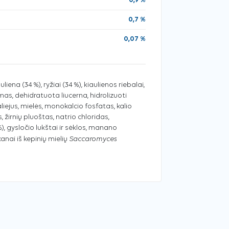
0,9 %
0,7 %
0,07 %
iena (34 %), ryžiai (34 %), kiaulienos riebalai,
mas, dehidratuota liucerna, hidrolizuoti
aliejus, mielės, monokalcio fosfatas, kalio
 žirnių pluoštas, natrio chloridas,
), gysločio lukštai ir sėklos, manano
Saccaromyces
kanai iš kepinių mielių