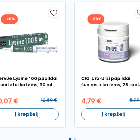
−20%
−20%
rvue Lysine 100 papildai
GIGI Uro-Ursi papildai
unitetui katėms, 30 ml
šunims ir katėms, 28 tabl.
0,07 €
12,59 €
4,79 €
5,99
Į krepšelį
Į krepšelį