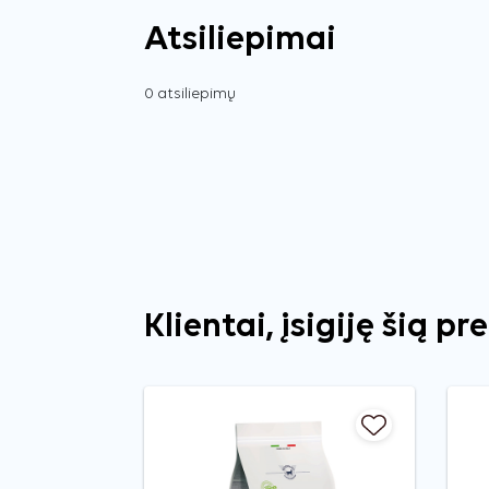
Atsiliepimai
0 atsiliepimų
Klientai, įsigiję šią pr