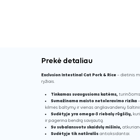
Prekė detaliau
Exclusion Intestinal Cat Pork & Rice
– dietinis m
ryžiais.
Tinkamas suaugusioms katėms,
turinčioms 
Sumažinama maisto netoleravimo rizika
–
kilmės baltymų ir vienas angliavandenių šaltinis
Sudėtyje yra omega-3 riebalų rūgščių,
kur
ir pagerina bendrą savijautą.
Su subalansuotu skaidulų mišiniu,
atkurian
Sudėtyje tik natūralūs
antioksidantai.