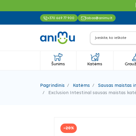
+370 669 77 900
labas@animu.lt
Šunims
Katėms
Grauž
Pagrindinis
Katėms
Sausas maistas i
Exclusion Intestinal sausas maistas katėm
−20%