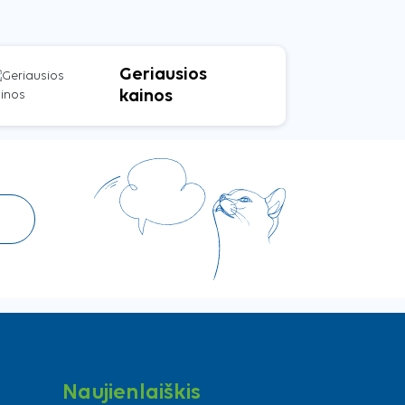
Geriausios
kainos
Naujienlaiškis