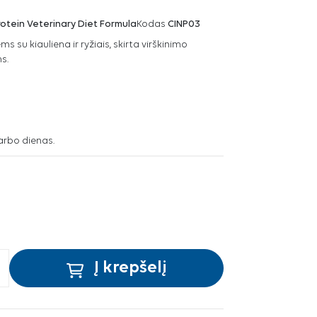
otein Veterinary Diet Formula
Kodas
CINP03
s su kiauliena ir ryžiais, skirta virškinimo
s.
arbo dienas.
Į krepšelį