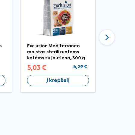
Tęsti
s
Exclusion Mediterraneo
Comfy App
maistas sterilizuotoms
konservai 
katėms su jautiena, 300 g
85 g
5,03 €
6,29 €
1,19 €
Į krepšelį
Į 