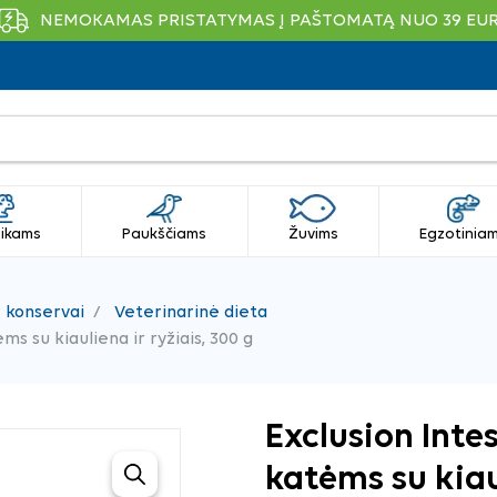
NEMOKAMAS PRISTATYMAS Į PAŠTOMATĄ NUO 39 EU
ikams
Paukščiams
Žuvims
Egzotinia
r konservai
Veterinarinė dieta
s su kiauliena ir ryžiais, 300 g
Exclusion Inte
katėms su kiaul