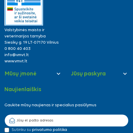
Valstybinės maisto ir
veterinarijos tarnyba
Siesikų g. 19 LT-07170 Vilnius
0 800 40 403
info@vmvt.lt
www.vmvt.lt


Mūsų įmonė
Jūsų paskyra
Naujienlaiškis
Gaukite mūsų naujienas ir specialius pasiūlymus
Sutinku su
privatumo politika