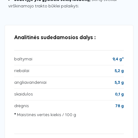
virškinamojo trakto būklei palaikyti.
Analitinės sudedamosios dalys :
baltymai
9,4 g*
riebalai
5,2 g
angliavandeniai
5,3 g
skaidulos
0,1 g
drėgnis
78 g
*
Maistinės vertės kiekis / 100 g