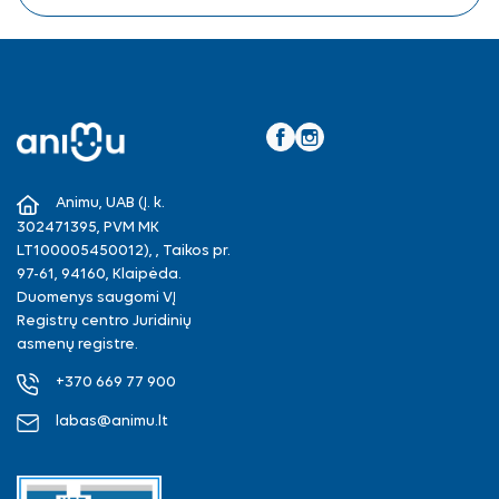
Facebook
Instagram
Animu, UAB (Į. k.
302471395, PVM MK
LT100005450012), , Taikos pr.
97-61, 94160, Klaipėda.
Duomenys saugomi VĮ
Registrų centro Juridinių
asmenų registre.
+370 669 77 900
labas@animu.lt