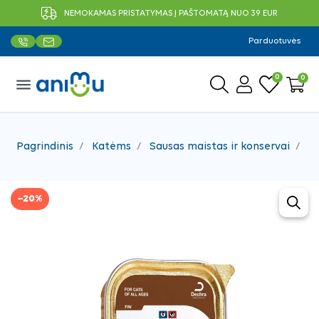
NEMOKAMAS PRISTATYMAS Į PAŠTOMATĄ NUO 39 EUR
Parduotuvės
0
0
menu
Pagrindinis
Katėms
Sausas maistas ir konservai
Ve
−20%