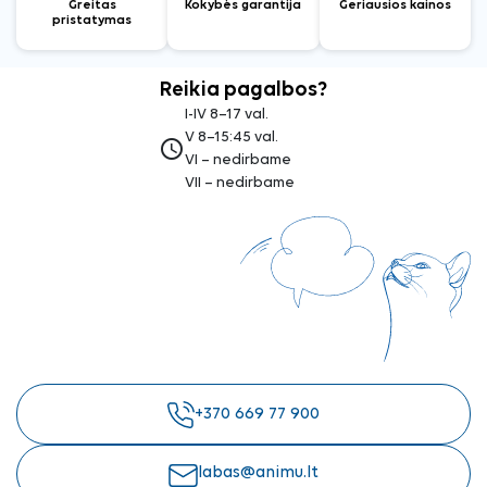
Greitas
Kokybės garantija
Geriausios kainos
pristatymas
Reikia pagalbos?
I-IV 8–17 val.
V 8–15:45 val.
access_time
VI – nedirbame
VII – nedirbame
+370 669 77 900
labas@animu.lt