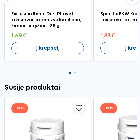
Ankstesnis
Tęst
Exclusion Renal Diet Phase II
Specific FKW Kid
konservai katėms su kiauliena,
konservai katėms
žirniais ir ryžiais, 85 g
1,69 €
1,83 €
Į krepšelį
Į krep
Susiję produktai
−20%
−20%