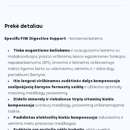
Prekė detaliau
Specific FIW Digestive Support
– konservai katėms.
Tinka augantiems kačiukams
ir suaugusioms katėms su
malabsorbcijos, prasto virškinimo, kasos egzokrininės funkcijos
nepakankamumo (EPI), ūmiomis ir lėtinėmis virškinamojo
trakto ligomis kartu su viduriavimu, vėmimu ir / arba dujų
pertekliumi žarnyne.
Itin lengvai virškinamos sudėtinės dalys kompensuoja
susilpnėjusią žarnyno fermentų veiklą
ir užtikrina optimalų
maistinių medžiagų įsisavinimą.
Didelis mineralų ir riebaluose tirpių vitaminų kiekis
kompensuoja
sutrikusį medžiagų įsisavinimą virškinamajame
trakte.
Padidintas elektrolitų kiekis kompensuoja
viduriavimo ir
vėmimo metu prarastas medžiagas.
Sudėtyje yra gysločio sėklų luobelių,
skirtų sveikai