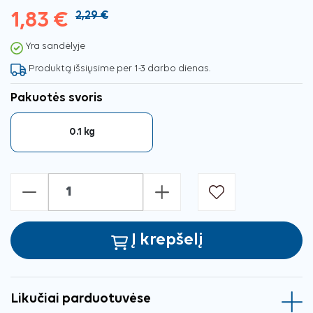
1,83 €
2,29 €
Yra sandėlyje
Produktą išsiųsime per 1-3 darbo dienas.
Pakuotės svoris
0.1 kg
-
+
Į krepšelį
Likučiai parduotuvėse