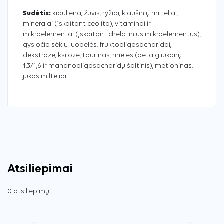
Sudėtis:
kiauliena, žuvis, ryžiai, kiaušinių milteliai,
mineralai (įskaitant ceolitą), vitaminai ir
mikroelementai (įskaitant chelatinius mikroelementus),
gysločio sėklų luobelės, fruktooligosacharidai,
dekstrozė, ksilozė, taurinas, mielės (beta gliukanų
1,3/1,6 ir mananooligosacharidų šaltinis), metioninas,
jukos milteliai.
Atsiliepimai
0 atsiliepimų