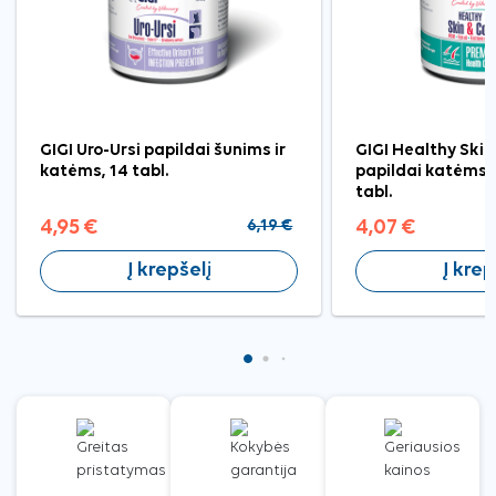
GIGI Uro-Ursi papildai šunims ir
GIGI Healthy Skin
katėms, 14 tabl.
papildai katėms i
tabl.
4,95 €
6,19 €
4,07 €
Į krepšelį
Į krep