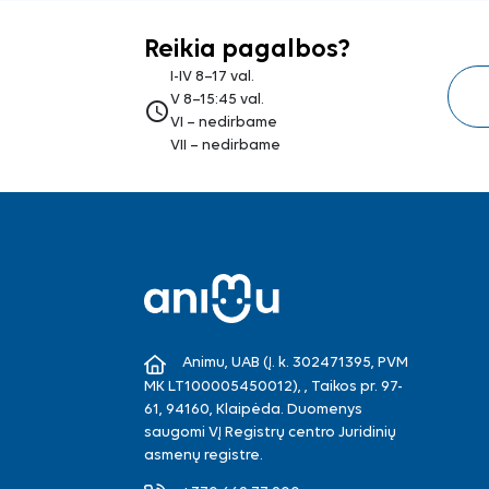
Reikia pagalbos?
I-IV 8–17 val.
V 8–15:45 val.
access_time
VI – nedirbame
VII – nedirbame
Animu, UAB (Į. k. 302471395, PVM
MK LT100005450012), , Taikos pr. 97-
61, 94160, Klaipėda. Duomenys
saugomi VĮ Registrų centro Juridinių
asmenų registre.