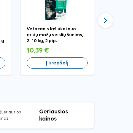
Tęsti
Vetocanis lašiukai nuo
Vetocanis 
erkių mažų veislių šunims,
šampūnas 
 g
2–10 kg, 2 pip.
10,39 €
13,99 €
Į krepšelį
Į 
Geriausios
kainos