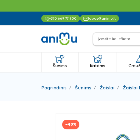
+370 669 77 900
labas@animu.lt
Šunims
Katėms
Grauž
Pagrindinis
Šunims
Žaislai
Žaislai
−40%