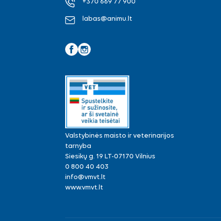
+370 669 77 900
labas@animu.lt
Facebook
Instagram
Valstybinės maisto ir veterinarijos
tarnyba
Siesikų g. 19 LT-07170 Vilnius
0 800 40 403
info@vmvt.lt
www.vmvt.lt