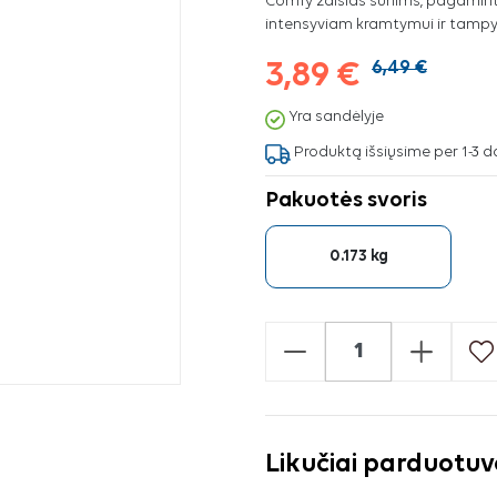
Comfy žaislas šunims, pagaminta
intensyviam kramtymui ir tampy
3,89 €
6,49 €
Yra sandėlyje
Produktą išsiųsime per 1-3 d
Pakuotės svoris
0.173 kg
-
+
Likučiai parduotu