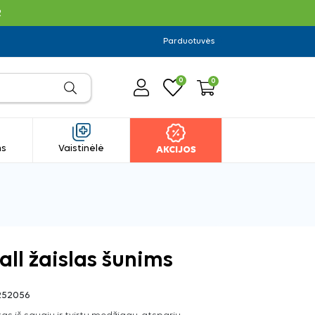
R
Parduotuvės
0
0
ms
Vaistinėlė
AKCIJOS
ll žaislas šunims
52056