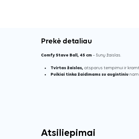
Prekė detaliau
Comfy Stave Ball, 45 cm
– šunų žaislas.
Tvirtas žaislas,
atsparus tempimui ir kram
Puikiai tinka žaidimams su augintiniu
namu
Atsiliepimai