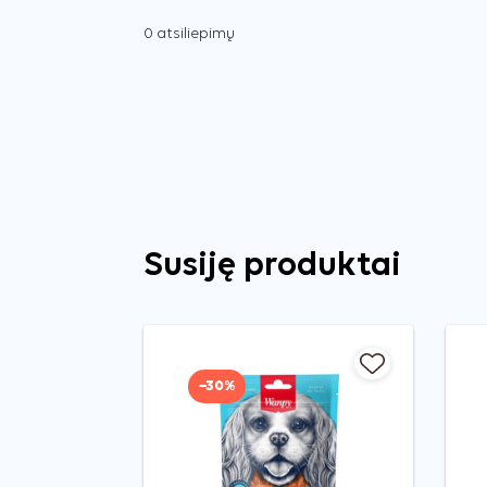
0 atsiliepimų
Susiję produktai
−30%