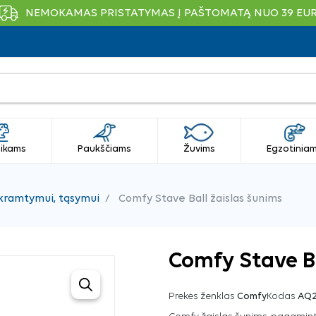
NEMOKAMAS PRISTATYMAS Į PAŠTOMATĄ NUO 39 EU
ikams
Paukščiams
Žuvims
Egzotinia
 kramtymui, tąsymui
Comfy Stave Ball žaislas šunims
Comfy Stave Ba
Prekės ženklas
Comfy
Kodas
AQ2