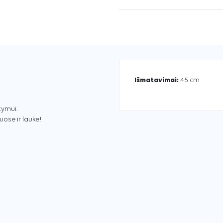
Išmatavimai:
45 cm
tymui.
ose ir lauke!