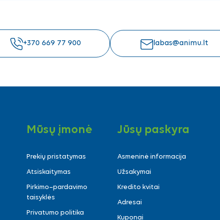
+370 669 77 900
labas@animu.lt
Mūsų įmonė
Jūsų paskyra
Prekių pristatymas
Asmeninė informacija
Atsiskaitymas
Užsakymai
Pirkimo–pardavimo
Kredito kvitai
taisyklės
Adresai
Privatumo politika
Kuponai