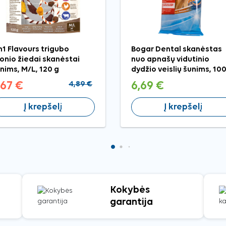
n1 Flavours trigubo
Bogar Dental skanėstas
onio žiedai skanėstai
nuo apnašų vidutinio
nims, M/L, 120 g
dydžio veislių šunims, 100
,67 €
4,89 €
6,69 €
Į krepšelį
Į krepšelį
Kokybės
garantija