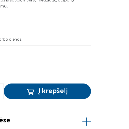
s iš saugių ir tvirtų medžiagų, atsparių
mui.
arbo dienas.
Į krepšelį
vėse