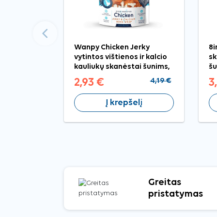
Ankstesnis
Wanpy Chicken Jerky
8i
vytintos vištienos ir kalcio
sk
kauliukų skanėstai šunims,
šu
100 g
2,93 €
4,19 €
3
Į krepšelį
Greitas
pristatymas