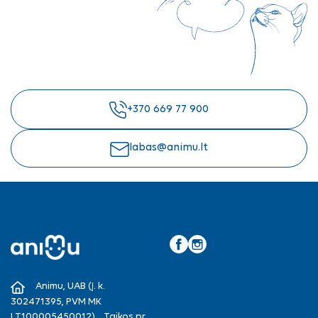
+370 669 77 900
labas@animu.lt
Facebook
Instagram
Animu, UAB (Į. k.
302471395, PVM MK
LT100005450012), , Taikos pr.