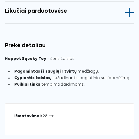
Likučiai parduotuvėse
Prekė detaliau
Happet Squeky Toy
– šuns žaislas.
Pagamintas iš saugių ir tvirtų
medžiagų.
Cypiantis žaislas,
sužadinantis augintinio susidomėjimą.
Puikiai tinka
tempimo žaidimams.
Išmatavimai:
28 cm