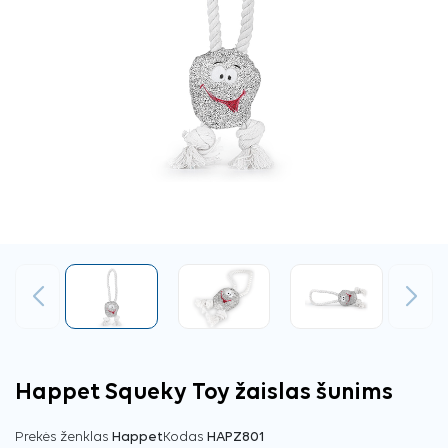
Ankstesnis
Tęsti
Happet Squeky Toy žaislas šunims
Prekės ženklas
Happet
Kodas
HAPZ801