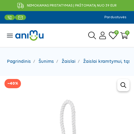
NEMOKAMAS PRISTATYMAS Į PAŠTOMATĄ NUO 39 EUR
Parduotuvės
0
0
menu
Pagrindinis
Šunims
Žaislai
Žaislai kramtymui, tąsy
−40%