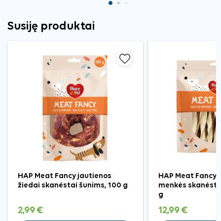
Susiję produktai
HAP Meat Fancy jautienos
HAP Meat Fancy a
žiedai skanėstai šunims, 100 g
menkės skanėsta
g
2,99 €
12,99 €