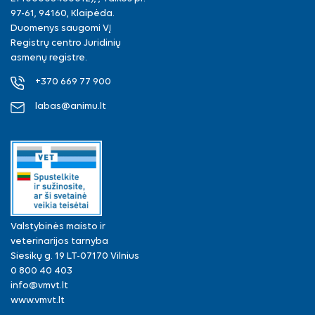
97-61, 94160, Klaipėda.
Duomenys saugomi VĮ
Registrų centro Juridinių
asmenų registre.
+370 669 77 900
labas@animu.lt
Valstybinės maisto ir
veterinarijos tarnyba
Siesikų g. 19 LT-07170 Vilnius
0 800 40 403
info@vmvt.lt
www.vmvt.lt