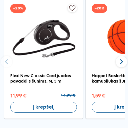
−20%
−20%
Ankstesnis
Tęst
Flexi New Classic Cord juodas
Happet Basketbal
pavadėlis šunims, M, 5 m
kamuoliukas šun
11,99 €
14,99 €
1,59 €
Į krepšelį
Į krep