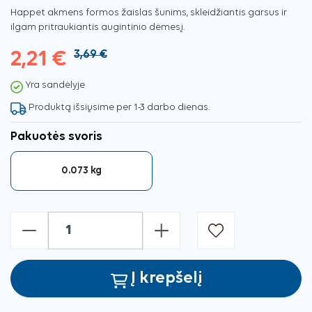
Happet akmens formos žaislas šunims, skleidžiantis garsus ir
ilgam pritraukiantis augintinio dėmesį.
2,21 €
3,69 €
Yra sandėlyje
Produktą išsiųsime per 1-3 darbo dienas.
Pakuotės svoris
0.073 kg
-
+
Į krepšelį