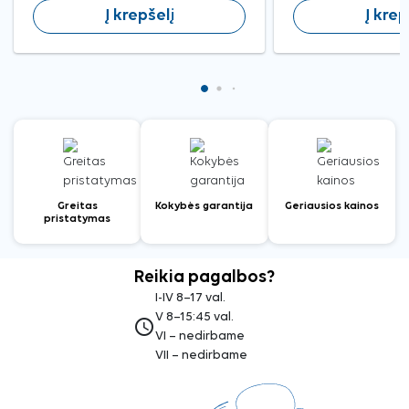
Į krepšelį
Į krep
Greitas
Kokybės garantija
Geriausios kainos
pristatymas
Reikia pagalbos?
I-IV 8–17 val.
V 8–15:45 val.
access_time
VI – nedirbame
VII – nedirbame