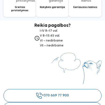
Greitas
Kokybės garantija
Geriausios kainos
pristatymas
Reikia pagalbos?
I-IV 8–17 val.
V 8–15:45 val.
access_time
VI – nedirbame
VII – nedirbame
+370 669 77 900