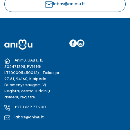
labas@animu.lt
Facebook
Instagram
Animu, UAB (Į. k.
302471395, PVM MK
LT100005450012), , Taikos pr.
97-61, 94160, Klaipėda.
Duomenys saugomi VĮ
Registrų centro Juridinių
asmenų registre.
+370 669 77 900
labas@animu.lt