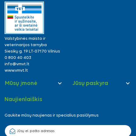
Valstybinės maisto ir
veterinarijos tarnyba
Siesikų g. 19 LT-07170 Vilnius
0 800 40 403
info@vmvt.lt
www.vmvt.lt


Mūsų įmonė
Jūsų paskyra
Naujienlaiškis
Gaukite mūsų naujienas ir specialius pasiūlymus