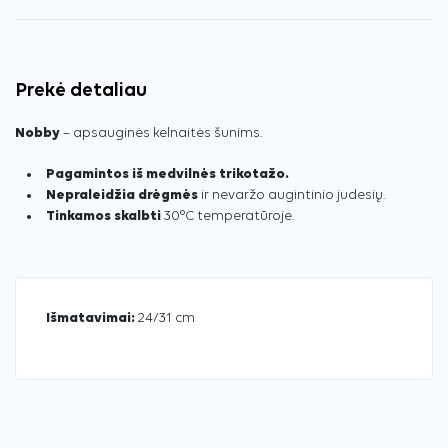
Prekė detaliau
Nobby
– apsauginės kelnaitės šunims.
Pagamintos iš medvilnės trikotažo.
Nepraleidžia drėgmės
ir nevaržo augintinio judesių.
Tinkamos skalbti
30°C temperatūroje.
Išmatavimai:
24/31 cm