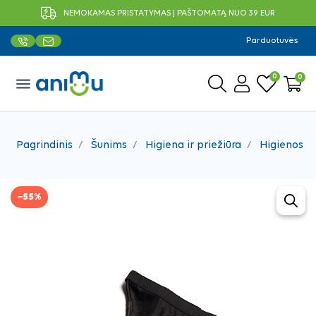
NEMOKAMAS PRISTATYMAS Į PAŠTOMATĄ NUO 39 EUR
Parduotuvės
0
0
menu
Pagrindinis
Šunims
Higiena ir priežiūra
Higienos p
−55%