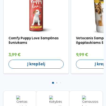
Comfy Puppy Love šampūnas
Vetocanis šamp
šuniukams
ilgaplaukiams šu
3,99 €
9,99 €
Į krepšelį
Į krep