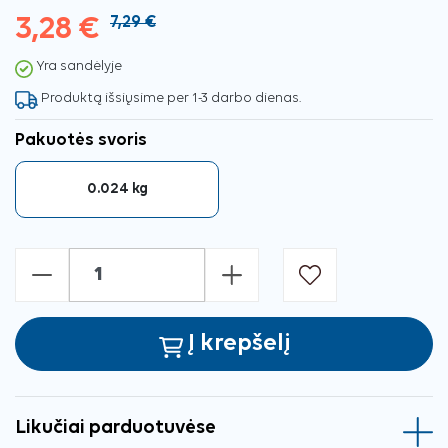
3,28 €
7,29 €
Yra sandėlyje
Produktą išsiųsime per 1-3 darbo dienas.
Pakuotės svoris
0.024 kg
-
+
Į krepšelį
Likučiai parduotuvėse