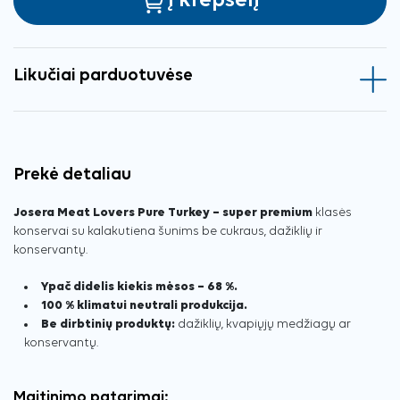
Į krepšelį
Likučiai parduotuvėse
Prekė detaliau
Josera Meat Lovers Pure Turkey – super premium
klasės
konservai su kalakutiena šunims be cukraus, dažiklių ir
konservantų.
Ypač didelis kiekis mėsos – 68 %.
100 % klimatui neutrali produkcija.
Be dirbtinių produktų:
dažiklių, kvapiųjų medžiagų ar
konservantų.
Maitinimo patarimai: