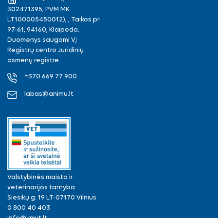
302471395, PVM MK
LT100005450012), , Taikos pr.
97-61, 94160, Klaipėda.
Duomenys saugomi VĮ
Registrų centro Juridinių
asmenų registre.
+370 669 77 900
labas@animu.lt
Valstybinės maisto ir
veterinarijos tarnyba
Siesikų g. 19 LT-07170 Vilnius
0 800 40 403