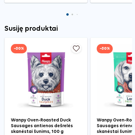
Susiję produktai
−30%
−30%
Wanpy Oven-Roasted Duck
Wanpy Oven-Roa
Sausages antienos dešrelės
Sausages ėrienos
skanėstai šunims, 100 g
skanėstai šunims