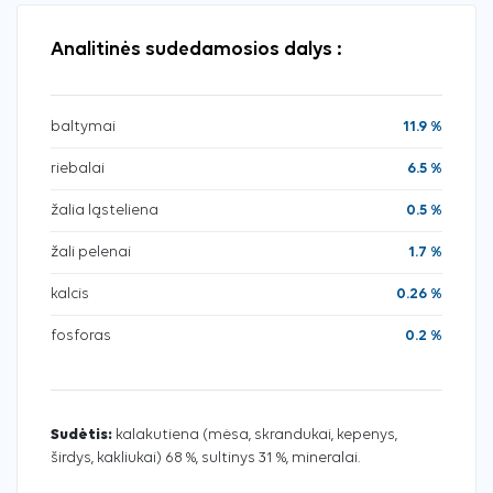
Analitinės sudedamosios dalys :
baltymai
11.9 %
riebalai
6.5 %
žalia ląsteliena
0.5 %
žali pelenai
1.7 %
kalcis
0.26 %
fosforas
0.2 %
Sudėtis:
kalakutiena (mėsa, skrandukai, kepenys,
širdys, kakliukai) 68 %, sultinys 31 %, mineralai.