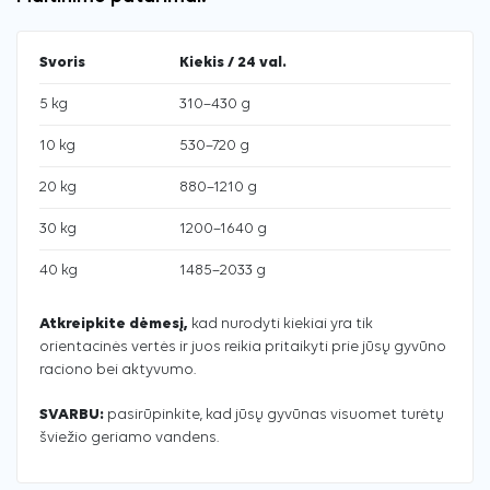
Svoris
Kiekis / 24 val.
5 kg
310–430 g
10 kg
530–720 g
20 kg
880–1210 g
30 kg
1200–1640 g
40 kg
1485–2033 g
Atkreipkite dėmesį,
kad nurodyti kiekiai yra tik
orientacinės vertės ir juos reikia pritaikyti prie jūsų gyvūno
raciono bei aktyvumo.
SVARBU:
pasirūpinkite, kad jūsų gyvūnas visuomet turėtų
šviežio geriamo vandens.