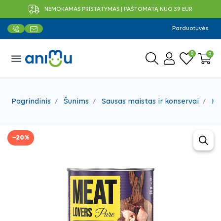
NEMOKAMAS PRISTATYMAS Į PAŠTOMATĄ NUO 39 EUR
Parduotuvės
0
0
menu
Pagrindinis
Šunims
Sausas maistas ir konservai
Ko
−20%