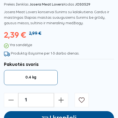
Prekės ženklas
Josera Meat Lovers
Kodas
JOS0529
Josera Meat Lovers konservai šunims su kalakutiena. Gardus ir
maistingas šlapias maistas suaugusiems šunims be grūdų,
gausus mėsos, sultinio ir mineralinių medžiagų.
2,39 €
2,99 €
Yra sandėlyje
Produktą išsiųsime per 1-3 darbo dienas.
Pakuotės svoris
0.4 kg
-
+