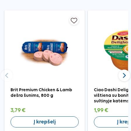
Ankstesnis
Tęst
Brit Premium Chicken & Lamb
Ciao Dashi Deligh
dešra šunims, 800 g
vištiena su bonito
sultinyje katėms,
3,79 €
1,99 €
Į krepšelį
Į krep