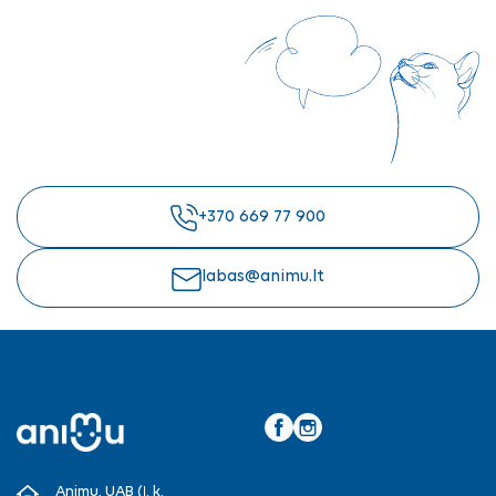
+370 669 77 900
labas@animu.lt
Facebook
Instagram
Animu, UAB (Į. k.