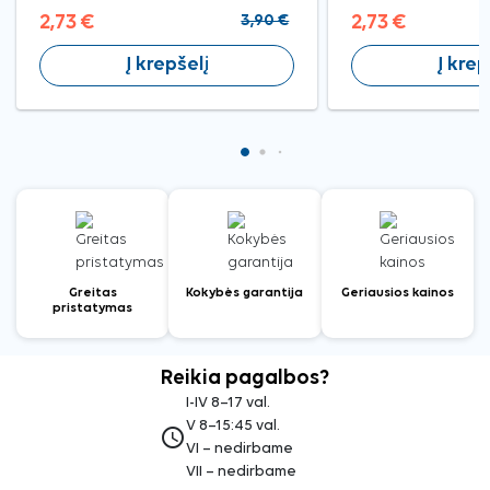
2,73 €
3,90 €
2,73 €
Į krepšelį
Į krep
Greitas
Kokybės garantija
Geriausios kainos
pristatymas
Reikia pagalbos?
I-IV 8–17 val.
V 8–15:45 val.
access_time
VI – nedirbame
VII – nedirbame