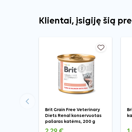
Klientai, įsigiję šią pr
Ankstesnis
Brit Grain Free Veterinary
Br
Diets Renal konservuotas
ka
pašaras katėms, 200 g
2,29 €
1