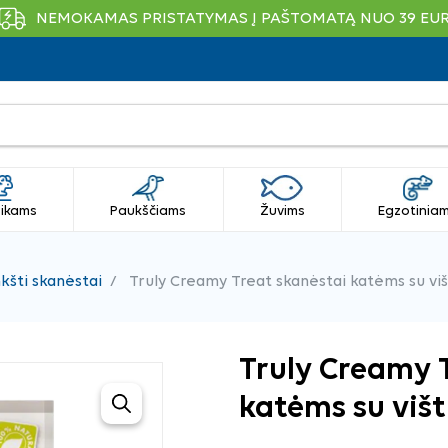
NEMOKAMAS PRISTATYMAS Į PAŠTOMATĄ NUO 39 EU
ikams
Paukščiams
Žuvims
Egzotinia
kšti skanėstai
Truly Creamy Treat skanėstai katėms su višt
Truly Creamy 
katėms su višt