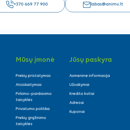
+370 669 77 900
labas@animu.lt
Mūsų įmonė
Jūsų paskyra
Prekių pristatymas
Asmeninė informacija
Atsiskaitymas
Užsakymai
Pirkimo–pardavimo
Kredito kvitai
taisyklės
Adresai
Privatumo politika
Kuponai
Prekių grąžinimo
taisyklės