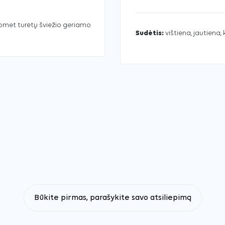
uomet turėtų šviežio geriamo
Sudėtis:
vištiena, jautiena,
Būkite pirmas, parašykite savo atsiliepimą