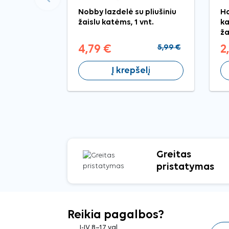
Nobby lazdelė su pliušiniu
Ha
žaislu katėms, 1 vnt.
ka
ža
4,79 €
5,99 €
2
Į krepšelį
Greitas
pristatymas
Reikia pagalbos?
I-IV 8–17 val.