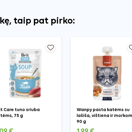
ekę, taip pat pirko:
it Care tuno sriuba
Wanpy pasta katėms su
tėms, 75 g
lašiša, vištiena ir morkom
90 g
,09 €
1,99 €