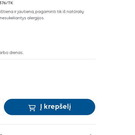
376/TK
ištiena ir jautiena, pagaminti tik iš natūralių
 nesukeliantys alergijos.
arbo dienas.
Į krepšelį