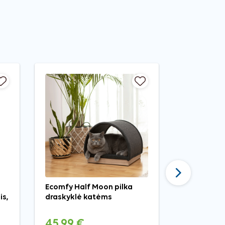
Tęsti
Ecomfy Half Moon pilka
Wanpy Brot
is,
draskyklė katėms
antiena s
50 g
45,99 €
1,29 €