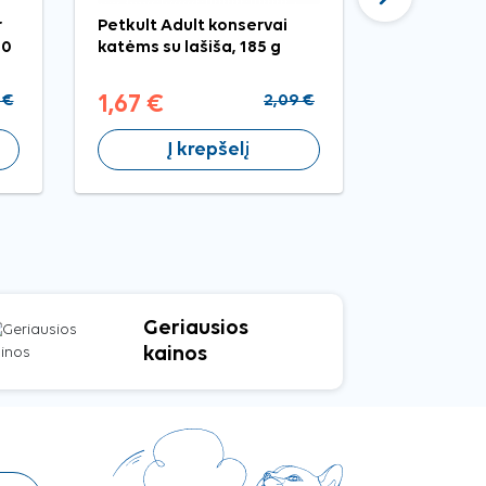
r
Petkult Adult konservai
Josera kon
40
katėms su lašiša, 185 g
su kalakut
 €
1,67 €
2,09 €
2,15 €
Į krepšelį
Į 
Geriausios
kainos