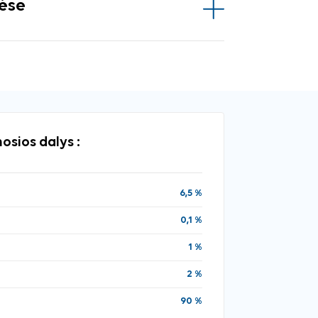
vėse
osios dalys :
6,5 %
0,1 %
1 %
2 %
90 %