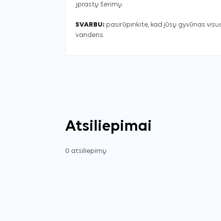
įprastų šėrimų.
SVARBU:
pasirūpinkite, kad jūsų gyvūnas vis
vandens.
Atsiliepimai
0 atsiliepimų