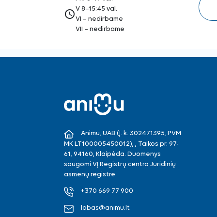
V 8–15:45 val.
access_time
VI – nedirbame
VII – nedirbame
Animu, UAB (Į. k. 302471395, PVM
MK LT100005450012), , Taikos pr. 97-
61, 94160, Klaipėda. Duomenys
saugomi VĮ Registrų centro Juridinių
asmenų registre.
+370 669 77 900
labas@animu.lt