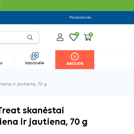
R
Parduotuvės
0
0
ms
Vaistinėlė
AKCIJOS
iena ir jautiena, 70 g
Treat skanėstai
iena ir jautiena, 70 g