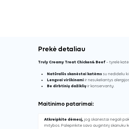
Prekė detaliau
Truly Creamy Treat Chicken& Beef
– tyrelė katė
Natūralūs skanėstai katėms
su nedideliu ki
Lengvai virškinami
ir nesukeliantys alergijos
Be dirbtinių dažiklių
ir konservantų.
Maitinimo patarimai:
Atkreipkite dėmesį,
jog skanėstai negali pak
mitybos. Palepinkite savo augintinį skanuku 