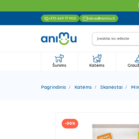
+370 669 77 900
labas@animu.lt
Šunims
Katėms
Grauž
Pagrindinis
Katėms
Skanėstai
Min
−30%