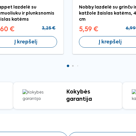
ppet lazdelė su
Nobby lazdelė su grinču i
muoliuku ir plunksnomis
katžole žaislas katėms, 
islas katėms
cm
,60 €
3,25 €
5,59 €
6,99
Į krepšelį
Į krepšelį
Kokybės
garantija