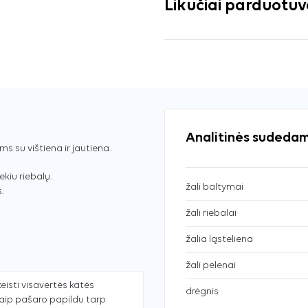
Likučiai parduotu
Analitinės sudedam
ms su vištiena ir jautiena.
ekiu riebalų.
žali baltymai
.
žali riebalai
žalia ląsteliena
žali pelenai
eisti visavertės katės
drėgnis
kaip pašaro papildu tarp