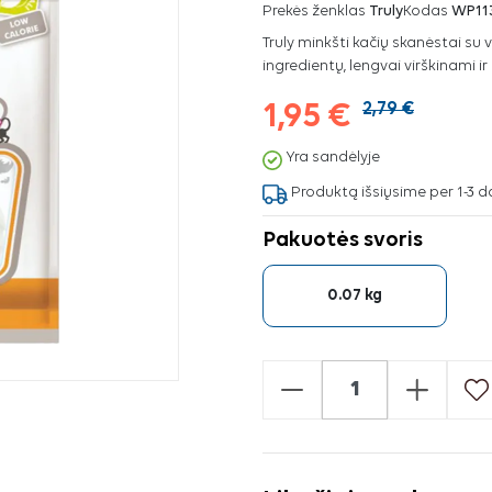
Prekės ženklas
Truly
Kodas
WP11
Truly minkšti kačių skanėstai su v
ingredientų, lengvai virškinami ir
1,95 €
2,79 €
Yra sandėlyje
Produktą išsiųsime per 1-3 d
Pakuotės svoris
0.07 kg
-
+