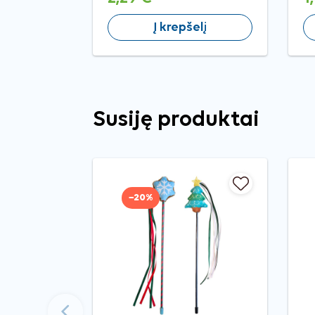
Į krepšelį
Susiję produktai
−20%
Ankstesnis