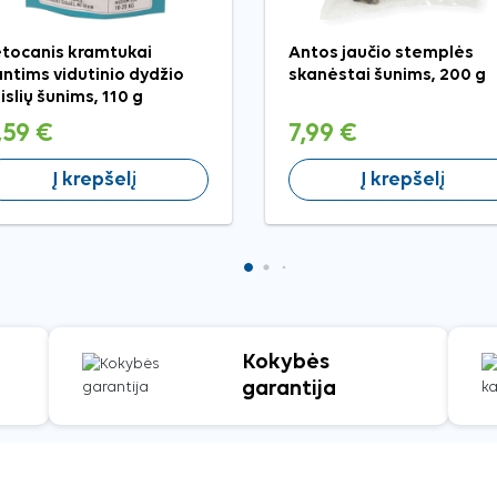
tocanis kramtukai
Antos jaučio stemplės
ntims vidutinio dydžio
skanėstai šunims, 200 g
islių šunims, 110 g
,59 €
7,99 €
Į krepšelį
Į krepšelį
Kokybės
garantija