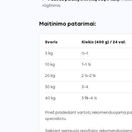
rūgštimis.
Maitinimo patarimai:
Svoris
Kiekis (400 g) / 24 val.
5 kg
½–1
10 kg
1–1 ¾
20 kg
2 ¼–2 ¾
30 kg
3–4
40 kg
3 ⅔–4 ¼
Prieš pradedant vartoti, rekomenduojama pasi
specialistu.
Siekiant geriausio rezultato, rekomenduojam