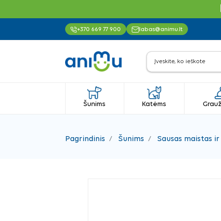
+370 669 77 900
labas@animu.lt
Šunims
Katėms
Grauž
Pagrindinis
Šunims
Sausas maistas ir