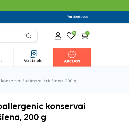
R
Parduotuvės
0
0
ms
Vaistinėlė
AKCIJOS
konservai šunims su triušiena, 200 g
allergenic konservai
šiena, 200 g