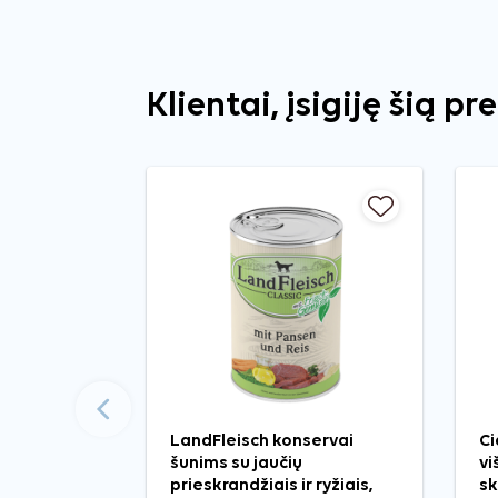
Klientai, įsigiję šią pr
Ankstesnis
LandFleisch konservai
Ci
šunims su jaučių
vi
prieskrandžiais ir ryžiais,
sk