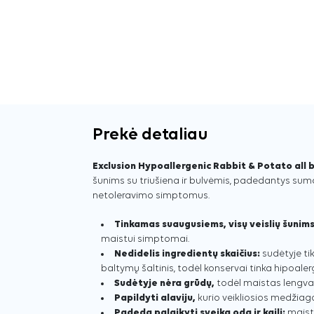
Prekė detaliau
Exclusion Hypoallergenic Rabbit & Potato all 
šunims su triušiena ir bulvėmis, padedantys sum
netoleravimo simptomus.
Tinkamas suaugusiems, visų veislių šunim
maistui simptomai.
Nedidelis ingredientų skaičius:
sudėtyje ti
baltymų šaltinis, todėl konservai tinka hipoalerg
Sudėtyje nėra grūdų,
todėl maistas lengvai
Papildyti alaviju,
kurio veikliosios medžia
Padeda palaikyti sveiką odą ir kailį:
maist