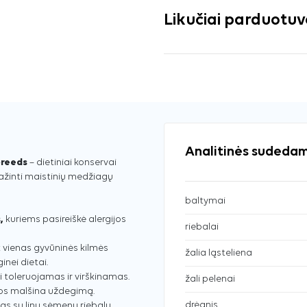
Likučiai parduotu
Analitinės sudedam
breeds
– dietiniai konservai
ažinti maistinių medžiagų
baltymai
s,
kuriems pasireiškė alergijos
riebalai
k vienas gyvūninės kilmės
žalia ląsteliena
inei dietai.
 toleruojamas ir virškinamas.
žali pelenai
gos malšina uždegimą.
drėgnis
as su linų sėmenų riebalų