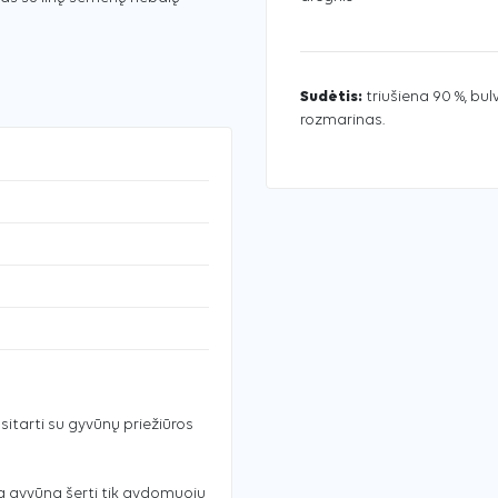
Sudėtis:
triušiena 90 %, bulv
rozmarinas.
tarti su gyvūnų priežiūros
a gyvūną šerti tik gydomuoju