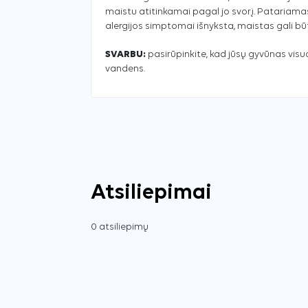
maistu atitinkamai pagal jo svorį. Patariamas 
alergijos simptomai išnyksta, maistas gali bū
SVARBU:
pasirūpinkite, kad jūsų gyvūnas vis
vandens.
Atsiliepimai
0 atsiliepimų