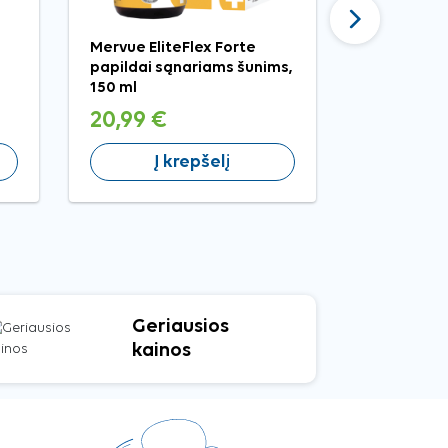
Tęsti
Mervue EliteFlex Forte
Candioli R
papildai sąnariams šunims,
pasta šuni
150 ml
g
20,99 €
11,61 €
Į krepšelį
Į 
Geriausios
kainos