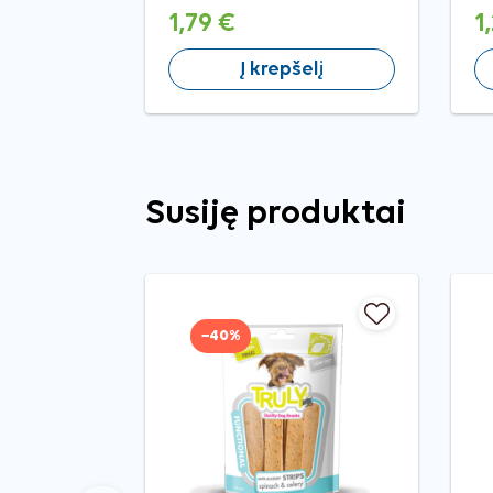
400 g
1,79 €
1
Į krepšelį
Susiję produktai
−40%