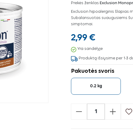
Prekės ženklas
Exclusion Monopr
Exclusion hipoalerginis šlapias m
Subalansuotas suaugusiems šuni
simptomai.
2,99 €
Yra sandėlyje
Produktą išsiųsime per 1-3 d
Pakuotės svoris
0.2 kg
-
+