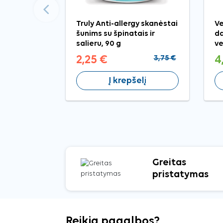
Ankstesnis
Truly Anti-allergy skanėstai
Ve
šunims su špinatais ir
da
salieru, 90 g
ve
2,25 €
3,75 €
4
Į krepšelį
Greitas
pristatymas
Reikia pagalbos?