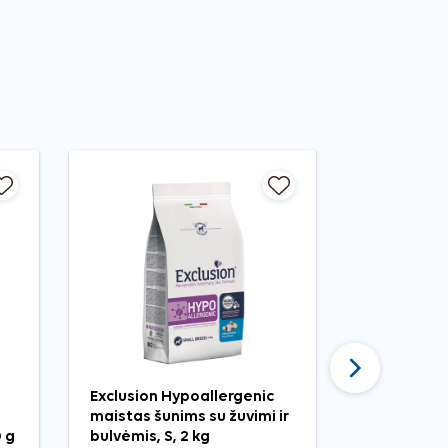
Tęsti
Exclusion Hypoallergenic
Exclusion 
maistas šunims su žuvimi ir
konservai 
0 g
bulvėmis, S, 2 kg
kiauliena ir