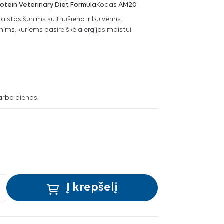
otein Veterinary Diet Formula
Kodas
AM20
aistas šunims su triušiena ir bulvėmis.
ms, kuriems pasireiškė alergijos maistui
arbo dienas.
Į krepšelį