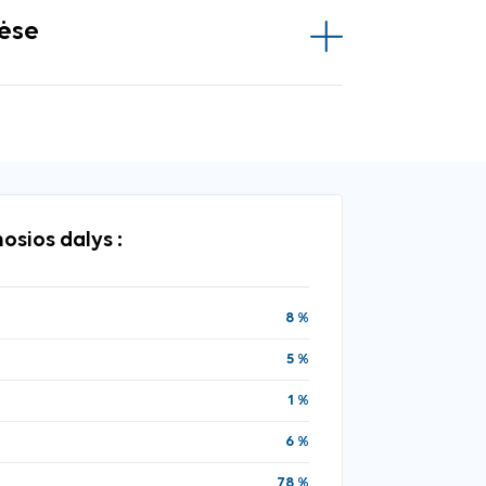
vėse
osios dalys :
8 %
5 %
1 %
6 %
78 %