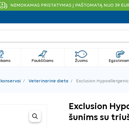
NEMOKAMAS PRISTATYMAS Į PAŠTOMATĄ NUO 39 EU
ikams
Paukščiams
Žuvims
Egzotinia
 konservai
Veterinarinė dieta
Exclusion Hypoallergenic 
Exclusion Hypo
šunims su triu