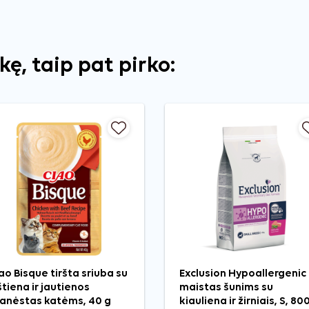
ekę, taip pat pirko:
ao Bisque tiršta sriuba su
Exclusion Hypoallergenic
štiena ir jautienos
maistas šunims su
anėstas katėms, 40 g
kiauliena ir žirniais, S, 80