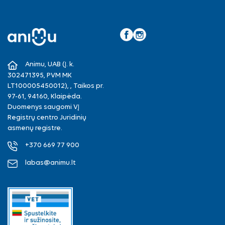
Facebook
Instagram
Animu, UAB (Į. k.
302471395, PVM MK
LT100005450012), , Taikos pr.
97-61, 94160, Klaipėda.
Duomenys saugomi VĮ
Registrų centro Juridinių
asmenų registre.
+370 669 77 900
labas@animu.lt