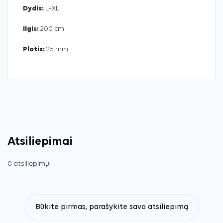
Dydis:
L–XL
Ilgis:
200 cm
Plotis:
25 mm
Atsiliepimai
0 atsiliepimų
Būkite pirmas, parašykite savo atsiliepimą