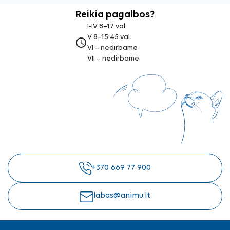
Reikia pagalbos?
I-IV 8–17 val.
V 8–15:45 val.
access_time
VI – nedirbame
VII – nedirbame
+370 669 77 900
labas@animu.lt