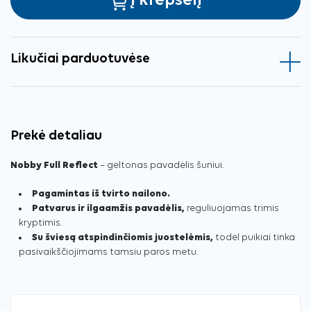
Į krepšelį
Likučiai parduotuvėse
Prekė detaliau
Nobby Full Reflect
– geltonas pavadėlis šuniui.
Pagamintas iš tvirto nailono.
Patvarus ir ilgaamžis pavadėlis,
reguliuojamas trimis
kryptimis.
Su šviesą atspindinčiomis juostelėmis,
todėl puikiai tinka
pasivaikščiojimams tamsiu paros metu.