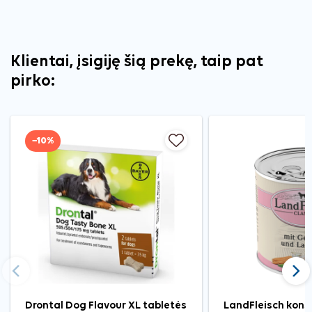
Klientai, įsigiję šią prekę, taip pat
pirko:
−10%
Ankstesnis
Tęst
Drontal Dog Flavour XL tabletės
LandFleisch kons