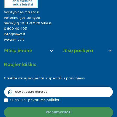
Valstybinės maisto ir
veterinarijos tarnyba
Siesikų g. 19 LT-07170 Vilnius
0 800 40 403
info@vmvt.lt
www.vmvt.lt


Mūsų įmonė
Jūsų paskyra
Naujienlaiškis
Gaukite mūsų naujienas ir specialius pasiūlymus
Sutinku su
privatumo politika