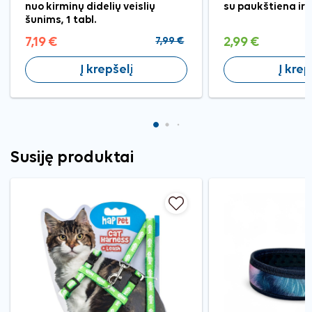
nuo kirminų didelių veislių
su paukštiena ir 
šunims, 1 tabl.
7,19 €
7,99 €
2,99 €
Į krepšelį
Į krep
Susiję produktai