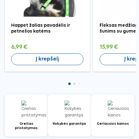
Happet žalias pavadėlis ir
Fleksas medžiagi
petnešos katėms
šunims su gumel
6,99 €
15,99 €
Į krepšelį
Į krep
Greitas
Kokybės garantija
Geriausios kainos
pristatymas