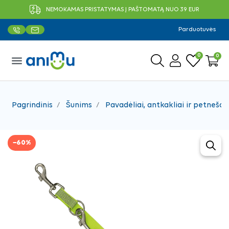
NEMOKAMAS PRISTATYMAS Į PAŠTOMATĄ NUO 39 EUR
Parduotuvės
0
0
menu
Pagrindinis
Šunims
Pavadėliai, antkakliai ir petnešos
−60%