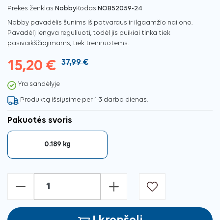
Prekės ženklas
Nobby
Kodas
NOB52059-24
Nobby pavadėlis šunims iš patvaraus ir ilgaamžio nailono.
Pavadėlį lengva reguliuoti, todėl jis puikiai tinka tiek
pasivaikščiojimams, tiek treniruotėms.
15,20 €
37,99 €
Yra sandėlyje
Produktą išsiųsime per 1-3 darbo dienas.
Pakuotės svoris
0.189 kg
-
+