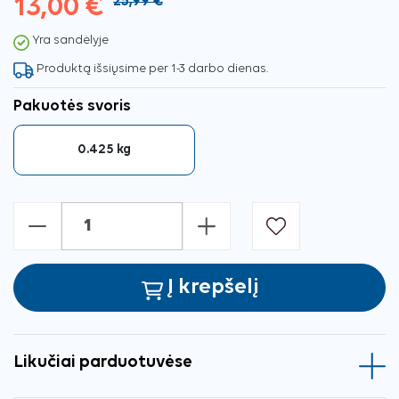
13,00 €
25,99 €
Yra sandėlyje
Produktą išsiųsime per 1-3 darbo dienas.
Pakuotės svoris
0.425 kg
-
+
Į krepšelį
Likučiai parduotuvėse