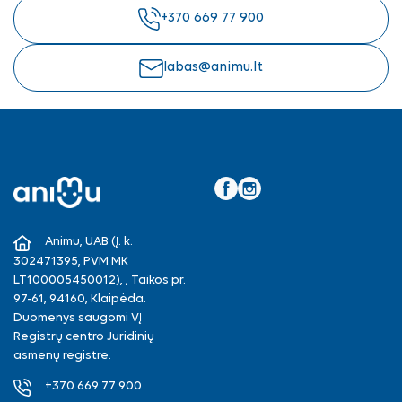
+370 669 77 900
labas@animu.lt
Facebook
Instagram
Animu, UAB (Į. k.
302471395, PVM MK
LT100005450012), , Taikos pr.
97-61, 94160, Klaipėda.
Duomenys saugomi VĮ
Registrų centro Juridinių
asmenų registre.
+370 669 77 900