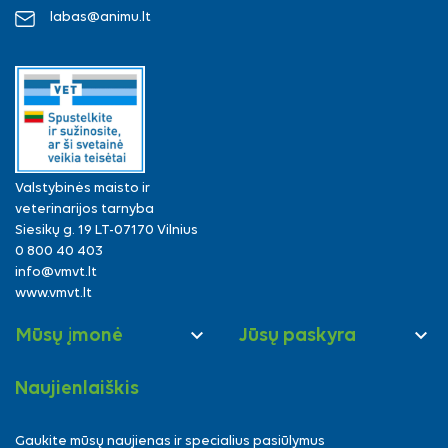
labas@animu.lt
Valstybinės maisto ir
veterinarijos tarnyba
Siesikų g. 19 LT-07170 Vilnius
0 800 40 403
info@vmvt.lt
www.vmvt.lt


Mūsų įmonė
Jūsų paskyra
Naujienlaiškis
Gaukite mūsų naujienas ir specialius pasiūlymus