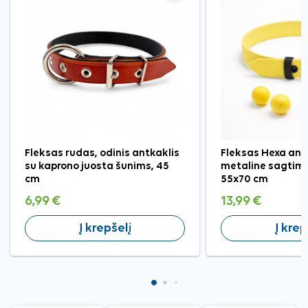
Fleksas rudas, odinis antkaklis
Fleksas Hexa ant
su kaprono juosta šunims, 45
metaline sagtimi
cm
55x70 cm
6,99 €
13,99 €
Į krepšelį
Į krep