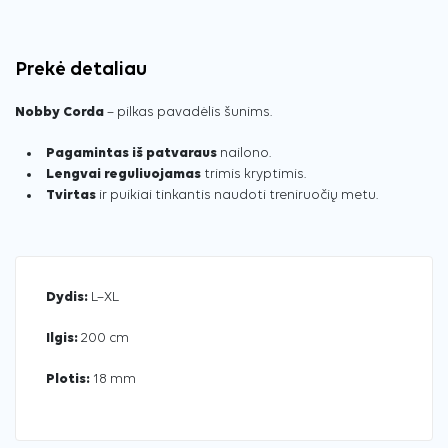
Prekė detaliau
Nobby Corda
– pilkas pavadėlis šunims.
Pagamintas iš patvaraus
nailono.
Lengvai reguliuojamas
trimis kryptimis.
Tvirtas
ir puikiai tinkantis naudoti treniruočių metu.
Dydis:
L–XL
Ilgis:
200 cm
Plotis:
18 mm