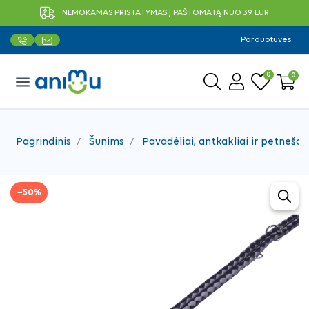
NEMOKAMAS PRISTATYMAS Į PAŠTOMATĄ NUO 39 EUR
Parduotuvės
0
0
menu
Pagrindinis
Šunims
Pavadėliai, antkakliai ir petnešos
−50%