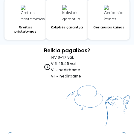
Greitas
Kokybės garantija
Geriausios kainos
pristatymas
Reikia pagalbos?
I-IV 8–17 val.
V 8–15:45 val.
access_time
VI – nedirbame
VII – nedirbame