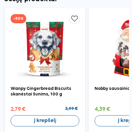
−30%
Wanpy Gingerbread Biscuits
Nobby sausainiai
skanėstai šunims, 100 g
2,79 €
3,99 €
4,39 €
Į krepšelį
Į krep