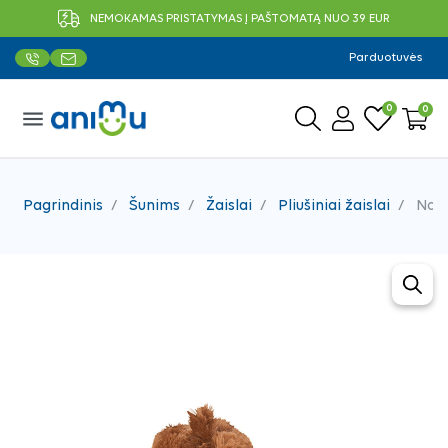
NEMOKAMAS PRISTATYMAS Į PAŠTOMATĄ NUO 39 EUR
Parduotuvės
0
0
menu
Pagrindinis
Šunims
Žaislai
Pliušiniai žaislai
Nobb