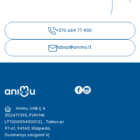
+370 669 77 900
labas@animu.lt
Facebook
Instagram
Animu, UAB (Į. k.
302471395, PVM MK
LT100005450012), , Taikos pr.
97-61, 94160, Klaipėda.
Duomenys saugomi VĮ