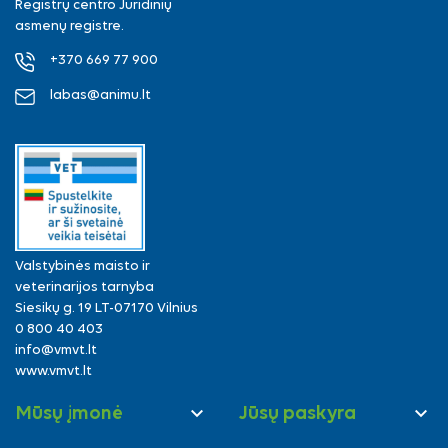
Registrų centro Juridinių
asmenų registre.
+370 669 77 900
labas@animu.lt
Valstybinės maisto ir
veterinarijos tarnyba
Siesikų g. 19 LT-07170 Vilnius
0 800 40 403
info@vmvt.lt
www.vmvt.lt


Mūsų įmonė
Jūsų paskyra