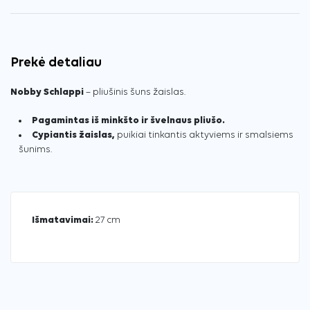
Prekė detaliau
Nobby Schlappi
– pliušinis šuns žaislas.
Pagamintas iš minkšto ir švelnaus pliušo.
Cypiantis žaislas,
puikiai tinkantis aktyviems ir smalsiems
šunims.
Išmatavimai:
27 cm