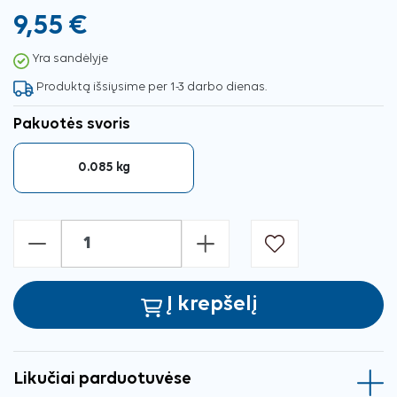
9,55 €
Yra sandėlyje
Produktą išsiųsime per 1-3 darbo dienas.
Pakuotės svoris
0.085 kg
-
+
Į krepšelį
Likučiai parduotuvėse