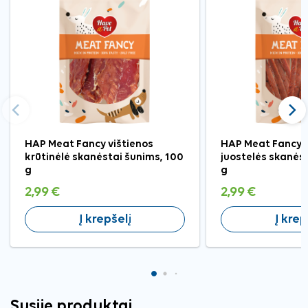
Ankstesnis
Tęst
HAP Meat Fancy vištienos
HAP Meat Fancy 
krūtinėlė skanėstai šunims, 100
juostelės skanės
g
g
2,99 €
2,99 €
Į krepšelį
Į krep
Susiję produktai