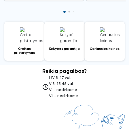
Greitas
Kokybės garantija
Geriausios kainos
pristatymas
Reikia pagalbos?
I-IV 8–17 val.
V 8–15:45 val.
access_time
VI – nedirbame
VII – nedirbame