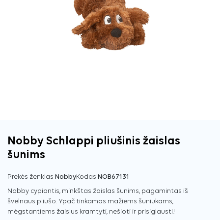
Nobby Schlappi pliušinis žaislas
šunims
Prekės ženklas
Nobby
Kodas
NOB67131
Nobby cypiantis, minkštas žaislas šunims, pagamintas iš
švelnaus pliušo. Ypač tinkamas mažiems šuniukams,
mėgstantiems žaislus kramtyti, nešioti ir prisiglausti!