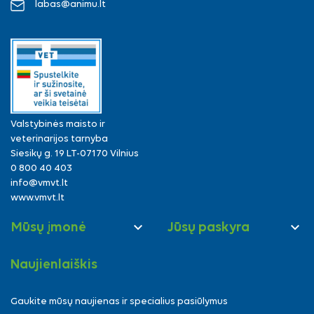
labas@animu.lt
Valstybinės maisto ir
veterinarijos tarnyba
Siesikų g. 19 LT-07170 Vilnius
0 800 40 403
info@vmvt.lt
www.vmvt.lt


Mūsų įmonė
Jūsų paskyra
Naujienlaiškis
Gaukite mūsų naujienas ir specialius pasiūlymus