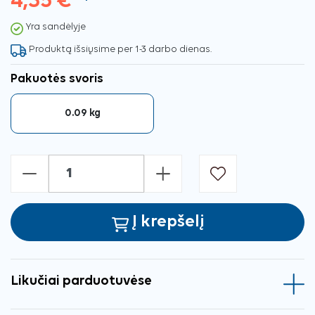
4,35 €
Yra sandėlyje
Produktą išsiųsime per 1-3 darbo dienas.
Pakuotės svoris
0.09 kg
-
+
Į krepšelį
Likučiai parduotuvėse