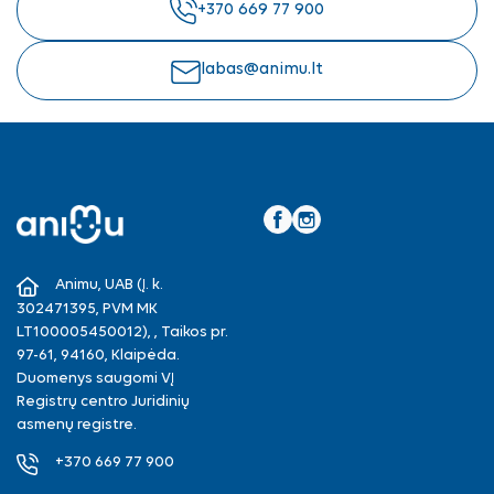
+370 669 77 900
labas@animu.lt
Facebook
Instagram
Animu, UAB (Į. k.
302471395, PVM MK
LT100005450012), , Taikos pr.
97-61, 94160, Klaipėda.
Duomenys saugomi VĮ
Registrų centro Juridinių
asmenų registre.
+370 669 77 900