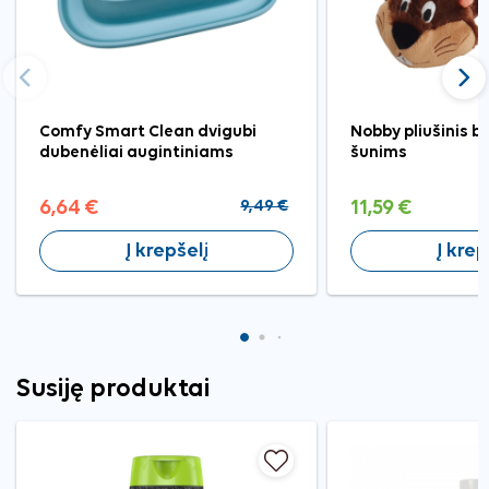
Ankstesnis
Tęst
Comfy Smart Clean dvigubi
Nobby pliušinis b
dubenėliai augintiniams
šunims
6,64 €
9,49 €
11,59 €
Į krepšelį
Į krep
Susiję produktai