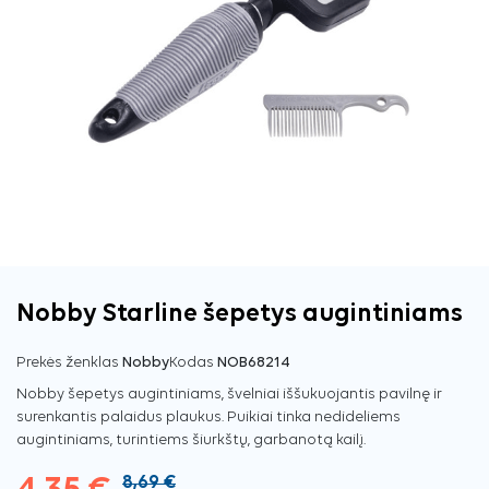
Nobby Starline šepetys augintiniams
Prekės ženklas
Nobby
Kodas
NOB68214
Nobby šepetys augintiniams, švelniai iššukuojantis pavilnę ir
surenkantis palaidus plaukus. Puikiai tinka nedideliems
augintiniams, turintiems šiurkštų, garbanotą kailį.
8,69 €