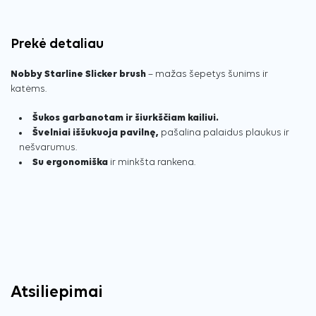
Prekė detaliau
Nobby Starline Slicker brush
– mažas šepetys šunims ir
katėms.
Šukos garbanotam ir šiurkščiam kailiui.
Švelniai iššukuoja pavilnę,
pašalina palaidus plaukus ir
nešvarumus.
Su ergonomiška
ir minkšta rankena.
Atsiliepimai