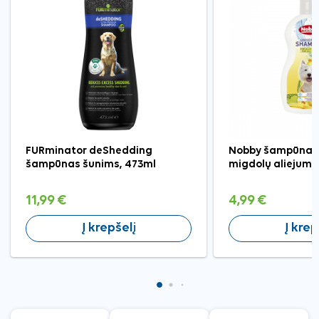
FURminator deShedding
Nobby šampūnas 
šampūnas šunims, 473ml
migdolų aliejumi
11,99 €
4,99 €
Į krepšelį
Į krep