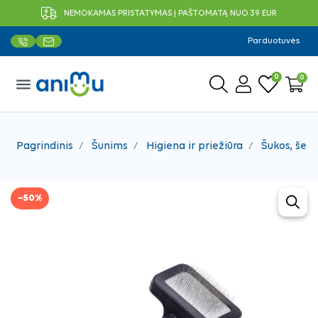
NEMOKAMAS PRISTATYMAS Į PAŠTOMATĄ NUO 39 EUR
Parduotuvės
0
0
menu
Pagrindinis
Šunims
Higiena ir priežiūra
Šukos, šepe
−50%