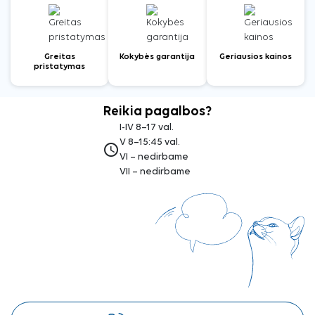
Greitas
Kokybės garantija
Geriausios kainos
pristatymas
Reikia pagalbos?
I-IV 8–17 val.
V 8–15:45 val.
access_time
VI – nedirbame
VII – nedirbame