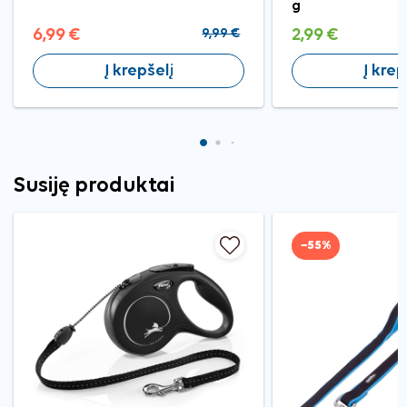
g
6,99 €
9,99 €
2,99 €
Į krepšelį
Į krep
Susiję produktai
−55%