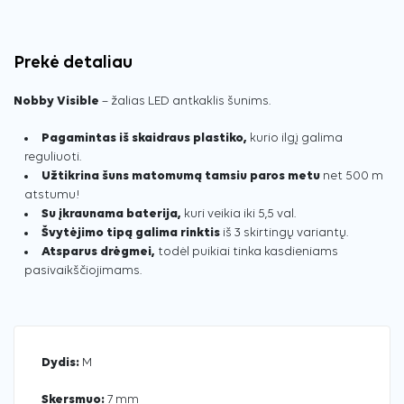
Prekė detaliau
Nobby Visible
– žalias LED antkaklis šunims.
Pagamintas iš skaidraus plastiko,
kurio ilgį galima
reguliuoti.
Užtikrina šuns matomumą tamsiu paros metu
net 500 m
atstumu!
Su įkraunama baterija,
kuri veikia iki 5,5 val.
Švytėjimo tipą galima rinktis
iš 3 skirtingų variantų.
Atsparus drėgmei,
todėl puikiai tinka kasdieniams
pasivaikščiojimams.
Dydis:
M
Skersmuo:
7 mm