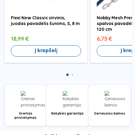
Flexi New Classic virvinis,
Nobby Mesh Preno
juodas pavadėlis šunims, S, 8 m
spalvos pavadėlis
120 cm
18,99 €
6,75 €
Į krepšelį
Į krep
Greitas
Kokybės garantija
Geriausios kainos
pristatymas