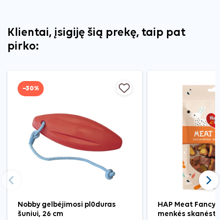
Klientai, įsigiję šią prekę, taip pat
pirko:
−30%
Ankstesnis
Tęst
Nobby gelbėjimosi plūduras
HAP Meat Fancy j
šuniui, 26 cm
menkės skanėsta