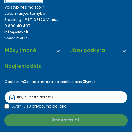
Valstybinės maisto ir
veterinarijos tarnyba
Siesikų g. 19 LT-07170 Vilnius
0 800 40 403
info@vmvt.lt
www.vmvt.lt


Mūsų įmonė
Jūsų paskyra
Naujienlaiškis
Gaukite mūsų naujienas ir specialius pasiūlymus
Sutinku su
privatumo politika