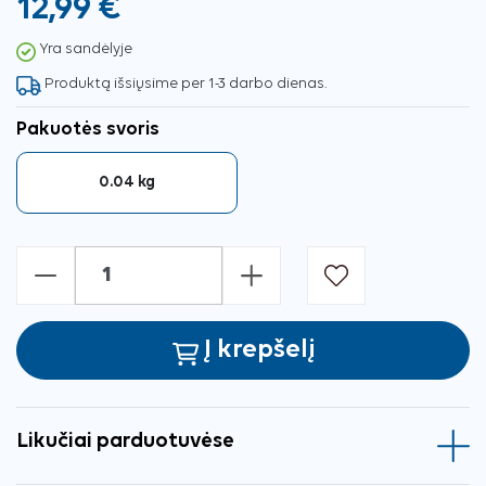
12,99 €
Yra sandėlyje
Produktą išsiųsime per 1-3 darbo dienas.
Pakuotės svoris
0.04 kg
-
+
Į krepšelį
Likučiai parduotuvėse