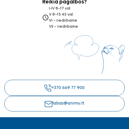
Reikia pagalbos?
I-IV 8–17 val.
V 8–15:45 val.
access_time
VI – nedirbame
VII – nedirbame
+370 669 77 900
labas@animu.lt