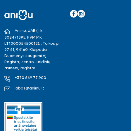
Facebook
Instagram
Animu, UAB (Į. k.
302471395, PVM MK
LT100005450012), , Taikos pr.
97-61, 94160, Klaipėda.
Duomenys saugomi VĮ
Registrų centro Juridinių
asmenų registre.
+370 669 77 900
labas@animu.lt