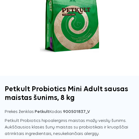
Petkult Probiotics Mini Adult sausas
maistas šunims, 8 kg
Prekės ženklas
Petkult
Kodas
900501837_V
Petkult Probiotics hipoalerginis maistas mažų veislių šunims.
Aukščiausios klasės šunų maistas su probiotikais ir kruopščiai
atrinktais ingredientais, nesukeliančiais alergijų.