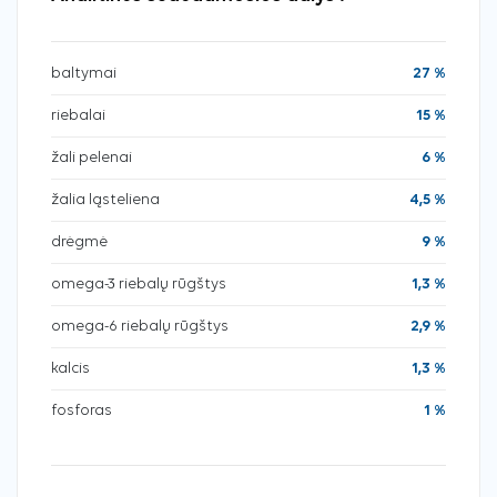
baltymai
27 %
riebalai
15 %
žali pelenai
6 %
žalia ląsteliena
4,5 %
drėgmė
9 %
omega-3 riebalų rūgštys
1,3 %
omega-6 riebalų rūgštys
2,9 %
kalcis
1,3 %
fosforas
1 %