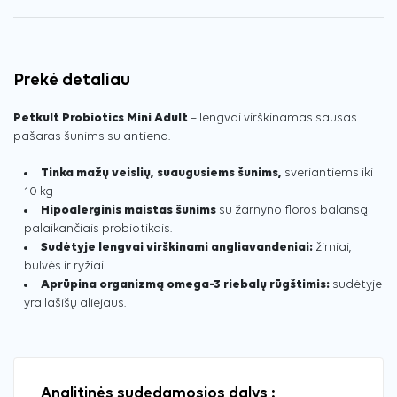
Prekė detaliau
Petkult Probiotics Mini Adult
– lengvai virškinamas sausas
pašaras šunims su antiena.
Tinka mažų veislių, suaugusiems šunims,
sveriantiems iki
10 kg
Hipoalerginis maistas šunims
su žarnyno floros balansą
palaikančiais probiotikais.
Sudėtyje lengvai virškinami angliavandeniai:
žirniai,
bulvės ir ryžiai.
Aprūpina organizmą omega-3 riebalų rūgštimis:
sudėtyje
yra lašišų aliejaus.
Analitinės sudedamosios dalys :