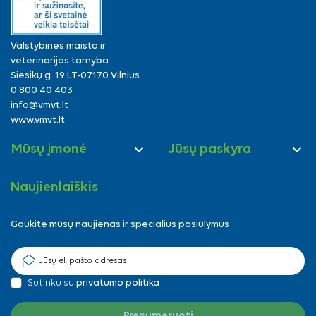
Valstybinės maisto ir
veterinarijos tarnyba
Siesikų g. 19 LT-07170 Vilnius
0 800 40 403
info@vmvt.lt
www.vmvt.lt


Mūsų įmonė
Jūsų paskyra
Naujienlaiškis
Gaukite mūsų naujienas ir specialius pasiūlymus
Sutinku su
privatumo politika