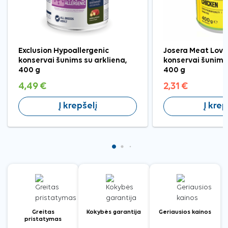
Exclusion Hypoallergenic
Josera Meat Love
konservai šunims su arkliena,
konservai šunims 
400 g
400 g
4,49 €
2,31 €
Į krepšelį
Į krep
Greitas
Kokybės garantija
Geriausios kainos
pristatymas