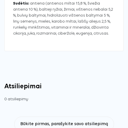
Sudėtis:
antiena (antienos miltai 15,8 %, šviežia
antiena 10 %), baltieji ryžiai, žirniai, vištienos riebalai 5,2
%, bulvių baltymai, hidrolizuoti vištienos baltymai 5 %,
linų sėmenys, mielės, karobo miltai, lašišų aliejus 2,5 %,
runkelių minkštimas, vitaminai ir mineralai, džiovinta
cikorija, juka, rozmarinai, ciberžolė, eugenija, citrusas.
Atsiliepimai
0 atsiliepimų
Būkite pirmas, parašykite savo atsiliepimą