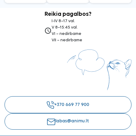
Reikia pagalbos?
I-IV 8–17 val.
V 8–15:45 val.
access_time
VI – nedirbame
VII – nedirbame
+370 669 77 900
labas@animu.lt