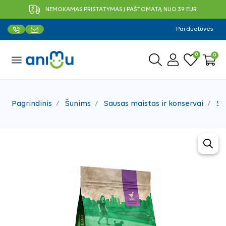
NEMOKAMAS PRISTATYMAS Į PAŠTOMATĄ NUO 39 EUR
Parduotuvės
0
0
menu
Pagrindinis
Šunims
Sausas maistas ir konservai
Sa