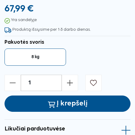
67,99 €
Yra sandėlyje
Produktą išsiųsime per 1-3 darbo dienas.
Pakuotės svoris
8 kg
-
+
Į krepšelį
Likučiai parduotuvėse