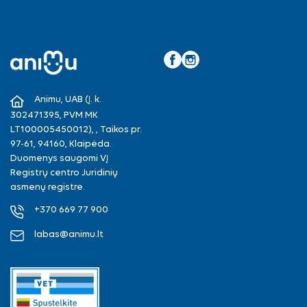
Facebook
Instagram
Animu, UAB (Į. k.
302471395, PVM MK
LT100005450012), , Taikos pr.
97-61, 94160, Klaipėda.
Duomenys saugomi VĮ
Registrų centro Juridinių
asmenų registre.
+370 669 77 900
labas@animu.lt