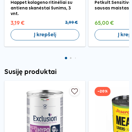
Happet kolageno ritinėliai su
Petkult Sensitive
antiena skanėstai šunims, 3
sausas maistas š
vnt.
3,19 €
3,99 €
65,00 €
Į krepšelį
Į krep
Susiję produktai
−20%