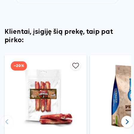
Klientai, įsigiję šią prekę, taip pat
pirko:
−20%
Ankstesnis
Tęst