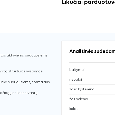
Likučiai parduotu
Analitinės sudedam
otas aktyviems, suaugusiems
baltymai
virtą struktūros vystymąsi
riebalai
 tinka suaugusiems, normalaus
žalia ląsteliena
edžiagų ar konservantų.
žali pelenai
kalcis