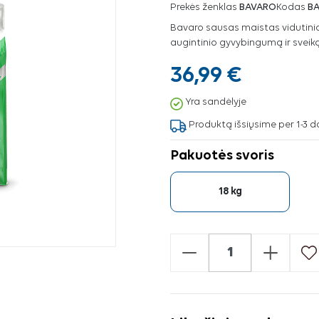
Prekės ženklas
BAVARO
Kodas
B
Bavaro sausas maistas vidutini
augintinio gyvybingumą ir sveiką 
36,99 €
Yra sandėlyje
Produktą išsiųsime per 1-3 d
Pakuotės svoris
18 kg
-
+