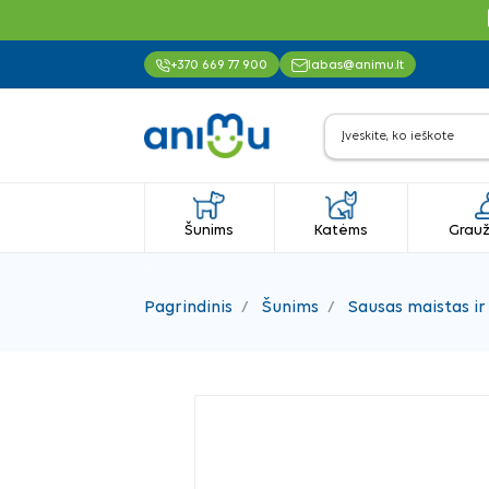
+370 669 77 900
labas@animu.lt
Šunims
Katėms
Grauž
Pagrindinis
Šunims
Sausas maistas ir