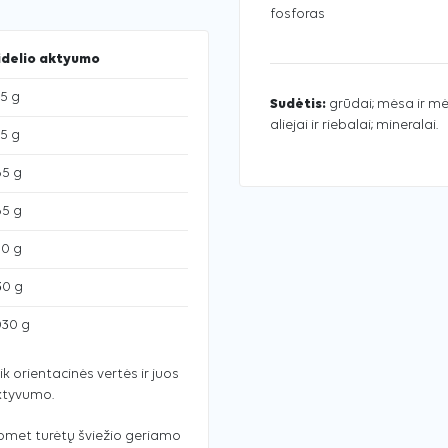
fosforas
idelio aktyumo
25 g
Sudėtis:
grūdai; mėsa ir mė
aliejai ir riebalai; mineralai.
15 g
65 g
65 g
10 g
30 g
030 g
ik orientacinės vertės ir juos
aktyvumo.
uomet turėtų šviežio geriamo