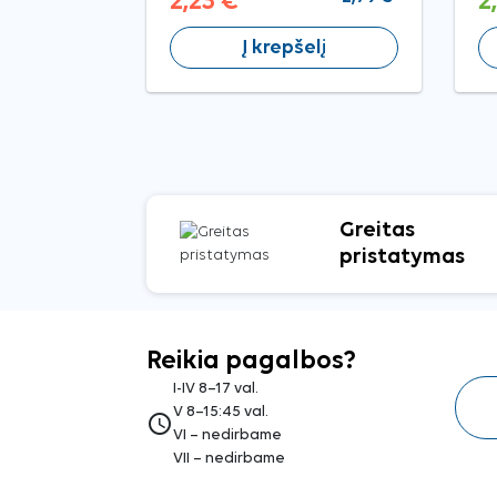
2,23 €
2
Į krepšelį
Greitas
pristatymas
Reikia pagalbos?
I-IV 8–17 val.
V 8–15:45 val.
access_time
VI – nedirbame
VII – nedirbame