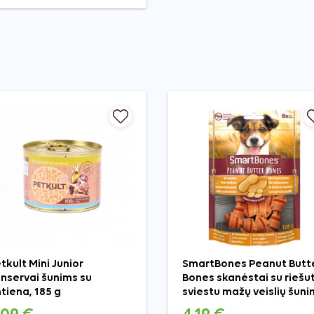
tkult Mini Junior
SmartBones Peanut Butt
nservai šunims su
Bones skanėstai su riešu
tiena, 185 g
sviestu mažų veislių šuni