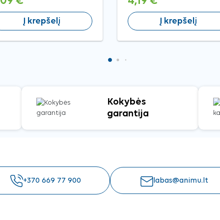
,09 €
4,19 €
Į krepšelį
Į krepšelį
Kokybės
garantija
+370 669 77 900
labas@animu.lt