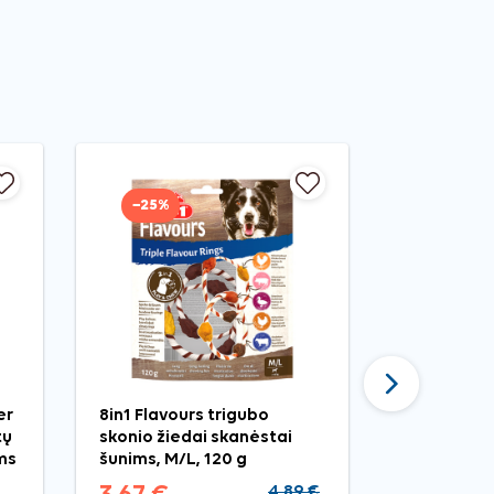
−25%
Tęsti
er
8in1 Flavours trigubo
Nobleza šv
tų
skonio žiedai skanėstai
spygliuota
ms
šunims, M/L, 120 g
šunims, 13
4,89 €