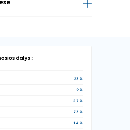
vėse
osios dalys :
23 %
9 %
2.7 %
7.3 %
1.4 %