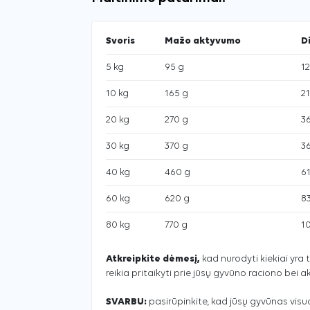
Svoris
Mažo aktyvumo
D
5 kg
95 g
1
10 kg
165 g
2
20 kg
270 g
3
30 kg
370 g
3
40 kg
460 g
6
60 kg
620 g
8
80 kg
770 g
1
Atkreipkite dėmesį,
kad nurodyti kiekiai yra t
reikia pritaikyti prie jūsų gyvūno raciono bei 
SVARBU:
pasirūpinkite, kad jūsų gyvūnas vis