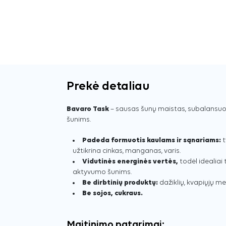
Prekė detaliau
Bavaro Task
– sausas šunų maistas, subalansu
šunims.
Padeda formuotis kaulams ir sąnariams:
t
užtikrina cinkas, manganas, varis.
Vidutinės energinės vertės,
todėl idealiai
aktyvumo šunims.
Be dirbtinių produktų:
dažiklių, kvapiųjų m
Be sojos, cukraus.
Maitinimo patarimai: