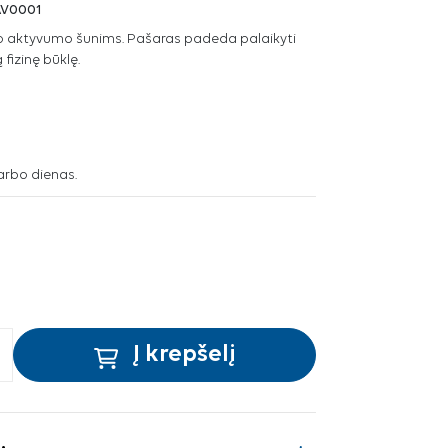
AV0001
o aktyvumo šunims. Pašaras padeda palaikyti
fizinę būklę.
arbo dienas.
Į krepšelį