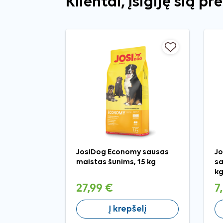
Klientai, įsigiję šią pr
JosiDog Economy sausas
Jo
maistas šunims, 15 kg
sa
k
27,99 €
7
Į krepšelį