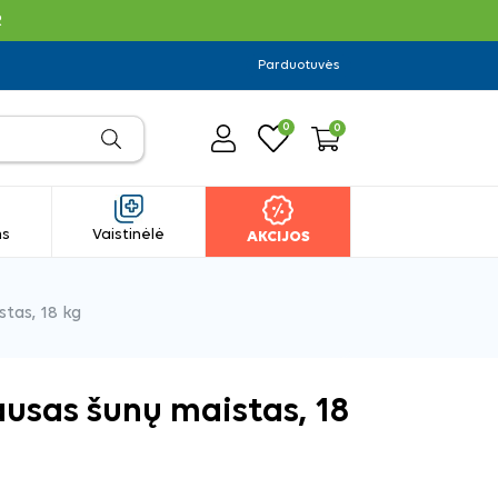
R
Parduotuvės
0
0
ms
Vaistinėlė
AKCIJOS
tas, 18 kg
ausas šunų maistas, 18