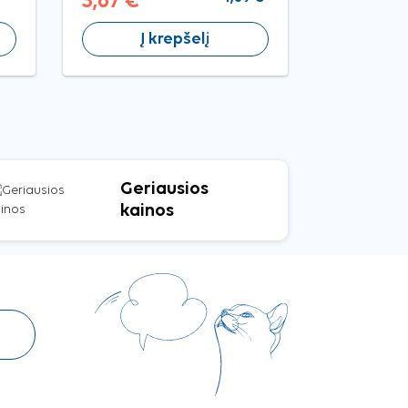
3,67 €
4,49 €
Į krepšelį
Į 
Geriausios
kainos