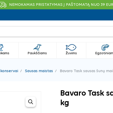
NEMOKAMAS PRISTATYMAS Į PAŠTOMATĄ NUO 39 EU
ikams
Paukščiams
Žuvims
Egzotinia
 konservai
Sausas maistas
Bavaro Task sausas šunų mais
Bavaro Task s
kg