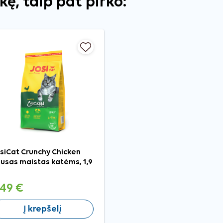
ekę, taip pat pirko:
siCat Crunchy Chicken
usas maistas katėms, 1,9
g
,49 €
Į krepšelį