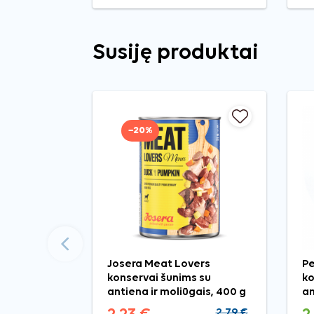
Susiję produktai
−20%
Ankstesnis
Josera Meat Lovers
Pe
konservai šunims su
ko
antiena ir moliūgais, 400 g
an
2,79 €