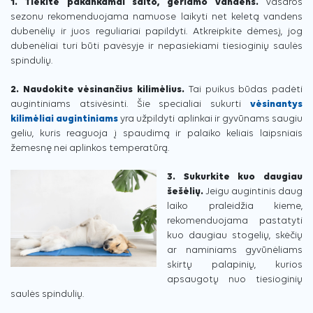
1. Tiekite pakankamai šalto, geriamo vandens.
Vasaros
sezonu rekomenduojama namuose laikyti net keletą vandens
dubenėlių ir juos reguliariai papildyti. Atkreipkite dėmesį, jog
dubenėliai turi būti pavėsyje ir nepasiekiami tiesioginių saulės
spindulių.
2. Naudokite vėsinančius kilimėlius.
T
ai puikus būdas padėti
augintiniams atsivėsinti. Šie specialiai sukurti
vėsinantys
kilimėliai augintiniams
yra užpildyti aplinkai ir gyvūnams saugiu
geliu, kuris reaguoja į spaudimą ir palaiko keliais laipsniais
žemesnę nei aplinkos temperatūrą.
3. Sukurkite kuo daugiau
šešėlių.
Jeigu augintinis daug
laiko praleidžia kieme,
rekomenduojama pastatyti
kuo daugiau stogelių, skėčių
ar naminiams gyvūnėliams
skirtų palapinių, kurios
apsaugotų nuo tiesioginių
saulės spindulių.