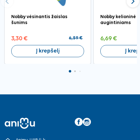
Ankstesnis
Tęst
Nobby vėsinantis žaislas
Nobby kelioninė 
šunims
augintiniams
3,30 €
6,59 €
6,69 €
Į krepšelį
Į krep
Facebook
Instagram