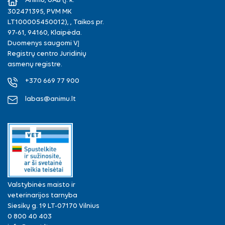
Animu, UAB (Į. k.
302471395, PVM MK
LT100005450012), , Taikos pr.
97-61, 94160, Klaipėda.
Duomenys saugomi VĮ
Registrų centro Juridinių
asmenų registre.
+370 669 77 900
labas@animu.lt
Valstybinės maisto ir
veterinarijos tarnyba
Siesikų g. 19 LT-07170 Vilnius
0 800 40 403