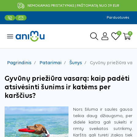
NEMOKAMAS PRISTATYMAS Į PAŠTOMATĄ NUO 39 EUR
Parduotuvės
0
0
menu
Pagrindinis
Patarimai
Šunys
Gyvūnų priežiūra vasar
Gyvūnų priežiūra vasarą: kaip padėti
atsivėsinti šunims ir katėms per
karščius?
Nors šiluma ir saulės gausa
teikia daug džiaugsmo, per
didelė kaitra gali sukelti ir
rimtų sveikatos sutrikimų.
Karštis gali turėti įtakos tiek