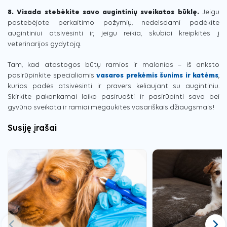
8. Visada stebėkite savo augintinių sveikatos būklę.
Jeigu
pastebėjote perkaitimo požymių, nedelsdami padėkite
augintiniui atsivėsinti ir, jeigu reikia, skubiai kreipkitės į
veterinarijos gydytoją.
Tam, kad atostogos būtų ramios ir malonios – iš anksto
pasirūpinkite specialiomis
vasaros prekėmis šunims ir katėms
,
kurios padės atsivėsinti ir pravers keliaujant su augintiniu.
Skirkite pakankamai laiko pasiruošti ir pasirūpinti savo bei
gyvūno sveikata ir ramiai mėgaukitės vasariškais džiaugsmais!
Susiję įrašai