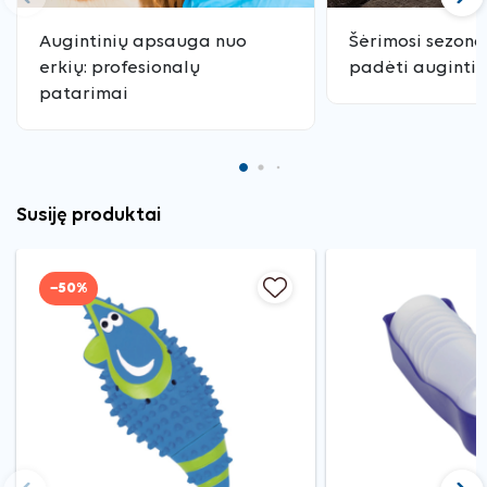
Ankstesnis
Tęst
Augintinių apsauga nuo
Šėrimosi sezona
erkių: profesionalų
padėti augintin
patarimai
Susiję produktai
−50%