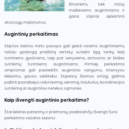
žmonėms, tiek mūsų
mažiesiems augintiniams ir
gana stipriai apkartinti
atostogų malonumus.
Augintinių perkaitimas
Stiprios kaitros metu pavojus gali grėsti visiems augintiniams,
tačiau ypatingą priežiūrą vertėtų suteikti ilgą, tankų kailį
turintiems gyvūnams, taip pat senyviems, antsvorio ar širdies
sutrikimų turintiems augintiniams. Pirmieji perkaitimo
simptomai gali pasireikšti augintinio vangumu, intensyviu
lekavimu, gausiu seilėtekiu. Stipresnį šilumos smūgį galima
pažinti pastebėjus viduriavimą, vėmimą, traukulius, koordinacijos
sutrikimą ar augintiniui netekus sąmonės.
Kaip išvengti augintinio perkaitimo?
Štai keletas patarimų ir priemonių, padėsiančių išvengti šuns
perkaitimo vasaros sezonu: