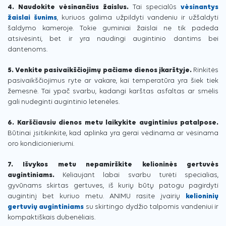
4. Naudokite vėsinančius žaislus.
Tai specialūs
vėsinantys
žaislai šunims
, kuriuos galima užpildyti vandeniu ir užšaldyti
šaldymo kameroje. Tokie guminiai žaislai ne tik padeda
atsivėsinti, bet ir yra naudingi augintinio dantims bei
dantenoms.
5. Venkite pasivaikščiojimų pačiame dienos įkarštyje.
Rinkitės
pasivaikščiojimus ryte ar vakare, kai temperatūra yra šiek tiek
žemesnė. Tai ypač svarbu, kadangi karštas asfaltas ar smėlis
gali nudeginti augintinio letenėles.
6. Karščiausiu dienos metu laikykite augintinius patalpose.
Būtinai įsitikinkite, kad aplinka yra gerai vėdinama ar vėsinama
oro kondicionieriumi.
7. Išvykos metu nepamirškite kelioninės gertuvės
augintiniams.
Keliaujant labai svarbu turėti specialias,
gyvūnams skirtas gertuves, iš kurių būtų patogu pagirdyti
augintinį bet kuriuo metu. ANIMU rasite įvairių
kelioninių
gertuvių augintiniams
su skirtingo dydžio talpomis vandeniui ir
kompaktiškais dubenėliais.